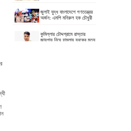
জুলাই যুদ্ধ বাংলাদেশে গণতন্ত্রের
অর্জন: এমপি মনিরুল হক চৌধুরী
কুমিল্লার চৌদ্দগ্রামে রাস্তার
জায়গায় নিয়ে হামলায় যুবকের মৃত্যু
কুমিল্লায় যথাযোগ্য মর্যাদা জুলাই
গণঅভ্যুত্থান দিবস পালিত
ুর
ব্রাহ্মণপাড়ায় শ্বশুরবাড়িতে নাস্তা
না দেওয়া নিয়ে বিরোধ,
অন্তঃসত্ত্বা মেয়ের বাবাকে হত্যার
্ধী
অভিযোগ
ণ
লাল টেলিফোনে শেখ হাসিনার কল
পন
রেকর্ড শুনলেন প্রধানমন্ত্রী