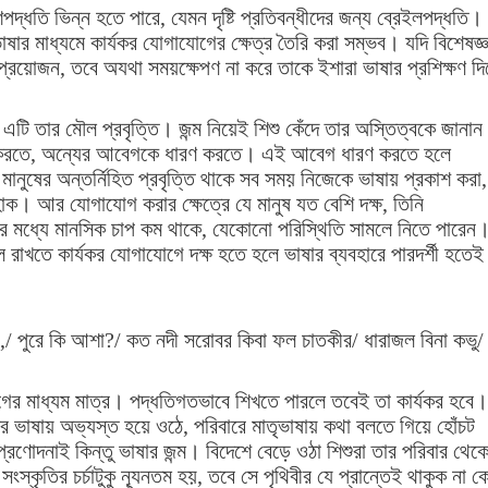
পদ্ধতি ভিন্ন হতে পারে, যেমন দৃষ্টি প্রতিবন্ধীদের জন্য ব্রেইলপদ্ধতি।
ভাষার মাধ্যমে কার্যকর যোগাযোগের ক্ষেত্র তৈরি করা সম্ভব। যদি বিশেষজ্ঞ
প্রয়োজন, তবে অযথা সময়ক্ষেপণ না করে তাকে ইশারা ভাষার প্রশিক্ষণ দি
এটি তার মৌল প্রবৃত্তি। জন্ম নিয়েই শিশু কেঁদে তার অস্তিত্বকে জানান
োগ করতে, অন্যের আবেগকে ধারণ করতে। এই আবেগ ধারণ করতে হলে
নুষের অন্তর্নিহিত প্রবৃত্তি থাকে সব সময় নিজেকে ভাষায় প্রকাশ করা,
ক। আর যোগাযোগ করার ক্ষেত্রে যে মানুষ যত বেশি দক্ষ, তিনি
ঁর মধ্যে মানসিক চাপ কম থাকে, যেকোনো পরিস্থিতি সামলে নিতে পারেন
রাখতে কার্যকর যোগাযোগে দক্ষ হতে হলে ভাষার ব্যবহারে পারদর্শী হতেই
া,/ পুরে কি আশা?/ কত নদী সরোবর কিবা ফল চাতকীর/ ধারাজল বিনা কভু/
ের মাধ্যম মাত্র। পদ্ধতিগতভাবে শিখতে পারলে তবেই তা কার্যকর হবে।
ের ভাষায় অভ্যস্ত হয়ে ওঠে, পরিবারে মাতৃভাষায় কথা বলতে গিয়ে হোঁচট
ণোদনাই কিন্তু ভাষার জন্ম। বিদেশে বেড়ে ওঠা শিশুরা তার পরিবার থেক
স্কৃতির চর্চাটুকু ন্যূনতম হয়, তবে সে পৃথিবীর যে প্রান্তেই থাকুক না ক