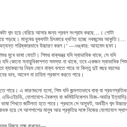
 একটা শব্দ হয়ে বেরিয়ে আসার জন্য প্রবল সংগ্রাম করছে…। গোটা
য়ে পড়ছে। মানুষের বুকফাটা চিৎকারে ধ্বণিত হচ্ছে নবজন্মের আকুতি।…
 অত্যন্ত পরিষ্কারভাবে উচ্চারণ করল।’ —ওঙ্কার: আহমেদ ছফা।
ুর মুখে ভাষা ফোটে। শিশুর বাক্‌যন্ত্র যদি স্বাভাবিক থাকে, সে যদি
্যে যদি কোনো স্নায়ুবিকাশগত সমস্যা না থাকে, তবে একজন স্বাভাবিক শিশ
 ব্যাকরণের নিয়ম মেনে বাক্য বলতে পারে না কিন্তু দুই বছর বয়সের
 মনের ভাব, আবেগ বা চাহিদা প্রকাশ করতে পারে।
তে পারে। এ কারণগুলো হলো, শিশু যদি জন্মগতভাবে বাক্‌ বা শ্রবণপ্রতিবন
জম, এডিএইচডি, যোগাযোগ–বৈকল্য বা কমিউনিকেশন ডিজ–অর্ডার ইত্যাদি)
াষা শিখতে জটিলতা হতে পারে। প্রথমে সে অস্ফুট, অর্থহীন শব্দ উচ্চার
োধক হয়ে সে আশপাশের মানুষ আর প্রকৃতির সঙ্গে নিজের যোগাযোগ স্থা
 যেসব বিষয়ে লক্ষ রাখবেন—