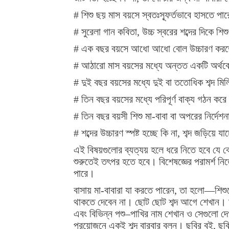
# শিশু ছয় মাস বয়সে স্বতঃস্ফূর্তভাবে হাসতে পার
# সুরেলা গান কবিতা, উচ্চ স্বরের শব্দের দিকে শি
# এক বছর বয়সে আধো আধো বোল উচ্চারণ করত
# আঠারো মাস বয়সের মধ্যে অন্তত একটি অর্থবোধক
# দুই বছর বয়সের মধ্যে দুই বা ততোধিক শব্দ মিল
# তিন বছর বয়সের মধ্যে পরিপূর্ণ বাক্য গঠন কর
# তিন বছর বয়সী শিশু মা-বাবা বা অপরের নির্দেশন
# শব্দের উচ্চারণ স্পষ্ট হচ্ছে কি না, শব্দ জড়িয়ে য
এই বিষয়গুলোর ব্যত্যয় হলে ধরে নিতে হবে যে ক
শুরুতেই তৎপর হতে হবে। বিশেষজ্ঞের পরামর্শ নি
পারে।
বাসায় মা-বাবারা যা করতে পারেন, তা হলো—শিশুকে
থাকতে দেবেন না। ছোট ছোট শব্দ আগে শেখান। মা
এবং বিভিন্ন পশু–পাখির নাম শেখান ও সেগুলো দে
প্রয়োজনে একই শব্দ বারবার বলুন। ছবির বই, ছবি