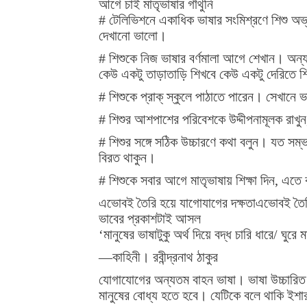
আগে চাই মাতৃভাষার গাঁথুনি
# টেলিভিশনে একাধিক ভাষার সংমিশ্রণে শিশু অভ
দেখানো ভালো।
# শিশুকে নিজ ভাষার বর্ণমালা আগে শেখান। অন্
কেউ একটু তাড়াতাড়ি শিখবে কেউ একটু দেরিতে 
# শিশুকে প্রাক্‌ স্কুলে পাঠাতে পারেন। সেখান
# শিশুর আশপাশের পরিবেশকে উদ্দীপনামূলক রাখুন
# শিশুর সঙ্গে সঠিক উচ্চারণে কথা বলুন। যত সম্
বিরত থাকুন।
# শিশুকে সবার আগে মাতৃভাষায় শিক্ষা দিন, এত
এভােবই তৈরি হয়ে যাগােযাগের দক্ষতাএভােবই তৈর
ভাবের প্রকাশটাই আসল
‘মানুষের ভাষাটুকু অর্থ দিয়ে বদ্ধ চারি ধারে/ ঘুরে ম
—কাহিনী। রবীন্দ্রনাথ ঠাকুর
যোগাযোগের অন্যতম বাহন ভাষা। ভাষা উচ্চারিত 
মানুষের বোধ্য হতে হবে। যেটিকে বলে থাকি ইশা