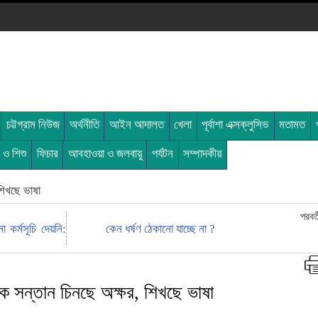
চট্টগ্রাম নিউজ
অর্থনীতি
আইন আদালত
খেলা
পূর্বাশা এক্সক্লুসিভ
মতামত
ী ও শিশু
ফিচার
আবহাওয়া ও জলবায়ু
পর্যটন
সম্পাদকীয়
শিখছে ভাষা
পরবর্
 কর্মসূচি দেয়নি:
কেন ধর্ষণ ঠেকানো যাচ্ছে না ?
ে সন্তান চিনছে অক্ষর, শিখছে ভাষা