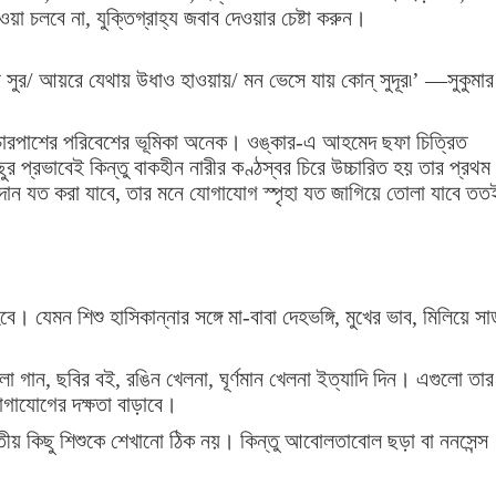
া চলবে না, যুক্তিগ্রাহ্য জবাব দেওয়ার চেষ্টা করুন।
ো সুর/ আয়রে যেথায় উধাও হাওয়ায়/ মন ভেসে যায় কোন্ সুদূর৷’ —সুকুমার
ে চারপাশের পরিবেশের ভূমিকা অনেক। ওঙ্কার-এ আহমেদ ছফা চিত্রিত
 প্রভাবেই কিন্তু বাকহীন নারীর কণ্ঠস্বর চিরে উচ্চারিত হয় তার প্রথম
্রদান যত করা যাবে, তার মনে যোগাযোগ স্পৃহা যত জাগিয়ে তোলা যাবে তত
। যেমন শিশু হাসিকান্নার সঙ্গে মা-বাবা দেহভঙ্গি, মুখের ভাব, মিলিয়ে সা
েলা গান, ছবির বই, রঙিন খেলনা, ঘূর্ণমান খেলনা ইত্যাদি দিন। এগুলো তার
গাযোগের দক্ষতা বাড়াবে।
াতীয় কিছু শিশুকে শেখানো ঠিক নয়। কিন্তু আবোলতাবোল ছড়া বা ননসেন্স