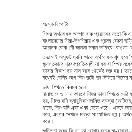
ডেস্ক রিপোর্টঃ
শিশুর অর্থবোধক অস্পষ্ট বাক প্রয়াসের মতো কি
বাংলাদেশের শিরা-উপশিরায় এক প্রসব বেদনা ছড়ি
আচানক বোবা বৌ জানলা সমান লাফিয়ে ‘বাঙলা’
এভাবেই অস্ফুট ধ্বনি থেকে অর্থবোধক শব্দ হয়ে শিশ
জন্মগতভাবে শ্রবণপ্রতিবন্ধী না হয় বা শিশুর মধ
ভাষার বিকাশ ছয় মাস বয়স থেকেই শুরু হয়। হয়তো
মধ্যেই বেশির ভাগ শিশু দুটো শব্দ মিলিয়ে নিজের
ভাষা শিখতে বিলম্ব হলে
নানাভাবে ও নানা কারণে শিশুর ভাষা শিখতে দেরি হ
হয়, শিশুর যদি স্নায়ুবিকাশজনিত সমস্যা (অটি
থাকে, শিশু যদি একা একা বেড়ে ওঠে। এসবে তার ভ
করে, এরপর সেখানে মাত্রা সংযোজিত হয়। অর্থব
করে।
জটিলতা হচ্ছে কি না, তা বোঝার জন্য মা-বাবারা