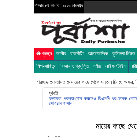
শনিবার,৮ই আগস্ট, ২০২৬ খ্রিস্টাব্দ
প্রচ্ছদ
জাতীয়
রাজনীতি
আন্তর্জাতিক
কুমিল্লা নিউজ
শিল্প-সাহিত্য
বিজ্ঞান ও প্রযুক্তি
ধর্মীয়
লাইফ স্টাইল
নার
প্রচ্ছদ
»
মতামত
»
মায়ের কাছে থেকে সন্তান চিনছে অক্ষর, 
পূর্ববর্তী
ফলাফল প্রত্যাখ্যান করলেও বিএনপি ধ্বংসাত্মক কোনো
সোহরাব হাসান
মায়ের কাছে থেক