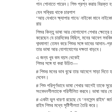
গান শোনাতে পারেন। শিশু প্রশ্ন করায় বিরক্ত হওয়
যেন সক্রিয় থাকে চারপাশ
‘আয় যেখানে ক্ষ্যাপার গানে/ নাইকো মানে নাইক
রায়
শিশুর কিন্তু ভাষা আর যোগাযোগ শেখার ক্ষেত্র
করেছেন যে চারদিকের মিছিল, মনের আবেগ সবকিছুর
শব্দমালা! তেমন করে শিশুর সঙ্গে ভাবের আদান–প
তার ভাষা আর যোগাযোগের দক্ষতা বাড়বে।
এ জন্য খুব কম বয়স থেকেই
শিশুর সঙ্গে যা করা উচিত—
# শিশুর মনের ভাব বুঝে তার আবেগে সাড়া দিতে হবে
দেবেন।
# শিশু পরিপূর্ণভাবে ভাষা শেখার আগেই তাকে সুর
সংবেদনশীলতাকে পরিশীলিত করবে। ভাষা আর যো
# একটা ভুল ধারণা রয়েছে যে ‘ননসেন্স রাইম’ জ
রাইম শিশুর মধ্যে সৃষ্টিশীলতা তৈরি করে।