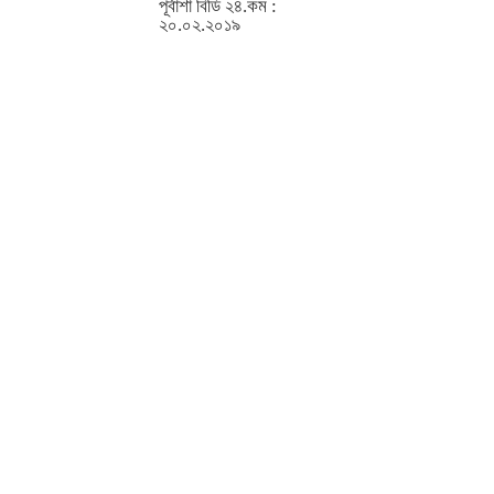
পূর্বাশা বিডি ২৪.কম :
২০.০২.২০১৯