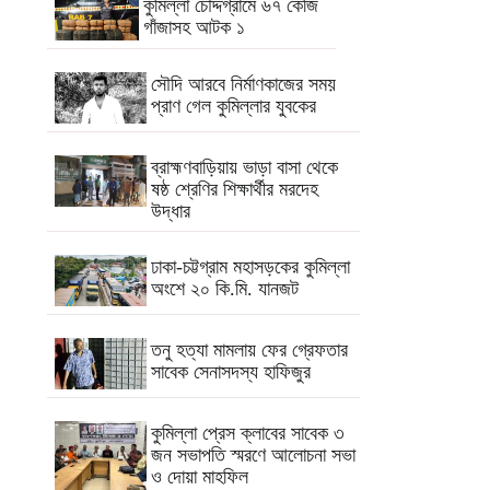
কুমিল্লা চৌদ্দগ্রামে ৬৭ কেজি
গাঁজাসহ আটক ১
সৌদি আরবে নির্মাণকাজের সময়
প্রাণ গেল কুমিল্লার যুবকের
ব্রাহ্মণবাড়িয়ায় ভাড়া বাসা থেকে
ষষ্ঠ শ্রেণির শিক্ষার্থীর মরদেহ
উদ্ধার
ঢাকা-চট্টগ্রাম মহাসড়কের কুমিল্লা
অংশে ২০ কি.মি. যানজট
তনু হত্যা মামলায় ফের গ্রেফতার
সাবেক সেনাসদস্য হাফিজুর
কুমিল্লা প্রেস ক্লাবের সাবেক ৩
জন সভাপতি স্মরণে আলোচনা সভা
ও দোয়া মাহফিল