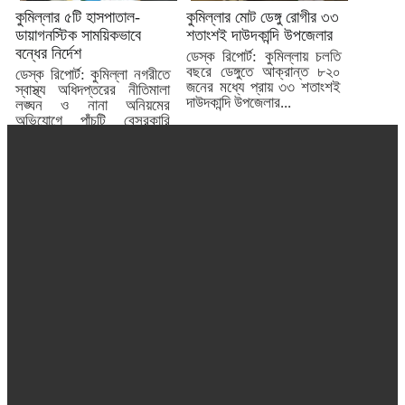
কুমিল্লার ৫টি হাসপাতাল-
কুমিল্লার মোট ডেঙ্গু রোগীর ৩৩
ডায়াগনস্টিক সাময়িকভাবে
শতাংশই দাউদকান্দি উপজেলার
বন্ধের নির্দেশ
ডেস্ক রিপোর্ট: কুমিল্লায় চলতি
বছরে ডেঙ্গুতে আক্রান্ত ৮২০
ডেস্ক রিপোর্ট: কুমিল্লা নগরীতে
জনের মধ্যে প্রায় ৩৩ শতাংশই
স্বাস্থ্য অধিদপ্তরের নীতিমালা
দাউদকান্দি উপজেলার...
লঙ্ঘন ও নানা অনিয়মের
অভিযোগে পাঁচটি বেসরকারি
হাসপাতাল...