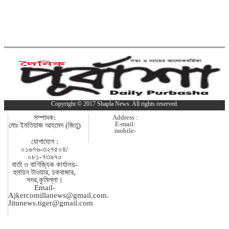
ব্রাহ্মণবাড়িয়ায় মাদকাসক্ত দুই
ছেলেকে পুলিশে দিলেন মা
দাউদকান্দিতে ইটবোঝাই বাল্কহেডের ওপর
ভেঙে পড়ল বেইলি সেতু
গত ২৪ ঘণ্টায় হাম উপসর্গে প্রাণ
Copyright © 2017 Shapla News. All rights reserved.
গেল আরো ৪ শিশুর
সম্পাদক:
Address :
E-mail:
মোঃ ইমতিয়াজ আহমেদ (জিতু)
mobile-
কুমিল্লায় গাঁজাসহ নারী মাদক
যোগাযোগ :
০১৬৭৬-৩২৭৫০৪/
কারবারি গ্রেপ্তার
০৮১-৭৩৯৭০
বার্তা ও বাণিজ্যিক কার্যালয়-
হুমায়ন টাওয়ার, চকবাজার,
কুমিল্লা ও ব্রাহ্মণবাড়িয়া সীমান্তে ৫১ লাখ
সদর,কুমিল্লা।
Email-
টাকার ভারতীয় পণ্য জব্দ
Ajkercomillanews@gmail.com
.
Jitunews.tiger@gmail.com
ব্রাহ্মণবাড়িয়ায় লুডু খেলাকে কেন্দ্র