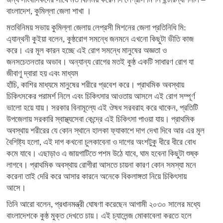
বাংলাদেশ, কুমিল্লা জেলা শাখা ।
মতবিনিময় সভায় কুমিল্লা জেলায় লেপ্রসী মিশনের জেলা প্রতিনিধি মি:
এ্যান্থনী কুইয়া বলেন, কুষ্ঠরোগ সমন্ধে জনমনে এখনো কিছুটা ভীতি কাজ
করে। এর মূল কারন হচ্ছে এই রোগ সমন্ধে মানুষের অজ্ঞতা ও
জনসচেতনতার অভাব। অন্যান্য রোগের মতই কুষ্ঠ একটি সাধারণ রোগ যা
জীবাণু দ্বারা হয় এবং মাধ্যম
হাঁচি, কাশির মাধ্যমে মানুষের শরীরে প্রবেশ করে। প্রাথমিক অবস্থায়
চিকিৎসকের পরামর্শ নিলে এবং চিকিৎসার আওতায় আসলে এই রোগ সম্পূর্ণ
ভালো হয়ে যায়। সরকার বিনামূল্যে এই ঔষধ সরবরাহ করে থাকেন, প্রতিটি
উপজেলায় সরকারি স্বাস্থ্যসেবা কেন্দ্রে এই চিকিৎসা পাওয়া যায়। প্রাথমিক
অবস্থায় শরীরের যে কোন স্থানে হালকা ফ্যাকাশে দাগ দেখা দিবে আর এর মূল
বৈশিষ্ট্য হলো, এই দাগ কখনো চুলকাবেনা ও দাগের অংশটুকু ধীরে ধীরে বোধ
কমে যাবে। এছাড়াও এ জায়গাটিতে পশম উঠে যাবে, ঘাম হবেনা কিছুটা শুষ্ক
লাগবে। প্রাথমিক অবস্থায় রোগীরা আসতে চায়না কারণ কোন সমস্যা মনে
করেনা তাই দেরি করে আসার কারনে অনেকে বিকলাঙ্গতা নিয়ে চিকিৎসায়
আসে।
তিনি আরো বলেন, প্রধানমন্ত্রী ঘোষণা করেছেন আগামী ২০৩০ সালের মধ্যে
বাংলাদেশকে কুষ্ঠ মুক্ত দেখতে চায়। এই চ্যালেন্জ মোকাবেলা করতে হলে