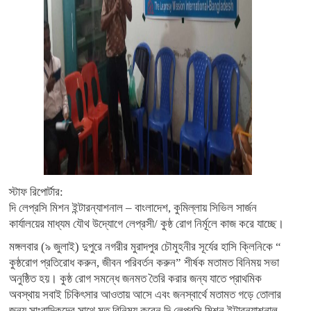
স্টাফ রিপোর্টার:
দি লেপ্রসি মিশন ইন্টারন্যাশনাল – বাংলাদেশ, কুমিল্লায় সিভিল সার্জন
কার্যালয়ের মাধ্যম যৌথ উদ্যোগে লেপ্রসী/ কুষ্ঠ রোগ নির্মূলে কাজ করে যাচ্ছে।
মঙ্গলবার (৯ জুলাই) দুপুরে নগরীর মুরাদপুর চৌমুহনীর সূর্যের হাসি ক্লিনিকে “
কুষ্ঠরোগ প্রতিরোধ করুন, জীবন পরিবর্তন করুন” শীর্ষক মতামত বিনিময় সভা
অনুষ্ঠিত হয়। কুষ্ঠ রোগ সমন্ধে জনমত তৈরি করার জন্য যাতে প্রাথমিক
অবস্থায় সবাই চিকিৎসার আওতায় আসে এবং জনস্বার্থে মতামত গড়ে তোলার
জন্য সাংবাদিকদের সাথে মত বিনিময় করেন দি লেপ্রসি মিশন ইন্টারন্যাশনাল –