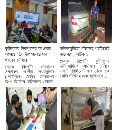
নাস্তা না দেওয়া নিয়ে বিরোধের...
কুমিল্লায় নিবন্ধনের আওতায়
দাউদকান্দিতে গাঁজাসহ প্রাইভেট
আসছে তিন উপজেলার সব
কার জব্দ, আটক ১
ধরনের নৌযান
ডেস্ক রিপোর্ট: কুমিল্লার
দাউদকান্দিতে অভিযান চালিয়ে
ডেস্ক রিপোর্ট: নৌযানের
একটি প্রাইভেট কার থেকে ৫২
সমন্বিত জাতীয় তথ্যভান্ডার
কেজি গাঁজাসহ এক ব্যক্তিকে...
(ডেটাবেজ) তৈরির উদ্যোগের
অংশ হিসেবে কুমিল্লার হোমনা,
মেঘনা ও...