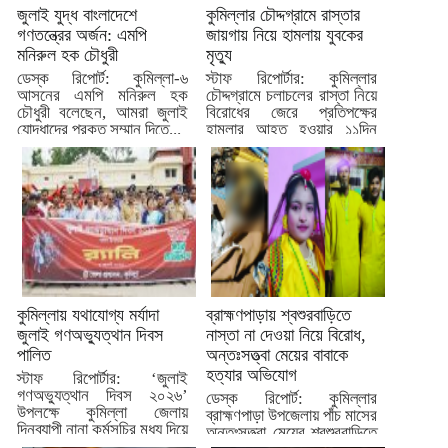
জুলাই যুদ্ধ বাংলাদেশে
কুমিল্লার চৌদ্দগ্রামে রাস্তার
গণতন্ত্রের অর্জন: এমপি
জায়গায় নিয়ে হামলায় যুবকের
মনিরুল হক চৌধুরী
মৃত্যু
ডেস্ক রিপোর্ট: কুমিল্লা-৬
স্টাফ রিপোর্টার: কুমিল্লার
আসনের এমপি মনিরুল হক
চৌদ্দগ্রামে চলাচলের রাস্তা নিয়ে
চৌধুরী বলেছেন, আমরা জুলাই
বিরোধের জেরে প্রতিপক্ষের
যোদ্ধাদের প্রকৃত সম্মান দিতে...
হামলার আহত হওয়ার ১১দিন
পর...
কুমিল্লায় যথাযোগ্য মর্যাদা
ব্রাহ্মণপাড়ায় শ্বশুরবাড়িতে
জুলাই গণঅভ্যুত্থান দিবস
নাস্তা না দেওয়া নিয়ে বিরোধ,
পালিত
অন্তঃসত্ত্বা মেয়ের বাবাকে
হত্যার অভিযোগ
স্টাফ রিপোর্টার: ‘জুলাই
গণঅভ্যুত্থান দিবস ২০২৬’
ডেস্ক রিপোর্ট: কুমিল্লার
উপলক্ষে কুমিল্লা জেলায়
ব্রাহ্মণপাড়া উপজেলায় পাঁচ মাসের
দিনব্যাপী নানা কর্মসূচির মধ্য দিয়ে
অন্তঃসত্ত্বা মেয়ের শ্বশুরবাড়িতে
দিবসটি...