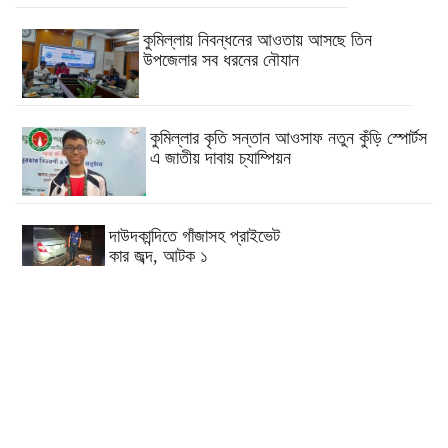
কুমিল্লায় নিবন্ধনের আওতায় আসছে তিন
উপজেলার সব ধরনের নৌযান
কুমিল্লার কৃতি সন্তান আওসাফ নতুন কুঁড়ি স্পোর্টস
এ জাতীয় দাবায় চ্যাম্পিয়ন
দাউদকান্দিতে গাঁজাসহ প্রাইভেট
কার জব্দ, আটক ১
কুমিল্লার ৫টি হাসপাতাল-ডায়াগনস্টিক
সাময়িকভাবে বন্ধের নির্দেশ
কুমিল্লার মোট ডেঙ্গু রোগীর ৩৩ শতাংশই
দাউদকান্দি উপজেলার