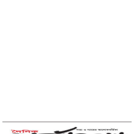
লাল টেলিফোনে শেখ হাসিনার কল রেকর্ড
শুনলেন প্রধানমন্ত্রী
কুমিল্লায় নিবন্ধনের আওতায় আসছে তিন
উপজেলার সব ধরনের নৌযান
কুমিল্লার কৃতি সন্তান আওসাফ নতুন কুঁড়ি স্পোর্টস
এ জাতীয় দাবায় চ্যাম্পিয়ন
দাউদকান্দিতে গাঁজাসহ প্রাইভেট
কার জব্দ, আটক ১
কুমিল্লার ৫টি হাসপাতাল-ডায়াগনস্টিক
সাময়িকভাবে বন্ধের নির্দেশ