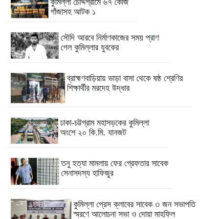
কুমিল্লা চৌদ্দগ্রামে ৬৭ কেজি
গাঁজাসহ আটক ১
সৌদি আরবে নির্মাণকাজের সময় প্রাণ
গেল কুমিল্লার যুবকের
ব্রাহ্মণবাড়িয়ায় ভাড়া বাসা থেকে ষষ্ঠ শ্রেণির
শিক্ষার্থীর মরদেহ উদ্ধার
ঢাকা-চট্টগ্রাম মহাসড়কের কুমিল্লা
অংশে ২০ কি.মি. যানজট
তনু হত্যা মামলায় ফের গ্রেফতার সাবেক
সেনাসদস্য হাফিজুর
কুমিল্লা প্রেস ক্লাবের সাবেক ৩ জন সভাপতি
স্মরণে আলোচনা সভা ও দোয়া মাহফিল