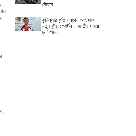
ি
নৌযান
ষায়
ের
কুমিল্লার কৃতি সন্তান আওসাফ
নতুন কুঁড়ি স্পোর্টস এ জাতীয় দাবায়
চ্যাম্পিয়ন
দাউদকান্দিতে গাঁজাসহ প্রাইভেট
কার জব্দ, আটক ১
ার
কুমিল্লার ৫টি হাসপাতাল-
ডায়াগনস্টিক সাময়িকভাবে বন্ধের
নির্দেশ
কুমিল্লার মোট ডেঙ্গু রোগীর ৩৩
শতাংশই দাউদকান্দি উপজেলার
ে,
কুমিল্লায় পিকআপ চালক হত্যার
ঘটনায় গ্রেপ্তার দ্বিতীয় স্ত্রী