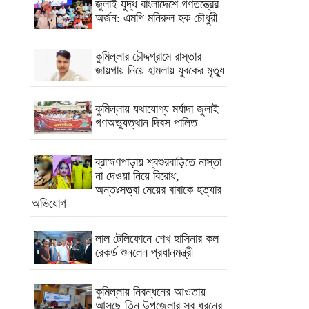
জুলাই যুদ্ধ বাংলাদেশে গণতন্ত্রের
অর্জন: এমপি মনিরুল হক চৌধুরী
কুমিল্লার চৌদ্দগ্রামে রাস্তার
জায়গায় নিয়ে হামলায় যুবকের মৃত্যু
কুমিল্লায় যথাযোগ্য মর্যাদা জুলাই
গণঅভ্যুত্থান দিবস পালিত
ব্রাহ্মণপাড়ায় শ্বশুরবাড়িতে নাস্তা
না দেওয়া নিয়ে বিরোধ,
অন্তঃসত্ত্বা মেয়ের বাবাকে হত্যার
অভিযোগ
লাল টেলিফোনে শেখ হাসিনার কল
রেকর্ড শুনলেন প্রধানমন্ত্রী
কুমিল্লায় নিবন্ধনের আওতায়
আসছে তিন উপজেলার সব ধরনের