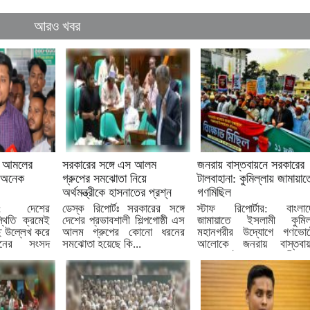
আরও খবর
ের আমলের
সরকারের সঙ্গে এস আলম
জনরায় বাস্তবায়নে সরকারের
 অনেক
গ্রুপের সমঝোতা নিয়ে
টালবাহানা: কুমিল্লায় জামায়াত
অর্থমন্ত্রীকে হাসনাতের প্রশ্ন
গণমিছিল
্ট: দেশের
ডেস্ক রিপোর্টঃ সরকারের সঙ্গে
স্টাফ রিপোর্টার: বাংলাদ
থিতি ক্রমেই
দেশের প্রভাবশালী শিল্পগোষ্ঠী এস
জামায়াতে ইসলামী কুমিল্
ে উল্লেখ করে
আলম গ্রুপের কোনো ধরনের
মহানগরীর উদ্যোগে গণভোট
সনের সংসদ
সমঝোতা হয়েছে কি...
আলোকে জনরায় বাস্তবায়
সরকারের টালবাহানার প্রতিবাদে