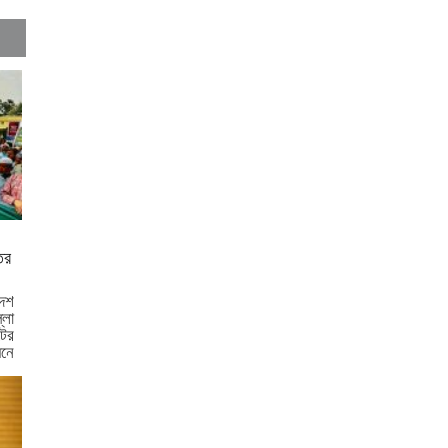
পরীক্ষা নয়, ফলাফলের ভিত্তিতেই
একাদশ শ্রেণিতে ভর্তি
কুমিল্লা বরুড়ায় বিশেষ অভিযানে
১৭ বস্তা ফেনসিডিল জব্দ
কুমিল্লায় হত্যা ও ডাকাতি মামলার
যাবজ্জীবন সাজাপ্রাপ্ত পলাতক
আসামি ফেনীতে গ্রেপ্তার
ের
কুমিল্লা-ফেনী সীমান্তে ১ কোটি
১৫ লাখ টাকার ভারতীয় পণ্য জব্দ
েশ
লা
ের
ব্রাহ্মণবাড়িয়ায় মাদকাসক্ত দুই
নে
ছেলেকে পুলিশে দিলেন মা
...
দাউদকান্দিতে ইটবোঝাই
বাল্কহেডের ওপর ভেঙে পড়ল