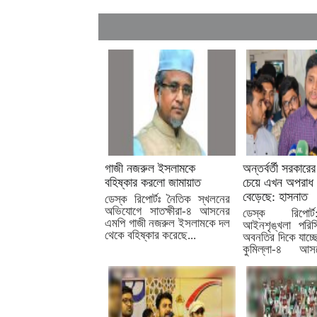
গাজী নজরুল ইসলামকে
অন্তর্বর্তী সরকার
বহিষ্কার করলো জামায়াত
চেয়ে এখন অপরাধ
বেড়েছে: হাসনাত
ডেস্ক রিপোর্টঃ নৈতিক স্খলনের
অভিযোগে সাতক্ষীরা-৪ আসনের
ডেস্ক রিপোর
এমপি গাজী নজরুল ইসলামকে দল
আইনশৃঙ্খলা পরিস্
থেকে বহিষ্কার করেছে...
অবনতির দিকে যাচ্ছ
কুমিল্লা-৪ আ
সদস্য...