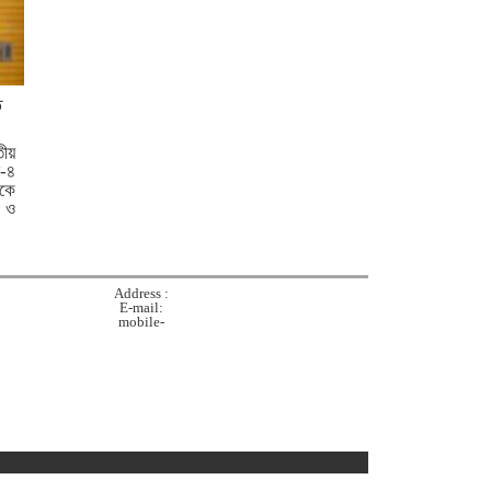
বেইলি সেতু
গত ২৪ ঘণ্টায় হাম উপসর্গে প্রাণ
গেল আরো ৪ শিশুর
ত
তীয়
কুমিল্লায় গাঁজাসহ নারী মাদক
-৪
কারবারি গ্রেপ্তার
কে
 ও
কুমিল্লা ও ব্রাহ্মণবাড়িয়া সীমান্তে
৫১ লাখ টাকার ভারতীয় পণ্য জব্দ
Address :
E-mail:
mobile-
ব্রাহ্মণবাড়িয়ায় লুডু খেলাকে কেন্দ্র
করে সংঘর্ষে নিহত ১
কুমিল্লায় স্ত্রীর কবর খননের সময়
মিলল ২ যুগ আগে দাফন করা
স্বামীর অক্ষত মরদেহ