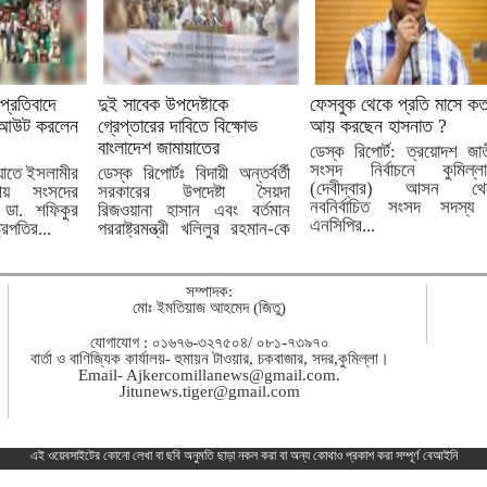
 প্রতিবাদে
দুই সাবেক উপদেষ্টাকে
ফেসবুক থেকে প্রতি মাসে ক
কআউট করলেন
গ্রেপ্তারের দাবিতে বিক্ষোভ
আয় করছেন হাসনাত ?
বাংলাদেশ জামায়াতের
ডেস্ক রিপোর্ট: ত্রয়োদশ জা
সংসদ নির্বাচনে কুমিল্লা
ায়াতে ইসলামীর
ডেস্ক রিপোর্টঃ বিদায়ী অন্তর্বর্তী
(দেবীদ্বার) আসন থে
য় সংসদের
সরকারের উপদেষ্টা সৈয়দা
নবনির্বাচিত সংসদ সদস্য
 ডা. শফিকুর
রিজওয়ানা হাসান এবং বর্তমান
এনসিপির...
্রপতির...
পররাষ্ট্রমন্ত্রী খলিলুর রহমান-কে
গ্রেপ্তার...
সম্পাদক:
মোঃ ইমতিয়াজ আহমেদ (জিতু)
যোগাযোগ : ০১৬৭৬-৩২৭৫০৪/ ০৮১-৭৩৯৭০
বার্তা ও বাণিজ্যিক কার্যালয়- হুমায়ন টাওয়ার, চকবাজার, সদর,কুমিল্লা।
Email-
Ajkercomillanews@gmail.com
.
Jitunews.tiger@gmail.com
এই ওয়েবসাইটের কোনো লেখা বা ছবি অনুমতি ছাড়া নকল করা বা অন্য কোথাও প্রকাশ করা সম্পূর্ণ বেআইনি