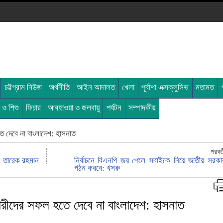
চট্টগ্রাম নিউজ
অর্থনীতি
আইন আদালত
খেলা
পূর্বাশা এক্সক্লুসিভ
মতামত
ী ও শিশু
ফিচার
আবহাওয়া ও জলবায়ু
পর্যটন
সম্পাদকীয়
তে দেবে না বাংলাদেশ: হাসনাত
পরবর্
ন: তারেক রহমান
নির্বাচনে বিএনপি জয় পেলে সবাইকে নিয়ে জাতীয় সরকা
গঠন করবে: খসরু
্রকারীদের সফল হতে দেবে না বাংলাদেশ: হাসনাত