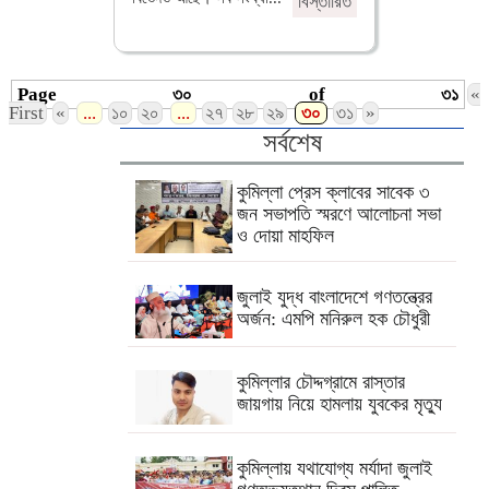
বিস্তারিত
Page ৩০ of ৩১
«
First
«
...
১০
২০
...
২৭
২৮
২৯
৩০
৩১
»
সর্বশেষ
কুমিল্লা প্রেস ক্লাবের সাবেক ৩
জন সভাপতি স্মরণে আলোচনা সভা
ও দোয়া মাহফিল
জুলাই যুদ্ধ বাংলাদেশে গণতন্ত্রের
অর্জন: এমপি মনিরুল হক চৌধুরী
কুমিল্লার চৌদ্দগ্রামে রাস্তার
জায়গায় নিয়ে হামলায় যুবকের মৃত্যু
কুমিল্লায় যথাযোগ্য মর্যাদা জুলাই