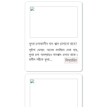
খুৎবা চলাকালীন দান বাক্স চালানো যাবে?
পূর্বাশা ডেস্ক: অনেক মসজিদে দেখা যায়,
খুৎবা চলা অবস্থায়ও দানবাক্স চলতে থাকে।
হাদীস শরীফে খুৎবা...
বিস্তারিত