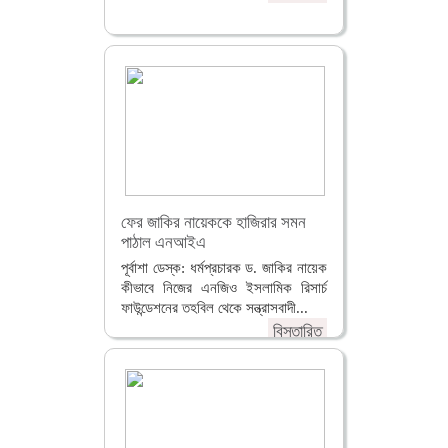
ফের জাকির নায়েককে হাজিরার সমন
পাঠাল এনআইএ
পূর্বাশা ডেস্ক: ধর্মপ্রচারক ড. জাকির নায়েক
কীভাবে নিজের এনজিও ইসলামিক রিসার্চ
ফাউন্ডেশনের তহবিল থেকে সন্ত্রাসবাদী...
বিস্তারিত