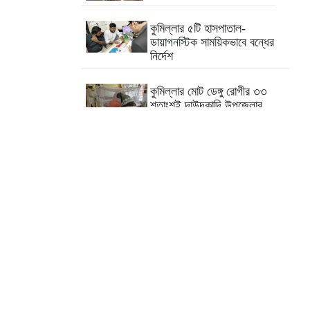
কুমিল্লার ৫টি হাসপাতাল-
ডায়াগনস্টিক সাময়িকভাবে বন্ধের
নির্দেশ
কুমিল্লার মোট ডেঙ্গু রোগীর ৩৩
শতাংশই দাউদকান্দি উপজেলার
কুমিল্লায় পিকআপ চালক হত্যার
ঘটনায় গ্রেপ্তার দ্বিতীয় স্ত্রী
পরীক্ষা নয়, ফলাফলের ভিত্তিতেই
একাদশ শ্রেণিতে ভর্তি
কুমিল্লা বরুড়ায় বিশেষ অভিযানে
১৭ বস্তা ফেনসিডিল জব্দ
কুমিল্লায় হত্যা ও ডাকাতি মামলার