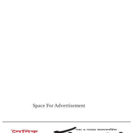
যাবজ্জীবন সাজাপ্রাপ্ত পলাতক
আসামি ফেনীতে গ্রেপ্তার
কুমিল্লা-ফেনী সীমান্তে ১ কোটি ১৫
লাখ টাকার ভারতীয় পণ্য জব্দ
ব্রাহ্মণবাড়িয়ায় মাদকাসক্ত দুই
ছেলেকে পুলিশে দিলেন মা
দাউদকান্দিতে ইটবোঝাই বাল্কহেডের
ওপর ভেঙে পড়ল বেইলি সেতু
গত ২৪ ঘণ্টায় হাম উপসর্গে প্রাণ
গেল আরো ৪ শিশুর
Space For Advertisement
কুমিল্লায় গাঁজাসহ নারী মাদক
কারবারি গ্রেপ্তার