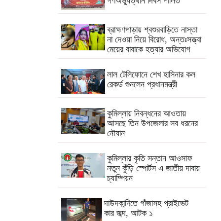
গণঅভ্যুত্থান দিবস পালিত
ব্রাহ্মণপাড়ায় শ্বশুরবাড়িতে নাস্তা
না দেওয়া নিয়ে বিরোধ, অন্তঃসত্ত্বা
মেয়ের বাবাকে হত্যার অভিযোগ
লাল টেলিফোনে শেখ হাসিনার কল
রেকর্ড শুনলেন প্রধানমন্ত্রী
কুমিল্লায় নিবন্ধনের আওতায়
আসছে তিন উপজেলার সব ধরনের
নৌযান
কুমিল্লার কৃতি সন্তান আওসাফ
নতুন কুঁড়ি স্পোর্টস এ জাতীয় দাবায়
চ্যাম্পিয়ন
দাউদকান্দিতে গাঁজাসহ প্রাইভেট
কার জব্দ, আটক ১