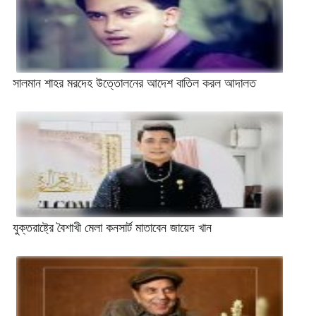
সালমান শাহর মরদেহ উত্তোলনের আদেশ বাতিল করল আদালত
যুক্তরাষ্ট্রে বৈশাখী মেলা কনসার্ট মাতাবেন জায়েদ খান