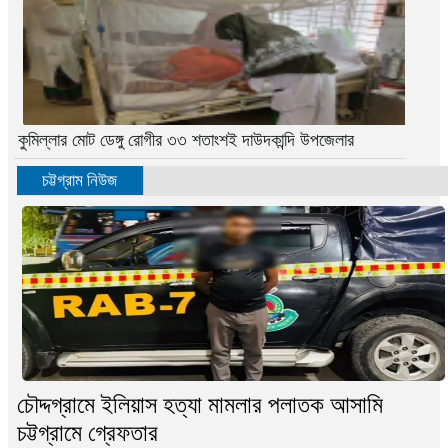
কুমিল্লার মোট ডেঙ্গু রোগীর ৩৩ শতাংশই দাউদকান্দি উপজেলার
চট্টগ্রাম নিউজ
চৌদ্দগ্রামে ইলিয়াস হত্যা মামলার পলাতক আসামি
চট্টগ্রামে গ্রেফতার