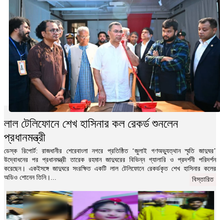
লাল টেলিফোনে শেখ হাসিনার কল রেকর্ড শুনলেন
প্রধানমন্ত্রী
ডেস্ক রিপোর্ট: রাজধানীর শেরেবাংলা নগরে প্রতিষ্ঠিত ‘জুলাই গণঅভ্যুত্থান স্মৃতি জাদুঘর’
উদ্বোধনের পর প্রধানমন্ত্রী তারেক রহমান জাদুঘরের বিভিন্ন গ্যালারি ও প্রদর্শনী পরিদর্শন
করেছেন। একইসঙ্গে জাদুঘরে সংরক্ষিত একটি লাল টেলিফোনে রেকর্ডকৃত শেখ হাসিনার কলের
অডিও শোনেন তিনি।...
বিস্তারিত