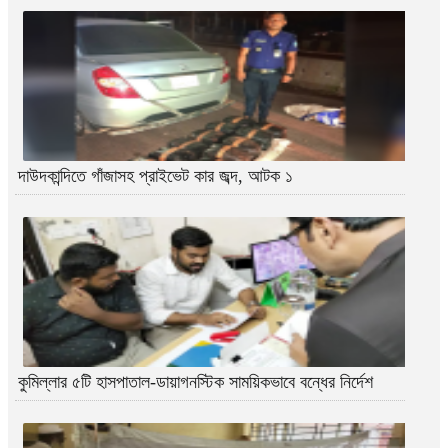
দাউদকান্দিতে গাঁজাসহ প্রাইভেট কার জব্দ, আটক ১
কুমিল্লার ৫টি হাসপাতাল-ডায়াগনস্টিক সাময়িকভাবে বন্ধের নির্দেশ