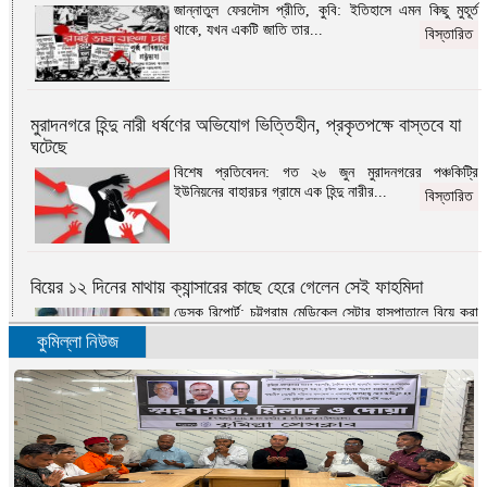
জান্নাতুল ফেরদৌস প্রীতি, কুবি: ইতিহাসে এমন কিছু মুহূর্ত
থাকে, যখন একটি জাতি তার...
বিস্তারিত
মুরাদনগরে হিন্দু নারী ধর্ষণের অভিযোগ ভিত্তিহীন, প্রকৃতপক্ষে বাস্তবে যা
ঘটেছে
বিশেষ প্রতিবেদন: গত ২৬ জুন মুরাদনগরের পঞ্চকিট্রি
ইউনিয়নের বাহারচর গ্রামে এক হিন্দু নারীর...
বিস্তারিত
বিয়ের ১২ দিনের মাথায় ক্যান্সারের কাছে হেরে গেলেন সেই ফাহমিদা
ডেস্ক রিপোর্ট: চট্টগ্রাম মেডিকেল সেন্টার হাসপাতালে বিয়ে করা
সেই ফাহমিদা কামাল মারা গেছেন...
বিস্তারিত
কুমিল্লা নিউজ
এবার স্বাধীনতার সংগ্রাম
মোহাম্মদ ওমর ফারুক দেওয়ান: ‘এবার স্বাধীনতার
সংগ্রাম’-১৯৭১ সালের ৮ই মার্চের দৈনিক সংবাদ পত্রিকার...