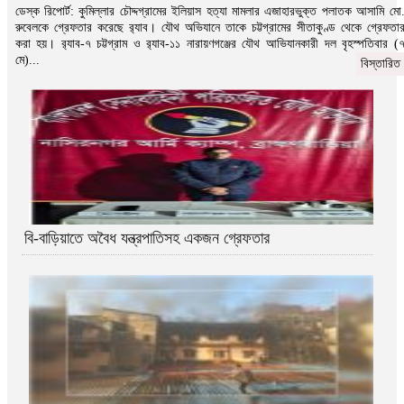
ডেস্ক রিপোর্ট: কুমিল্লার চৌদ্দগ্রামের ইলিয়াস হত্যা মামলার এজাহারভুক্ত পলাতক আসামি মো
রুবেলকে গ্রেফতার করেছে র‌্যাব। যৌথ অভিযানে তাকে চট্টগ্রামের সীতাকুণ্ড থেকে গ্রেফতা
করা হয়। র‌্যাব-৭ চট্টগ্রাম ও র‌্যাব-১১ নারায়ণগঞ্জের যৌথ আভিযানকারী দল বৃহস্পতিবার (
মে)...
বিস্তারিত
বি-বাড়িয়াতে অবৈধ যন্ত্রপাতিসহ একজন গ্রেফতার