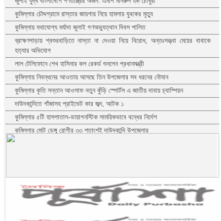
জুলাই যুদ্ধ বাংলাদেশে গণতন্ত্রের অর্জন: এমপি মনিরুল হক চৌধুরী
কুমিল্লার চৌদ্দগ্রামে রাস্তার জায়গায় নিয়ে হামলায় যুবকের মৃত্যু
কুমিল্লায় যথাযোগ্য মর্যাদা জুলাই গণঅভ্যুত্থান দিবস পালিত
ব্রাহ্মণপাড়ায় শ্বশুরবাড়িতে নাস্তা না দেওয়া নিয়ে বিরোধ, অন্তঃসত্ত্বা মেয়ের বাবাকে
হত্যার অভিযোগ
লাল টেলিফোনে শেখ হাসিনার কল রেকর্ড শুনলেন প্রধানমন্ত্রী
কুমিল্লায় নিবন্ধনের আওতায় আসছে তিন উপজেলার সব ধরনের নৌযান
কুমিল্লার কৃতি সন্তান আওসাফ নতুন কুঁড়ি স্পোর্টস এ জাতীয় দাবায় চ্যাম্পিয়ন
দাউদকান্দিতে গাঁজাসহ প্রাইভেট কার জব্দ, আটক ১
কুমিল্লার ৫টি হাসপাতাল-ডায়াগনস্টিক সাময়িকভাবে বন্ধের নির্দেশ
কুমিল্লার মোট ডেঙ্গু রোগীর ৩৩ শতাংশই দাউদকান্দি উপজেলার
কুমিল্লায় পিকআপ চালক হত্যার ঘটনায় গ্রেপ্তার দ্বিতীয় স্ত্রী
পরীক্ষা নয়, ফলাফলের ভিত্তিতেই একাদশ শ্রেণিতে ভর্তি
কুমিল্লা বরুড়ায় বিশেষ অভিযানে ১৭ বস্তা ফেনসিডিল জব্দ
কুমিল্লায় হত্যা ও ডাকাতি মামলার যাবজ্জীবন সাজাপ্রাপ্ত পলাতক আসামি ফেনীতে
গ্রেপ্তার
কুমিল্লা-ফেনী সীমান্তে ১ কোটি ১৫ লাখ টাকার ভারতীয় পণ্য জব্দ
ব্রাহ্মণবাড়িয়ায় মাদকাসক্ত দুই ছেলেকে পুলিশে দিলেন মা