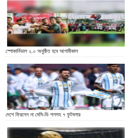
স্পোকার্নিভাল ২.০ অনুষ্ঠিত হবে আগামীকাল
দেশে ফিরলেন না মেসি-ডি পলসহ ৭ ফুটবলার