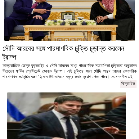
সৌদি আরবের সঙ্গে পারমাণবিক চুক্তি চূড়ান্ত করলেন
ট্রাম্প
আন্তর্জাতিক ডেস্ক যুক্তরাষ্ট্র ও সৌদি আরবের মধ্যে পারমাণবিক সহযোগিতা চুক্তিতে অনুমোদন
দিয়েছেন মার্কিন প্রেসিডেন্ট ডোনাল্ড ট্রাম্প। এই চুক্তির ফলে সৌদি আরব তাদের বেসামরিক
পারমাণবিক কর্মসূচির অংশ হিসেবে ইউরেনিয়াম সমৃদ্ধ করার সুযোগ পেতে পারে। সংবেদনশীল এই...
বিস্তারিত