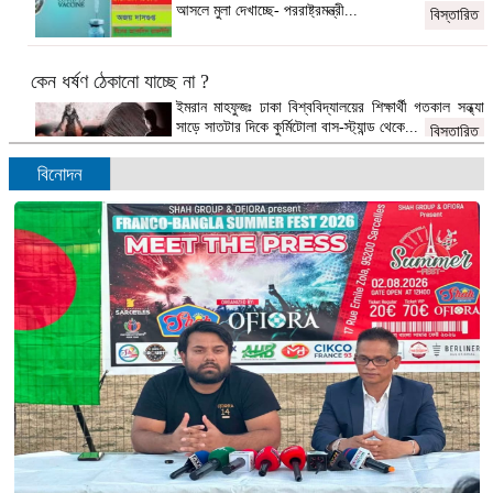
আসলে মুলা দেখাচ্ছে- পররাষ্ট্রমন্ত্রী...
বিস্তারিত
কেন ধর্ষণ ঠেকানো যাচ্ছে না ?
ইমরান মাহফুজঃ ঢাকা বিশ্ববিদ্যালয়ের শিক্ষার্থী গতকাল সন্ধ্যা
সাড়ে সাতটার দিকে কুর্মিটোলা বাস-স্ট্যান্ড থেকে...
বিস্তারিত
বিনোদন
মায়ের কাছে থেকে সন্তান চিনছে অক্ষর, শিখছে ভাষা
ডেস্ক রিপোর্টঃ শিশুর অর্থবোধক অস্পষ্ট বাক প্রয়াসের মতো কি
একটা শব্দ হয়ে বেরিয়ে...
বিস্তারিত
ফলাফল প্রত্যাখ্যান করলেও বিএনপি ধ্বংসাত্মক কোনো কর্মসূচি দেয়নি:
সোহরাব হাসান
ডেক্স রিপোর্টঃ নির্বাচনের পর বিএনপি ফলাফল প্রত্যাখ্যান
করলেও কোনো ধ্বংসাত্মক কর্মসূচি নেয়নি বলে...
বিস্তারিত