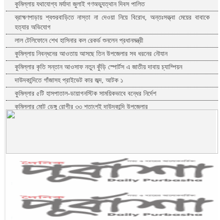
কুমিল্লায় যথাযোগ্য মর্যাদা জুলাই গণঅভ্যুত্থান দিবস পালিত
ব্রাহ্মণপাড়ায় শ্বশুরবাড়িতে নাস্তা না দেওয়া নিয়ে বিরোধ, অন্তঃসত্ত্বা মেয়ের বাবাকে
হত্যার অভিযোগ
লাল টেলিফোনে শেখ হাসিনার কল রেকর্ড শুনলেন প্রধানমন্ত্রী
কুমিল্লায় নিবন্ধনের আওতায় আসছে তিন উপজেলার সব ধরনের নৌযান
কুমিল্লার কৃতি সন্তান আওসাফ নতুন কুঁড়ি স্পোর্টস এ জাতীয় দাবায় চ্যাম্পিয়ন
দাউদকান্দিতে গাঁজাসহ প্রাইভেট কার জব্দ, আটক ১
কুমিল্লার ৫টি হাসপাতাল-ডায়াগনস্টিক সাময়িকভাবে বন্ধের নির্দেশ
কুমিল্লার মোট ডেঙ্গু রোগীর ৩৩ শতাংশই দাউদকান্দি উপজেলার
কুমিল্লায় পিকআপ চালক হত্যার ঘটনায় গ্রেপ্তার দ্বিতীয় স্ত্রী
পরীক্ষা নয়, ফলাফলের ভিত্তিতেই একাদশ শ্রেণিতে ভর্তি
কুমিল্লা বরুড়ায় বিশেষ অভিযানে ১৭ বস্তা ফেনসিডিল জব্দ
কুমিল্লায় হত্যা ও ডাকাতি মামলার যাবজ্জীবন সাজাপ্রাপ্ত পলাতক আসামি ফেনীতে
গ্রেপ্তার
কুমিল্লা-ফেনী সীমান্তে ১ কোটি ১৫ লাখ টাকার ভারতীয় পণ্য জব্দ
ব্রাহ্মণবাড়িয়ায় মাদকাসক্ত দুই ছেলেকে পুলিশে দিলেন মা
দাউদকান্দিতে ইটবোঝাই বাল্কহেডের ওপর ভেঙে পড়ল বেইলি সেতু