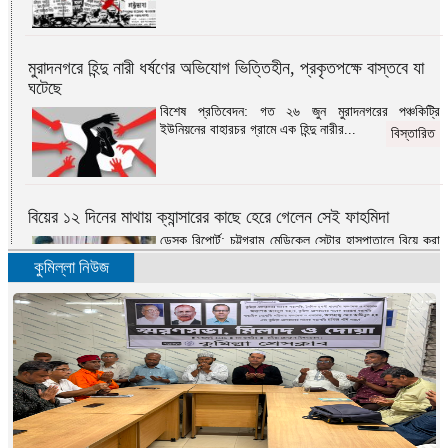
মুরাদনগরে হিন্দু নারী ধর্ষণের অভিযোগ ভিত্তিহীন, প্রকৃতপক্ষে বাস্তবে যা
ঘটেছে
বিশেষ প্রতিবেদন: গত ২৬ জুন মুরাদনগরের পঞ্চকিট্রি
ইউনিয়নের বাহারচর গ্রামে এক হিন্দু নারীর...
বিস্তারিত
বিয়ের ১২ দিনের মাথায় ক্যান্সারের কাছে হেরে গেলেন সেই ফাহমিদা
ডেস্ক রিপোর্ট: চট্টগ্রাম মেডিকেল সেন্টার হাসপাতালে বিয়ে করা
সেই ফাহমিদা কামাল মারা গেছেন...
বিস্তারিত
কুমিল্লা নিউজ
এবার স্বাধীনতার সংগ্রাম
মোহাম্মদ ওমর ফারুক দেওয়ান: ‘এবার স্বাধীনতার
সংগ্রাম’-১৯৭১ সালের ৮ই মার্চের দৈনিক সংবাদ পত্রিকার...
বিস্তারিত