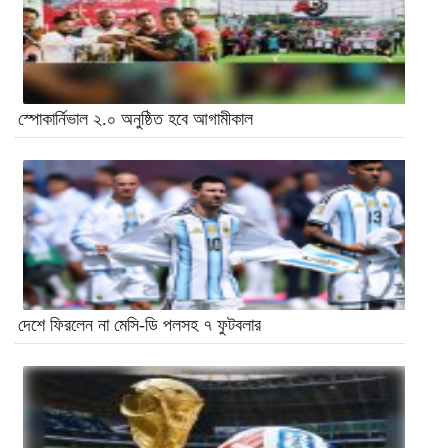
স্পোকার্নিভাল ২.০ অনুষ্ঠিত হবে আগামীকাল
দেশে ফিরলেন না মেসি-ডি পলসহ ৭ ফুটবলার