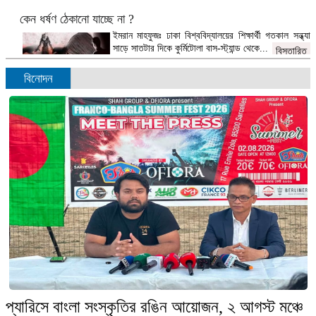
কেন ধর্ষণ ঠেকানো যাচ্ছে না ?
ইমরান মাহফুজঃ ঢাকা বিশ্ববিদ্যালয়ের শিক্ষার্থী গতকাল সন্ধ্যা
সাড়ে সাতটার দিকে কুর্মিটোলা বাস-স্ট্যান্ড থেকে...
বিস্তারিত
বিনোদন
মায়ের কাছে থেকে সন্তান চিনছে অক্ষর, শিখছে ভাষা
ডেস্ক রিপোর্টঃ শিশুর অর্থবোধক অস্পষ্ট বাক প্রয়াসের মতো কি
একটা শব্দ হয়ে বেরিয়ে...
বিস্তারিত
ফলাফল প্রত্যাখ্যান করলেও বিএনপি ধ্বংসাত্মক কোনো কর্মসূচি দেয়নি:
সোহরাব হাসান
ডেক্স রিপোর্টঃ নির্বাচনের পর বিএনপি ফলাফল প্রত্যাখ্যান
করলেও কোনো ধ্বংসাত্মক কর্মসূচি নেয়নি বলে...
বিস্তারিত
প্যারিসে বাংলা সংস্কৃতির রঙিন আয়োজন, ২ আগস্ট মঞ্চে