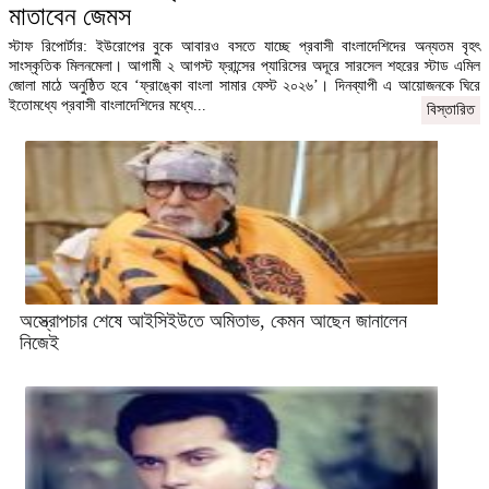
মাতাবেন জেমস
স্টাফ রিপোর্টার: ইউরোপের বুকে আবারও বসতে যাচ্ছে প্রবাসী বাংলাদেশিদের অন্যতম বৃহৎ
সাংস্কৃতিক মিলনমেলা। আগামী ২ আগস্ট ফ্রান্সের প্যারিসের অদূরে সারসেল শহরের স্টাড এমিল
জোলা মাঠে অনুষ্ঠিত হবে ‘ফ্রাঙ্কো বাংলা সামার ফেস্ট ২০২৬’। দিনব্যাপী এ আয়োজনকে ঘিরে
ইতোমধ্যে প্রবাসী বাংলাদেশিদের মধ্যে...
বিস্তারিত
অস্ত্রোপচার শেষে আইসিইউতে অমিতাভ, কেমন আছেন জানালেন
নিজেই