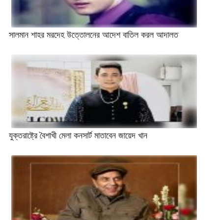
সালমান শাহর মরদেহ উত্তোলনের আদেশ বাতিল করল আদালত
যুক্তরাষ্ট্রে বৈশাখী মেলা কনসার্ট মাতাবেন জায়েদ খান