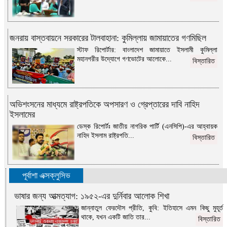
জনরায় বাস্তবায়নে সরকারের টালবাহানা: কুমিল্লায় জামায়াতের গণমিছিল
স্টাফ রিপোর্টার: বাংলাদেশ জামায়াতে ইসলামী কুমিল্লা
মহানগরীর উদ্যোগে গণভোটের আলোকে...
বিস্তারিত
অভিশংসনের মাধ্যমে রাষ্ট্রপতিকে অপসারণ ও গ্রেপ্তারের দাবি নাহিদ
ইসলামের
ডেস্ক রিপোর্টঃ জাতীয় নাগরিক পার্টি (এনসিপি)-এর আহ্বায়ক
নাহিদ ইসলাম রাষ্ট্রপতি...
বিস্তারিত
পূর্বাশা এক্সক্লুসিভ
ভাষার জন্য আত্মত্যাগ: ১৯৫২-এর দুর্নিবার আলোক শিখা
জান্নাতুল ফেরদৌস প্রীতি, কুবি: ইতিহাসে এমন কিছু মুহূর্ত
থাকে, যখন একটি জাতি তার...
বিস্তারিত