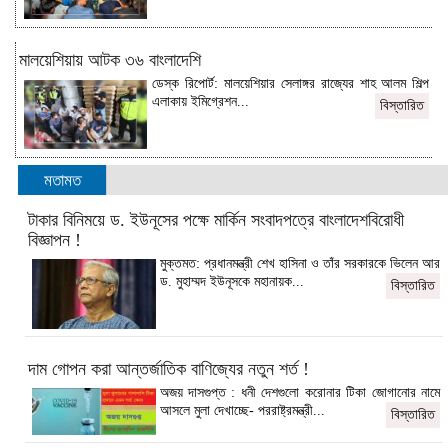
মালয়েশিয়ায় আটক ৩৬ বাংলাদেশি
ডেস্ক রিপোর্ট: মালয়েশিয়ার সেলাঙ্গর রাজ্যের শাহ আলম শিল্প
এলাকায় ইমিগ্রেশন...
বিস্তারিত
মতামত
টাকার বিনিময়ে ড. ইউনূসের পক্ষে মার্কিন সংবাদপত্রে বাংলাদেশবিরোধী
বিজ্ঞাপন !
মুক্তমত: প্রধানমন্ত্রী শেখ হাসিনা ও তাঁর সরকারকে ভিলেন আর
ড. মুহাম্মদ ইউনূসকে মহানায়ক...
বিস্তারিত
দাম গোপন করা আন্তর্জাতিক বাণিজ্যের নতুন শর্ত !
অজয় দাসগুপ্ত : ধনী দেশগুলো করোনার টিকা জোগানোর নামে
আসলে মুলা দেখাচ্ছে- পররাষ্ট্রমন্ত্রী...
বিস্তারিত