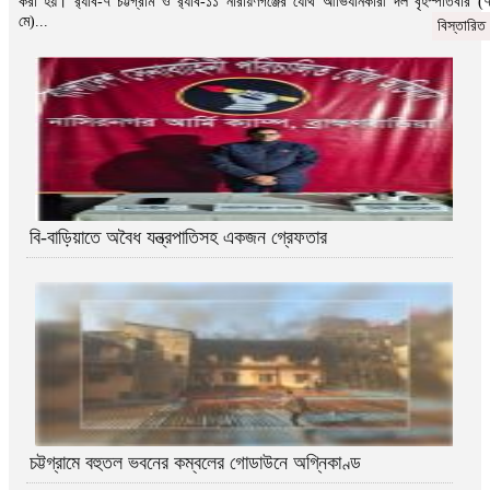
করা হয়। র‌্যাব-৭ চট্টগ্রাম ও র‌্যাব-১১ নারায়ণগঞ্জের যৌথ আভিযানকারী দল বৃহস্পতিবার (
মে)...
বিস্তারিত
বি-বাড়িয়াতে অবৈধ যন্ত্রপাতিসহ একজন গ্রেফতার
চট্টগ্রামে বহুতল ভবনের কম্বলের গোডাউনে অগ্নিকাণ্ড