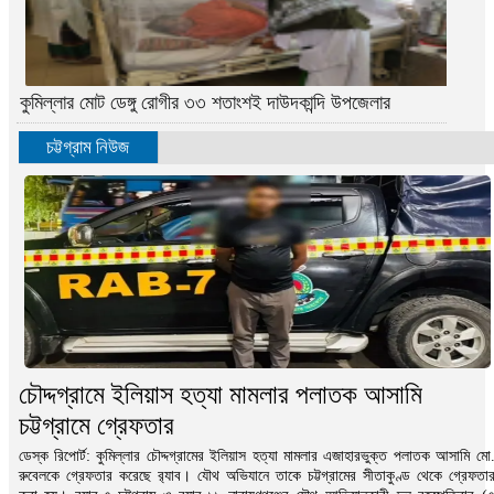
কুমিল্লার মোট ডেঙ্গু রোগীর ৩৩ শতাংশই দাউদকান্দি উপজেলার
চট্টগ্রাম নিউজ
চৌদ্দগ্রামে ইলিয়াস হত্যা মামলার পলাতক আসামি
চট্টগ্রামে গ্রেফতার
ডেস্ক রিপোর্ট: কুমিল্লার চৌদ্দগ্রামের ইলিয়াস হত্যা মামলার এজাহারভুক্ত পলাতক আসামি মো
রুবেলকে গ্রেফতার করেছে র‌্যাব। যৌথ অভিযানে তাকে চট্টগ্রামের সীতাকুণ্ড থেকে গ্রেফতা