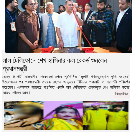
লাল টেলিফোনে শেখ হাসিনার কল রেকর্ড শুনলেন
প্রধানমন্ত্রী
ডেস্ক রিপোর্ট: রাজধানীর শেরেবাংলা নগরে প্রতিষ্ঠিত ‘জুলাই গণঅভ্যুত্থান স্মৃতি জাদুঘর’
উদ্বোধনের পর প্রধানমন্ত্রী তারেক রহমান জাদুঘরের বিভিন্ন গ্যালারি ও প্রদর্শনী পরিদর্শন
করেছেন। একইসঙ্গে জাদুঘরে সংরক্ষিত একটি লাল টেলিফোনে রেকর্ডকৃত শেখ হাসিনার কলের
অডিও শোনেন তিনি।...
বিস্তারিত