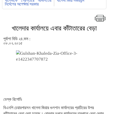
খালেদাকে গ্রেপ্তারে আদালতের
খালেদা জিয়া নজরবন্দি
নির্দেশের অপেক্ষায় সরকার
খালেদার কার্যালয়ে এবার কাঁটাতারের বেড়া
পূর্বাশা বিডি ২৪.কম :
০৮.০২.২০১৫
ডেস্ক রিপোর্টঃ
বিএনপি চেয়ারপারসন খালেদা জিয়ার গুলশান কার্যালয়ের প্রাচীরের উপর
কাঁটাতারের বেড়া দেয়া হয়েছে। রোববার দুপুরে কার্যালয়ের চারপাশে বেড়া দেয়ার