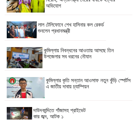
অভিযোগ
লাল টেলিফোনে শেখ হাসিনার কল রেকর্ড
শুনলেন প্রধানমন্ত্রী
কুমিল্লায় নিবন্ধনের আওতায় আসছে তিন
উপজেলার সব ধরনের নৌযান
কুমিল্লার কৃতি সন্তান আওসাফ নতুন কুঁড়ি স্পোর্টস
এ জাতীয় দাবায় চ্যাম্পিয়ন
দাউদকান্দিতে গাঁজাসহ প্রাইভেট
কার জব্দ, আটক ১
কুমিল্লার ৫টি হাসপাতাল-ডায়াগনস্টিক