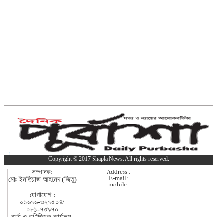
কুমিল্লা-ফেনী সীমান্তে ১ কোটি ১৫ লাখ
টাকার ভারতীয় পণ্য জব্দ
ব্রাহ্মণবাড়িয়ায় মাদকাসক্ত দুই
ছেলেকে পুলিশে দিলেন মা
দাউদকান্দিতে ইটবোঝাই বাল্কহেডের ওপর
ভেঙে পড়ল বেইলি সেতু
গত ২৪ ঘণ্টায় হাম উপসর্গে প্রাণ
Copyright © 2017 Shapla News. All rights reserved.
গেল আরো ৪ শিশুর
সম্পাদক:
Address :
E-mail:
মোঃ ইমতিয়াজ আহমেদ (জিতু)
mobile-
কুমিল্লায় গাঁজাসহ নারী মাদক
যোগাযোগ :
০১৬৭৬-৩২৭৫০৪/
কারবারি গ্রেপ্তার
০৮১-৭৩৯৭০
বার্তা ও বাণিজ্যিক কার্যালয়-