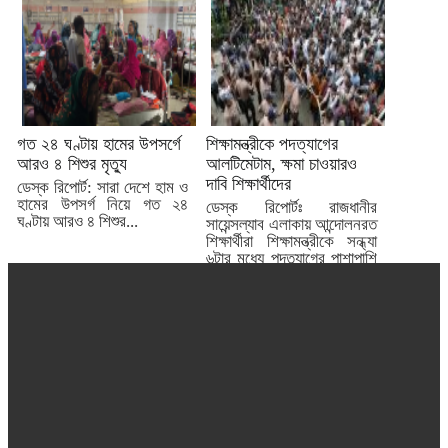
গত ২৪ ঘণ্টায় হামের উপসর্গে
শিক্ষামন্ত্রীকে পদত্যাগের
আরও ৪ শিশুর মৃত্যু
আলটিমেটাম, ক্ষমা চাওয়ারও
দাবি শিক্ষার্থীদের
ডেস্ক রিপোর্ট: সারা দেশে হাম ও
হামের উপসর্গ নিয়ে গত ২৪
ডেস্ক রিপোর্টঃ রাজধানীর
ঘণ্টায় আরও ৪ শিশুর...
সায়েন্সল্যাব এলাকায় আন্দোলনরত
শিক্ষার্থীরা শিক্ষামন্ত্রীকে সন্ধ্যা
৬টার মধ্যে পদত্যাগের পাশাপাশি
তার ‘অসংগতিপূর্ণ’...