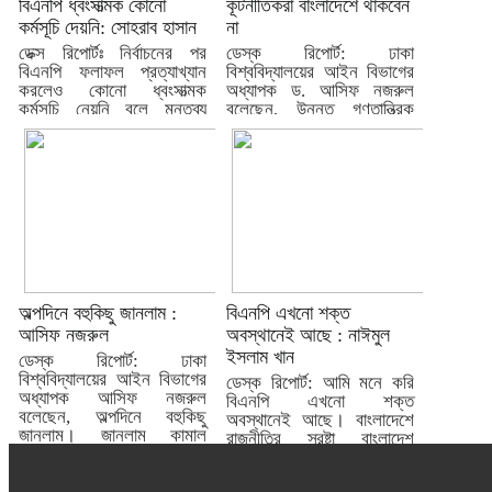
বিএনপি ধ্বংসাত্মক কোনো
কূটনীতিকরা বাংলাদেশে থাকবেন
কর্মসূচি দেয়নি: সোহরাব হাসান
না
ডেক্স রিপোর্টঃ নির্বাচনের পর
ডেস্ক রিপোর্ট: ঢাকা
বিএনপি ফলাফল প্রত্যাখ্যান
বিশ্ববিদ্যালয়ের আইন বিভাগের
করলেও কোনো ধ্বংসাত্মক
অধ্যাপক ড. আসিফ নজরুল
কর্মসূচি নেয়নি বলে মন্তব্য
বলেছেন, উন্নত গণতান্ত্রিক
করেছেন...
দেশে নির্বাচনের...
অল্পদিনে বহুকিছু জানলাম :
বিএনপি এখনো শক্ত
আসিফ নজরুল
অবস্থানেই আছে : নাঈমুল
ইসলাম খান
ডেস্ক রিপোর্ট: ঢাকা
বিশ্ববিদ্যালয়ের আইন বিভাগের
ডেস্ক রিপোর্ট: আমি মনে করি
অধ্যাপক আসিফ নজরুল
বিএনপি এখনো শক্ত
বলেছেন, অল্পদিনে বহুকিছু
অবস্থানেই আছে। বাংলাদেশে
জানলাম। জানলাম কামাল
রাজনীতির স্রষ্টা বাংলাদেশ
হোসেন...
আওয়ামী লীগ,...