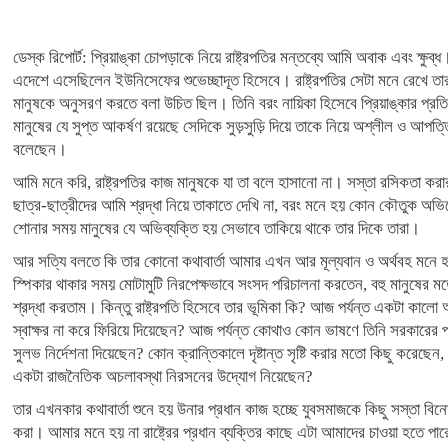
ডেস্ক রিপোর্ট: প্রিয়াঙ্কা চোপড়াকে নিয়ে রাষ্ট্রপতির মন্তব্যে আমি অবাক এবং ক্ষুব্ধ।
এদেশে এসেছিলেন ইউনিসেফের শুভেচ্ছাদূত হিসেবে। রাষ্ট্রপতির সেটা মনে রেখে ত
মানুষকে অনুসরণ করতে বলা উচিত ছিল। তিনি বরং নায়িকা হিসেবে প্রিয়াঙ্কার প্র
মানুষের যে সুপ্ত আকর্ষণ রয়েছে সেদিকে সুড়সুড়ি দিয়ে তাকে নিয়ে অশ্লীল ও আপত
বলেছেন।
আমি মনে করি, রাষ্ট্রপতির কাজ মানুষকে যা তা বলে হাসানো না। সস্তা রসিকতা কর
ছাত্র-ছাত্রীদের আমি শ্রদ্ধা নিয়ে তাকাতে দেখি না, বরং মনে হয় কোন কৌতুক অভ
শোনার সময় মানুষের যে অভিব্যক্তি হয় সেভাবে তাকিয়ে থাকে তার দিকে তারা।
আর সত্যি বলতে কি তার কোনো কথাবার্তা আমার এখন আর মূল্যবান ও অর্থবহ মনে হ
স্পিকার থাকার সময় মোটামুটি নিরপেক্ষভাবে সংসদ পরিচালনা করতেন, বহু মানুষের
শ্রদ্ধা করতাম। কিন্তু রাষ্ট্রপতি হিসেবে তার ভূমিকা কি? আজ পর্যন্ত একটা কালো
স্বাক্ষর না করে ফিরিয়ে দিয়েছেন? আজ পর্যন্ত কোথাও কোন ভাষণে তিনি সরকারের
সুলভ নির্দেশনা দিয়েছেন? কোন ক্রান্তিকালে দৃষ্টান্ত সৃষ্টি করার মতো কিছু করেছ
একটা রাজনৈতিক অচলাবস্থা নিরসনের উদ্যোগ নিয়েছেন?
তার এখনকার কথাবার্তা শুনে হয় উনার প্রধান কাজ হচ্ছে যুবসমাজকে কিছু সস্তা বি
করা। আমার মনে হয় না রাষ্ট্রের প্রধান ব্যক্তির কাছে এটা আমাদের চাওয়া হতে পা