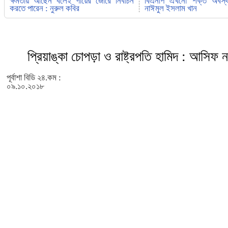
ক্ষমতায় আছেন বলেই গায়ের জোরে নির্বাচন
বিএনপি এখনো শক্ত অবস্
করতে পারেন : নুরুল কবির
নাঈমুল ইসলাম খান
প্রিয়াঙ্কা চোপড়া ও রাষ্ট্রপতি হামিদ : আসিফ
পূর্বাশা বিডি ২৪.কম :
০৯.১০.২০১৮