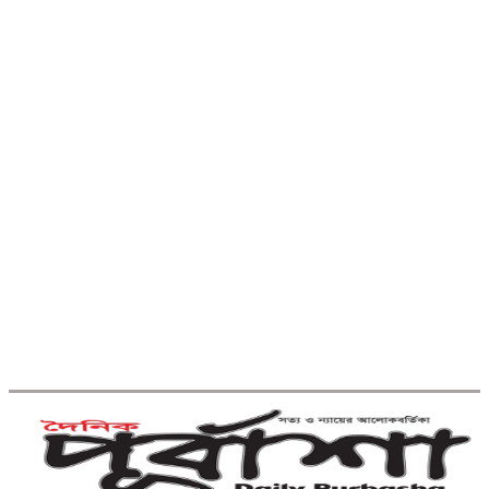
কুমিল্লা বরুড়ায় বিশেষ অভিযানে ১৭
বস্তা ফেনসিডিল জব্দ
কুমিল্লায় হত্যা ও ডাকাতি মামলার যাবজ্জীবন
সাজাপ্রাপ্ত পলাতক আসামি ফেনীতে গ্রেপ্তার
কুমিল্লা-ফেনী সীমান্তে ১ কোটি ১৫ লাখ
টাকার ভারতীয় পণ্য জব্দ
ব্রাহ্মণবাড়িয়ায় মাদকাসক্ত দুই
ছেলেকে পুলিশে দিলেন মা
দাউদকান্দিতে ইটবোঝাই বাল্কহেডের ওপর
ভেঙে পড়ল বেইলি সেতু