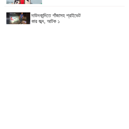
দাউদকান্দিতে গাঁজাসহ প্রাইভেট
কার জব্দ, আটক ১
কুমিল্লার ৫টি হাসপাতাল-ডায়াগনস্টিক
সাময়িকভাবে বন্ধের নির্দেশ
কুমিল্লার মোট ডেঙ্গু রোগীর ৩৩ শতাংশই
দাউদকান্দি উপজেলার
কুমিল্লায় পিকআপ চালক হত্যার ঘটনায়
গ্রেপ্তার দ্বিতীয় স্ত্রী
পরীক্ষা নয়, ফলাফলের ভিত্তিতেই
একাদশ শ্রেণিতে ভর্তি