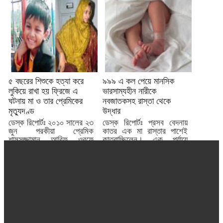
৫ বছরের শিশুকে হত্যা করে
৯৯৯ এ কল পেয়ে মানসিক
লুকিয়ে রাখা হয় ফ্রিজে এ
ভারসাম্যহীন নারীকে
ঘটনায় মা ও তার প্রেমিকের
নবজাতকসহ রাস্তা থেকে
মৃত্যুদণ্ড
উদ্ধার
ডেস্ক রিপোর্টঃ ২০১০ সালের ২৩
ডেস্ক রিপোর্টঃ প্রসব বেদনায়
জুন পরকীয়া প্রেমিক
কাতর এক মা রাস্তার পাশেই
শামসুজ্জামান আরিফ ওরফে
কাতরাচ্ছিলেন। এক পর্যায়ে
বাক্কুর সঙ্গে মায়ের অনৈতিক...
পথেই জন্ম দিলেন...