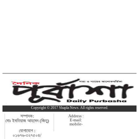
সাজাপ্রাপ্ত পলাতক আসামি ফেনীতে গ্রেপ্তার
কুমিল্লা-ফেনী সীমান্তে ১ কোটি ১৫ লাখ
টাকার ভারতীয় পণ্য জব্দ
ব্রাহ্মণবাড়িয়ায় মাদকাসক্ত দুই
ছেলেকে পুলিশে দিলেন মা
দাউদকান্দিতে ইটবোঝাই বাল্কহেডের ওপর
ভেঙে পড়ল বেইলি সেতু
গত ২৪ ঘণ্টায় হাম উপসর্গে প্রাণ
Copyright © 2017 Shapla News. All rights reserved.
গেল আরো ৪ শিশুর
সম্পাদক:
Address :
E-mail:
মোঃ ইমতিয়াজ আহমেদ (জিতু)
mobile-
কুমিল্লায় গাঁজাসহ নারী মাদক
যোগাযোগ :
০১৬৭৬-৩২৭৫০৪/
কারবারি গ্রেপ্তার