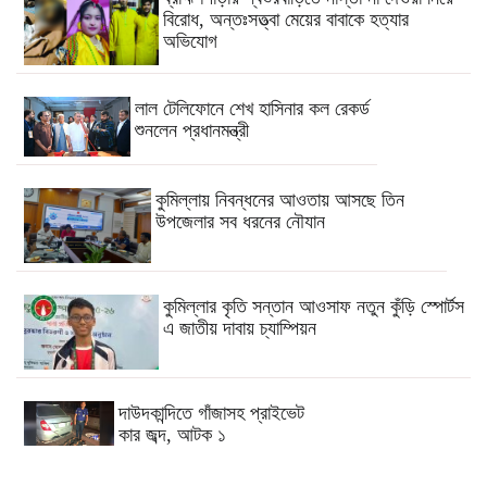
বিরোধ, অন্তঃসত্ত্বা মেয়ের বাবাকে হত্যার
অভিযোগ
লাল টেলিফোনে শেখ হাসিনার কল রেকর্ড
শুনলেন প্রধানমন্ত্রী
কুমিল্লায় নিবন্ধনের আওতায় আসছে তিন
উপজেলার সব ধরনের নৌযান
কুমিল্লার কৃতি সন্তান আওসাফ নতুন কুঁড়ি স্পোর্টস
এ জাতীয় দাবায় চ্যাম্পিয়ন
দাউদকান্দিতে গাঁজাসহ প্রাইভেট
কার জব্দ, আটক ১