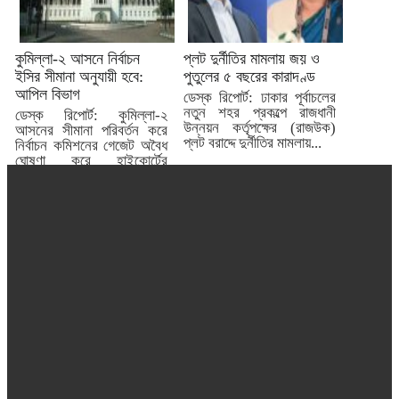
কুমিল্লা-২ আসনে নির্বাচন
প্লট দুর্নীতির মামলায় জয় ও
ইসির সীমানা অনুযায়ী হবে:
পুতুলের ৫ বছরের কারাদণ্ড
আপিল বিভাগ
ডেস্ক রিপোর্ট: ঢাকার পূর্বাচলের
নতুন শহর প্রকল্পে রাজধানী
ডেস্ক রিপোর্ট: কুমিল্লা-২
উন্নয়ন কর্তৃপক্ষের (রাজউক)
আসনের সীমানা পরিবর্তন করে
প্লট বরাদ্দে দুর্নীতির মামলায়...
নির্বাচন কমিশনের গেজেট অবৈধ
ঘোষণা করে হাইকোর্টের
আদেশ...