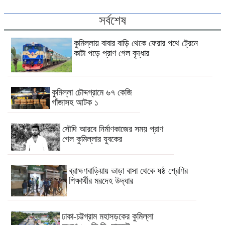
সর্বশেষ
কুমিল্লায় বাবার বাড়ি থেকে ফেরার পথে ট্রেনে
কাটা পড়ে প্রাণ গেল বৃদ্ধার
কুমিল্লা চৌদ্দগ্রামে ৬৭ কেজি
গাঁজাসহ আটক ১
সৌদি আরবে নির্মাণকাজের সময় প্রাণ
গেল কুমিল্লার যুবকের
ব্রাহ্মণবাড়িয়ায় ভাড়া বাসা থেকে ষষ্ঠ শ্রেণির
শিক্ষার্থীর মরদেহ উদ্ধার
ঢাকা-চট্টগ্রাম মহাসড়কের কুমিল্লা