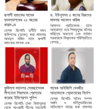
রূপালী ব্যাংকের সাবেক
ড. ইউনূসসহ ৫ জনের বিরুদ্ধে
ব্যবস্থাপকের ২৫ বছরের
মামলার আবেদন খারিজ
কারাদণ্ড
আদালত প্রতিবেদক: হামে
আক্রান্ত হয়ে শিশুমৃত্যুর ঘটনায়
ডেস্ক রিপোর্টঃ দুর্নীতি দমন
দায়িত্বে অবহেলা এবং বর্তমান
কমিশনের (দুদক) করা মামলায়
সরকারকে বিব্রতকর পরিস্থিতিতে
আবদুল মজিদ নামে রূপালী
ফেলার...
ব্যাংকের সাবেক এক...
কুমিল্লা মহানগর স্বেচ্ছাসেবক
সাবেক আইজিপি বেনজীর
লীগনেতা পিয়াসকে গ্রেপ্তার
আহমেদকে গ্রেফতারের নির্দেশ
করেছে ইমিগ্রেশন পুলিশ
ডেস্ক রিপোর্টঃ অবৈধ সম্পদ
অর্জন ও মানিলন্ডারিংয়ের
ডেস্ক রিপোর্টঃ ঢাকা বিমানবন্দর
অভিযোগে দায়ের করা মামলায়
থেকে আওয়ামী লীগের সহযোগী