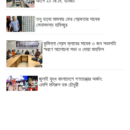
অংশে ২০ কি.মি. যানজট
তনু হত্যা মামলায় ফের গ্রেফতার সাবেক
সেনাসদস্য হাফিজুর
কুমিল্লা প্রেস ক্লাবের সাবেক ৩ জন সভাপতি
স্মরণে আলোচনা সভা ও দোয়া মাহফিল
জুলাই যুদ্ধ বাংলাদেশে গণতন্ত্রের অর্জন:
এমপি মনিরুল হক চৌধুরী
কুমিল্লার চৌদ্দগ্রামে রাস্তার জায়গায় নিয়ে
হামলায় যুবকের মৃত্যু