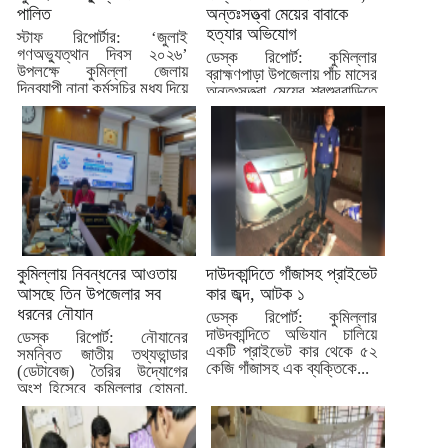
পালিত
অন্তঃসত্ত্বা মেয়ের বাবাকে
হত্যার অভিযোগ
স্টাফ রিপোর্টার: ‘জুলাই
গণঅভ্যুত্থান দিবস ২০২৬’
ডেস্ক রিপোর্ট: কুমিল্লার
উপলক্ষে কুমিল্লা জেলায়
ব্রাহ্মণপাড়া উপজেলায় পাঁচ মাসের
দিনব্যাপী নানা কর্মসূচির মধ্য দিয়ে
অন্তঃসত্ত্বা মেয়ের শ্বশুরবাড়িতে
দিবসটি...
নাস্তা না দেওয়া নিয়ে বিরোধের...
কুমিল্লায় নিবন্ধনের আওতায়
দাউদকান্দিতে গাঁজাসহ প্রাইভেট
আসছে তিন উপজেলার সব
কার জব্দ, আটক ১
ধরনের নৌযান
ডেস্ক রিপোর্ট: কুমিল্লার
দাউদকান্দিতে অভিযান চালিয়ে
ডেস্ক রিপোর্ট: নৌযানের
একটি প্রাইভেট কার থেকে ৫২
সমন্বিত জাতীয় তথ্যভান্ডার
কেজি গাঁজাসহ এক ব্যক্তিকে...
(ডেটাবেজ) তৈরির উদ্যোগের
অংশ হিসেবে কুমিল্লার হোমনা,
মেঘনা ও...