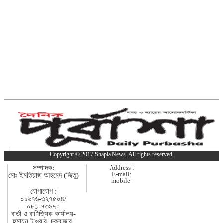
কুমিল্লা-ফেনী সীমান্তে ১ কোটি ১৫ লাখ
টাকার ভারতীয় পণ্য জব্দ
ব্রাহ্মণবাড়িয়ায় মাদকাসক্ত দুই
ছেলেকে পুলিশে দিলেন মা
দাউদকান্দিতে ইটবোঝাই বাল্কহেডের ওপর
ভেঙে পড়ল বেইলি সেতু
গত ২৪ ঘণ্টায় হাম উপসর্গে প্রাণ
Copyright © 2017 Shapla News. All rights reserved.
গেল আরো ৪ শিশুর
সম্পাদক:
Address :
E-mail:
মোঃ ইমতিয়াজ আহমেদ (জিতু)
mobile-
কুমিল্লায় গাঁজাসহ নারী মাদক
যোগাযোগ :
০১৬৭৬-৩২৭৫০৪/
কারবারি গ্রেপ্তার
০৮১-৭৩৯৭০
বার্তা ও বাণিজ্যিক কার্যালয়-
হুমায়ন টাওয়ার, চকবাজার,