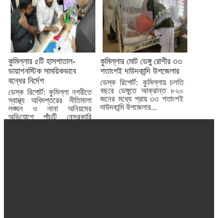
কুমিল্লার ৫টি হাসপাতাল-
কুমিল্লার মোট ডেঙ্গু রোগীর ৩৩
ডায়াগনস্টিক সাময়িকভাবে
শতাংশই দাউদকান্দি উপজেলার
বন্ধের নির্দেশ
ডেস্ক রিপোর্ট: কুমিল্লায় চলতি
বছরে ডেঙ্গুতে আক্রান্ত ৮২০
ডেস্ক রিপোর্ট: কুমিল্লা নগরীতে
জনের মধ্যে প্রায় ৩৩ শতাংশই
স্বাস্থ্য অধিদপ্তরের নীতিমালা
দাউদকান্দি উপজেলার...
লঙ্ঘন ও নানা অনিয়মের
অভিযোগে পাঁচটি বেসরকারি
হাসপাতাল...