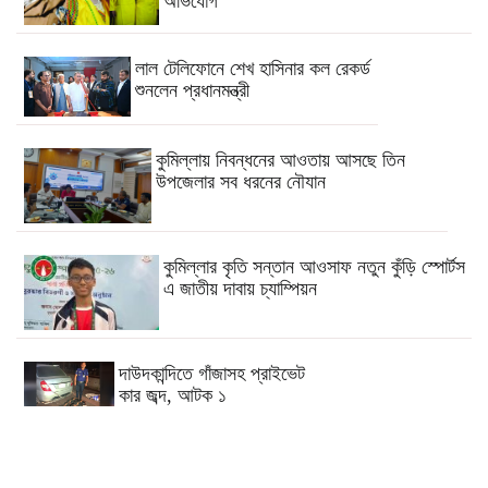
অভিযোগ
লাল টেলিফোনে শেখ হাসিনার কল রেকর্ড
শুনলেন প্রধানমন্ত্রী
কুমিল্লায় নিবন্ধনের আওতায় আসছে তিন
উপজেলার সব ধরনের নৌযান
কুমিল্লার কৃতি সন্তান আওসাফ নতুন কুঁড়ি স্পোর্টস
এ জাতীয় দাবায় চ্যাম্পিয়ন
দাউদকান্দিতে গাঁজাসহ প্রাইভেট
কার জব্দ, আটক ১
কুমিল্লার ৫টি হাসপাতাল-ডায়াগনস্টিক
সাময়িকভাবে বন্ধের নির্দেশ