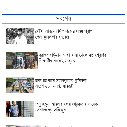
সর্বশেষ
সৌদি আরবে নির্মাণকাজের সময় প্রাণ
গেল কুমিল্লার যুবকের
ব্রাহ্মণবাড়িয়ায় ভাড়া বাসা থেকে ষষ্ঠ শ্রেণির
শিক্ষার্থীর মরদেহ উদ্ধার
ঢাকা-চট্টগ্রাম মহাসড়কের কুমিল্লা
অংশে ২০ কি.মি. যানজট
তনু হত্যা মামলায় ফের গ্রেফতার সাবেক
সেনাসদস্য হাফিজুর