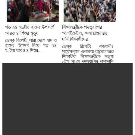
গত ২৪ ঘণ্টায় হামের উপসর্গে
শিক্ষামন্ত্রীকে পদত্যাগের
আরও ৪ শিশুর মৃত্যু
আলটিমেটাম, ক্ষমা চাওয়ারও
দাবি শিক্ষার্থীদের
ডেস্ক রিপোর্ট: সারা দেশে হাম ও
হামের উপসর্গ নিয়ে গত ২৪
ডেস্ক রিপোর্টঃ রাজধানীর
ঘণ্টায় আরও ৪ শিশুর...
সায়েন্সল্যাব এলাকায় আন্দোলনরত
শিক্ষার্থীরা শিক্ষামন্ত্রীকে সন্ধ্যা
৬টার মধ্যে পদত্যাগের পাশাপাশি
তার ‘অসংগতিপূর্ণ’...