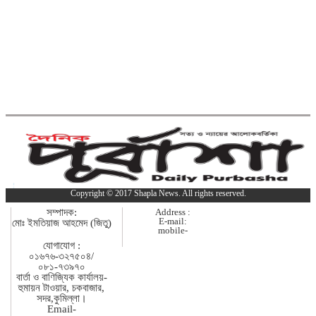
কুমিল্লার মোট ডেঙ্গু রোগীর ৩৩ শতাংশই
দাউদকান্দি উপজেলার
কুমিল্লায় পিকআপ চালক হত্যার ঘটনায়
গ্রেপ্তার দ্বিতীয় স্ত্রী
পরীক্ষা নয়, ফলাফলের ভিত্তিতেই
একাদশ শ্রেণিতে ভর্তি
Copyright © 2017 Shapla News. All rights reserved.
কুমিল্লা বরুড়ায় বিশেষ অভিযানে ১৭
সম্পাদক:
Address :
বস্তা ফেনসিডিল জব্দ
E-mail:
মোঃ ইমতিয়াজ আহমেদ (জিতু)
mobile-
যোগাযোগ :
০১৬৭৬-৩২৭৫০৪/
কুমিল্লায় হত্যা ও ডাকাতি মামলার যাবজ্জীবন
০৮১-৭৩৯৭০
সাজাপ্রাপ্ত পলাতক আসামি ফেনীতে গ্রেপ্তার
বার্তা ও বাণিজ্যিক কার্যালয়-
হুমায়ন টাওয়ার, চকবাজার,
সদর,কুমিল্লা।
Email-