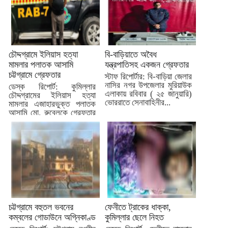
চৌদ্দগ্রামে ইলিয়াস হত্যা
বি-বাড়িয়াতে অবৈধ
মামলার পলাতক আসামি
যন্ত্রপাতিসহ একজন গ্রেফতার
চট্টগ্রামে গ্রেফতার
স্টাফ রিপোর্টার: বি-বাড়িয়া জেলার
নাসির নগর উপজেলার মুরিয়াউক
ডেস্ক রিপোর্ট: কুমিল্লার
এলাকায় রবিবার ( ২৫ জানুয়ারি)
চৌদ্দগ্রামের ইলিয়াস হত্যা
ভোররাতে সেনাবাহিনীর...
মামলার এজাহারভুক্ত পলাতক
আসামি মো. রুবেলকে গ্রেফতার
করেছে র‌্যাব।...
চট্টগ্রামে বহুতল ভবনের
ফেনীতে ট্রাকের ধাক্কা,
কম্বলের গোডাউনে অগ্নিকাণ্ড
কুমিল্লার ছেলে নিহত