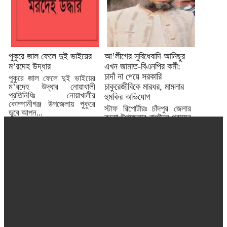
পুকুরে জাল ফেলে দুই ভাইয়ের
আ’লীগের সুবিধেবাদি আনিছুর
ম’রদেহ উদ্ধার
এখন জামাত-বিএনপির কর্মী:
চাদাঁ না পেয়ে সরকারি
পুকুরে জাল ফেলে দুই ভাইয়ের
চাকুরেজীবিকে মারধর, মামলার
ম’রদেহ উদ্ধার নোয়াখালী
প্রতিনিধিঃ নোয়াখালীর
হুমকির অভিযোগ
কোম্পানীগঞ্জ উপজেলায় পুকুরে
স্টাফ রিপোর্টারঃ চাঁদপুর জেলার
ডুবে আপন...
কুচুয়া উপজেলার রাগদৈল গ্রামের
আনিছুর রহমান আখন্দ বিগত
স্বৈরাচার আওয়ামীলীগের
আমলে...