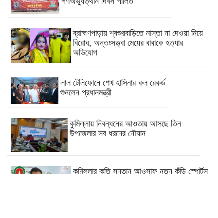
গণঅভ্যুত্থান দিবস পালিত
ব্রাহ্মণপাড়ায় শ্বশুরবাড়িতে নাস্তা না দেওয়া নিয়ে
বিরোধ, অন্তঃসত্ত্বা মেয়ের বাবাকে হত্যার
অভিযোগ
লাল টেলিফোনে শেখ হাসিনার কল রেকর্ড
শুনলেন প্রধানমন্ত্রী
কুমিল্লায় নিবন্ধনের আওতায় আসছে তিন
উপজেলার সব ধরনের নৌযান
কুমিল্লার কৃতি সন্তান আওসাফ নতুন কুঁড়ি স্পোর্টস
এ জাতীয় দাবায় চ্যাম্পিয়ন