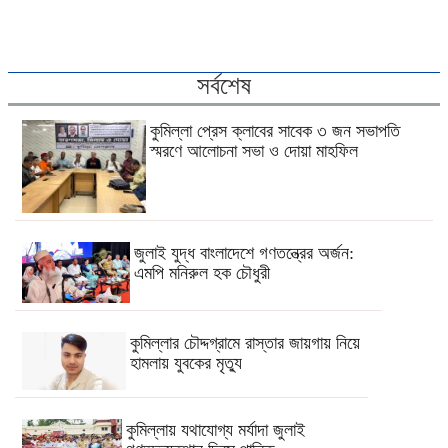
সর্বশেষ
কুমিল্লা প্রেস ক্লাবের সাবেক ৩ জন সভাপতি
স্মরণে আলোচনা সভা ও দোয়া মাহফিল
জুলাই যুদ্ধ বাংলাদেশে গণতন্ত্রের অর্জন:
এমপি মনিরুল হক চৌধুরী
কুমিল্লার চৌদ্দগ্রামে রাস্তার জায়গায় নিয়ে
হামলায় যুবকের মৃত্যু
কুমিল্লায় যথাযোগ্য মর্যাদা জুলাই