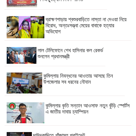
ব্রাহ্মণপাড়ায় শ্বশুরবাড়িতে নাস্তা না দেওয়া নিয়ে
বিরোধ, অন্তঃসত্ত্বা মেয়ের বাবাকে হত্যার
অভিযোগ
লাল টেলিফোনে শেখ হাসিনার কল রেকর্ড
শুনলেন প্রধানমন্ত্রী
কুমিল্লায় নিবন্ধনের আওতায় আসছে তিন
উপজেলার সব ধরনের নৌযান
কুমিল্লার কৃতি সন্তান আওসাফ নতুন কুঁড়ি স্পোর্টস
এ জাতীয় দাবায় চ্যাম্পিয়ন
দাউদকান্দিতে গাঁজাসহ প্রাইভেট