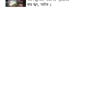
কার জব্দ, আটক ১
কুমিল্লার ৫টি হাসপাতাল-ডায়াগনস্টিক
সাময়িকভাবে বন্ধের নির্দেশ
কুমিল্লার মোট ডেঙ্গু রোগীর ৩৩ শতাংশই
দাউদকান্দি উপজেলার
কুমিল্লায় পিকআপ চালক হত্যার ঘটনায়
গ্রেপ্তার দ্বিতীয় স্ত্রী
পরীক্ষা নয়, ফলাফলের ভিত্তিতেই
একাদশ শ্রেণিতে ভর্তি
কুমিল্লা বরুড়ায় বিশেষ অভিযানে ১৭
বস্তা ফেনসিডিল জব্দ