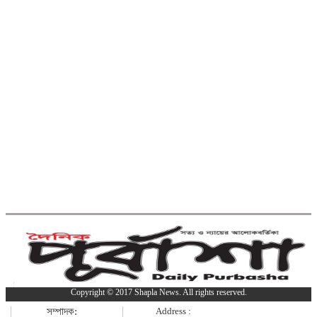
কুমিল্লায় হত্যা ও ডাকাতি মামলার যাবজ্জীবন
সাজাপ্রাপ্ত পলাতক আসামি ফেনীতে গ্রেপ্তার
কুমিল্লা-ফেনী সীমান্তে ১ কোটি ১৫ লাখ
টাকার ভারতীয় পণ্য জব্দ
ব্রাহ্মণবাড়িয়ায় মাদকাসক্ত দুই
ছেলেকে পুলিশে দিলেন মা
দাউদকান্দিতে ইটবোঝাই বাল্কহেডের ওপর
ভেঙে পড়ল বেইলি সেতু
গত ২৪ ঘণ্টায় হাম উপসর্গে প্রাণ
Copyright © 2017 Shapla News. All rights reserved.
গেল আরো ৪ শিশুর
সম্পাদক:
Address :