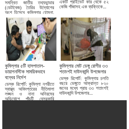
একটি প্রাইভেট কার থেকে ৫২
সমন্বিত জাতীয় তথ্যভান্ডার
কেজি গাঁজাসহ এক ব্যক্তিকে...
(ডেটাবেজ) তৈরির উদ্যোগের
অংশ হিসেবে কুমিল্লার হোমনা,
মেঘনা ও...
কুমিল্লার ৫টি হাসপাতাল-
কুমিল্লার মোট ডেঙ্গু রোগীর ৩৩
ডায়াগনস্টিক সাময়িকভাবে
শতাংশই দাউদকান্দি উপজেলার
বন্ধের নির্দেশ
ডেস্ক রিপোর্ট: কুমিল্লায় চলতি
বছরে ডেঙ্গুতে আক্রান্ত ৮২০
ডেস্ক রিপোর্ট: কুমিল্লা নগরীতে
জনের মধ্যে প্রায় ৩৩ শতাংশই
স্বাস্থ্য অধিদপ্তরের নীতিমালা
দাউদকান্দি উপজেলার...
লঙ্ঘন ও নানা অনিয়মের
অভিযোগে পাঁচটি বেসরকারি
হাসপাতাল...