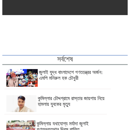
সর্বশেষ
জুলাই যুদ্ধ বাংলাদেশে গণতন্ত্রের অর্জন:
এমপি মনিরুল হক চৌধুরী
কুমিল্লার চৌদ্দগ্রামে রাস্তার জায়গায় নিয়ে
হামলায় যুবকের মৃত্যু
কুমিল্লায় যথাযোগ্য মর্যাদা জুলাই
গণঅভ্যুত্থান দিবস পালিত