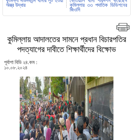
কুমিল্লা দাউদকান্দি থানার লুট হওয়া
কোতয়ালি থানা পরিদর্শন করেছেন
অস্ত্র উদ্ধার
কুমিল্লার ৩৩ পদাতিক ডিভিশনের
জিওসি
কুমিল্লায় আদালতের সামনে প্রধান বিচারপতির
পদত্যাগের দাবীতে শিক্ষার্থীদের বিক্ষোভ
পূর্বাশা বিডি ২৪.কম :
১০.০৮.২০২৪