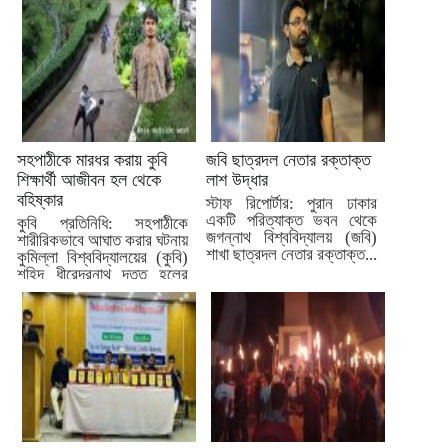
সহপাঠীকে মারধর করায় কুবি
জবি ছাত্রদল নেতার রক্তাক্ত
শিক্ষার্থী আজীবন হল থেকে
লাশ উদ্ধার
বহিষ্কার
স্টাফ রিপোর্টার: পুরান ঢাকার
একটি পরিত্যাক্ত ভবন থেকে
কুবি প্রতিনিধি: সহপাঠীকে
জগন্নাথ বিশ্ববিদ্যালয় (জবি)
শারীরিকভাবে আঘাত করার ঘটনায়
শাখা ছাত্রদল নেতার রক্তাক্ত...
কুমিল্লা বিশ্ববিদ্যালয়ের (কুবি)
শহিদ ধীরেন্দ্রনাথ দত্ত হলের
আবাসিক...