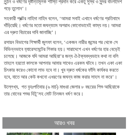
লুন্ঠন ও ধর্ষণের দৃষ্টান্তমূলক শাস্তি প্রদান করে একটু সুস্থ ও সুন্দর বাংলাদেশ
গড়ে তুলোন’।
সহকারী প্রক্টর নাহিদা নাহিদ বলেন, ‘আমরা সবাই এখানে ধর্ষণের প্রতিবাদে
দাঁড়িয়েছি। ধর্ষণের মতো জঘন্যতম অপরাধ কোনোভাবেই কাম্য নয়। আমরা
এর দ্রুত বিচারের দাবি জানাচ্ছি’।
রসায়ন বিভাগের শিক্ষার্থী জুলফা বলেন, ‘একজন নারীর জন্মের পর থেকে সে
বিভিন্নভাবে হ্যারেসমেন্টের শিকার হয়। সারাদেশে এখন ধর্ষণের হার বেড়েই
চলেছে। আজকে যদি আমরা আছিয়া’র জন্য ঐঐক্যবদ্ধভাবে কথা না বলি
তাহলে হয়তো কালকে আপনার আমার সাথেও এরকম ঘটবে। তখন একা একা
চিৎকার করেও কোনো লাভ হবে না। খুব দ্রুত ধর্ষকের ফাঁসি কার্যকর করতে
হবে, যাতে আর কেউ কখনো এধরণের জঘন্য কাজ করার সাহস না করে’।
উল্লেখ্য, গত বৃহঃপতিবার (৬ মার্চ) মাগুরা জেলার ৮ বছরের শিশু আছিয়াকে
তার বোনের শশুর হিটু’সহ মোট তিনজন ধর্ষণ করে।
আরও খবর