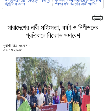
অন্তর-তামিমের নেতৃত্বে লক্ষ্মীপুর
কুমিল্লা বিশ্ববিদ্যালয়ে সেমিস্টারের
স্টুডেন্ট’স ক্লাব
প্রশ্ন ফাঁস করলের কাজী আনিছ
সারাদেশের নারী সহিংসতা, ধর্ষণ ও নিপীড়নের
প্রতিবাদে বিক্ষোভ সমাবেশ
পূর্বাশা বিডি ২৪.কম :
০৯.০৩.২০২৫