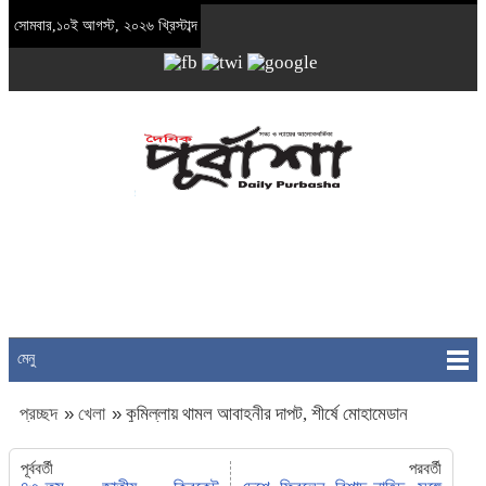
সোমবার,১০ই আগস্ট, ২০২৬ খ্রিস্টাব্দ
মেনু
প্রচ্ছদ
»
খেলা
»
কুমিল্লায় থামল আবাহনীর দাপট, শীর্ষে মোহামেডান
পূর্ববর্তী
পরবর্তী