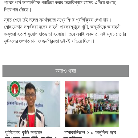
প্রথম পর্বে আবাহনীকে পরাজিত করার আত্মবিশ্বাস তাদের এগিয়ে রাখছে
শিরোপার দৌড়ে।
ম্যাচ শেষে দুই দলের সমর্থকদের মধ্যে মিশ্র প্রতিক্রিয়া দেখা যায়।
মোহামেডান সমর্থকরা দলের সাহসী পারফরম্যান্সে খুশি, অন্যদিকে আবাহনী
ভক্তরা হতাশ সুযোগ হাতছাড়া হওয়ায়। তবে সবাই একমত, এই ম্যাচ দেশের
ফুটবলের গুণগত মান ও জনপ্রিয়তা দুই-ই বাড়িয়ে দিলো।
আরও খবর
কুমিল্লার কৃতি সন্তান
স্পোকার্নিভাল ২.০ অনুষ্ঠিত হবে