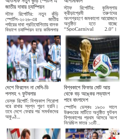
আওসাফ নতুন কুঁড়ি স্পোর্টস এ
আগামীকাল
জাতীয় দাবায় চ্যাম্পিয়ন
স্টাফ রিপোর্টার: কুমিল্লায়
ক্রীড়াপ্রেমী তরুণদের
স্টাফ রিপোর্টার: নতুন কুঁড়ি
অংশগ্রহণে জমকালো আয়োজনে
স্পোর্টস-২০২৬-এর জাতীয়
অনুষ্ঠিত হতে যাচ্ছে
পর্যায়ের দাবা প্রতিযোগিতায় বালক
“SpoCarnival 2.0″।
বিভাগে চ্যাম্পিয়ন হয়ে কুমিল্লার
আগামীকাল মঙ্গলবার...
জন্য...
দেশে ফিরলেন না মেসি-ডি
বিশ্বকাপে ফিফার মোট আয়
পলসহ ৭ ফুটবলার
থেকে বড় অঙ্কের লভ্যাংশ
পাবে বাংলাদেশ
ডেস্ক রিপোর্ট: বিশ্বকাপ শিরোপা
ধরে রাখার স্বপ্ন পূরণ হয়নি।
স্পোর্টস ডেস্কঃ ১৯৩০ সালে
তবে দেশে ফেরার পর সমর্থকদের
উরুগুয়ের মাটিতে অনুষ্ঠিত ফুটবল
অকুণ্ঠ...
বিশ্বকাপের প্রথম আসরে অংশ
নিয়েছিল মাত্র ১৩টি...