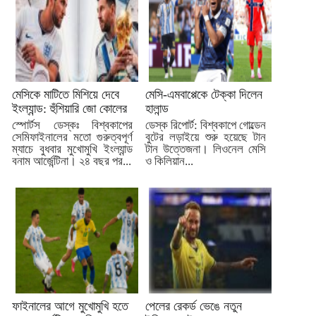
মেসিকে মাটিতে মিশিয়ে দেবে
মেসি-এমবাপ্পেকে টেক্কা দিলেন
ইংল্যান্ড: হুঁশিয়ারি জো কোলের
হালান্ড
স্পোর্টস ডেস্কঃ বিশ্বকাপের
ডেস্ক রিপোর্ট: বিশ্বকাপে গোল্ডেন
সেমিফাইনালের মতো গুরুত্বপূর্ণ
বুটের লড়াইয়ে শুরু হয়েছে টান
ম্যাচে বুধবার মুখোমুখি ইংল্যান্ড
টান উত্তেজনা। লিওনেল মেসি
বনাম আর্জেন্টিনা। ২৪ বছর পর...
ও কিলিয়ান...
ফাইনালের আগে মুখোমুখি হতে
পেলের রেকর্ড ভেঙে নতুন