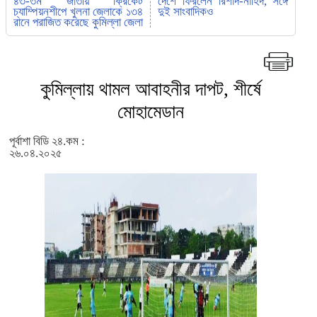
৪৩-তম জাতীয় ক্রিকেট
দেশে ফিরলেন রিশাদ-নাহিদ, সঙ্গে
চ্যাম্পিয়নশীপে খুলনা জেলাকে ১৩৪
দুই সাংবাদিকও
রানে পরাজিত করেছে কুমিল্লা জেলা
কুমিল্লায় থামল আবাহনীর দাপট, শীর্ষে
মোহামেডান
পূর্বাশা বিডি ২৪.কম :
২৬.০৪.২০২৫