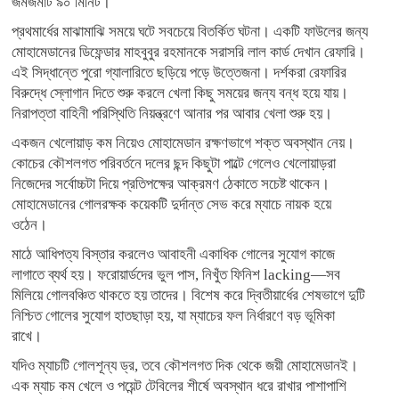
জমজমাট ৯০ মিনিট।
প্রথমার্ধের মাঝামাঝি সময়ে ঘটে সবচেয়ে বিতর্কিত ঘটনা। একটি ফাউলের জন্য
মোহামেডানের ডিফেন্ডার মাহবুবুর রহমানকে সরাসরি লাল কার্ড দেখান রেফারি।
এই সিদ্ধান্তে পুরো গ্যালারিতে ছড়িয়ে পড়ে উত্তেজনা। দর্শকরা রেফারির
বিরুদ্ধে স্লোগান দিতে শুরু করলে খেলা কিছু সময়ের জন্য বন্ধ হয়ে যায়।
নিরাপত্তা বাহিনী পরিস্থিতি নিয়ন্ত্রণে আনার পর আবার খেলা শুরু হয়।
একজন খেলোয়াড় কম নিয়েও মোহামেডান রক্ষণভাগে শক্ত অবস্থান নেয়।
কোচের কৌশলগত পরিবর্তনে দলের ছন্দ কিছুটা পাল্টে গেলেও খেলোয়াড়রা
নিজেদের সর্বোচ্চটা দিয়ে প্রতিপক্ষের আক্রমণ ঠেকাতে সচেষ্ট থাকেন।
মোহামেডানের গোলরক্ষক কয়েকটি দুর্দান্ত সেভ করে ম্যাচে নায়ক হয়ে
ওঠেন।
মাঠে আধিপত্য বিস্তার করলেও আবাহনী একাধিক গোলের সুযোগ কাজে
লাগাতে ব্যর্থ হয়। ফরোয়ার্ডদের ভুল পাস, নিখুঁত ফিনিশ lacking—সব
মিলিয়ে গোলবঞ্চিত থাকতে হয় তাদের। বিশেষ করে দ্বিতীয়ার্ধের শেষভাগে দুটি
নিশ্চিত গোলের সুযোগ হাতছাড়া হয়, যা ম্যাচের ফল নির্ধারণে বড় ভূমিকা
রাখে।
যদিও ম্যাচটি গোলশূন্য ড্র, তবে কৌশলগত দিক থেকে জয়ী মোহামেডানই।
এক ম্যাচ কম খেলে ও পয়েন্ট টেবিলের শীর্ষে অবস্থান ধরে রাখার পাশাপাশি