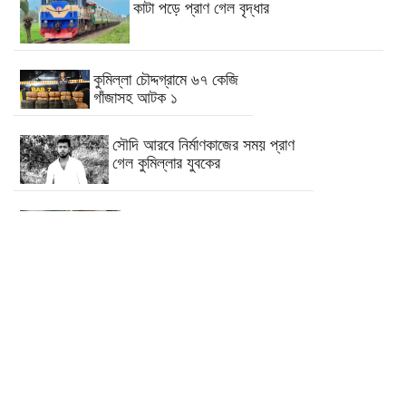
কাটা পড়ে প্রাণ গেল বৃদ্ধার
কুমিল্লা চৌদ্দগ্রামে ৬৭ কেজি
গাঁজাসহ আটক ১
সৌদি আরবে নির্মাণকাজের সময় প্রাণ
গেল কুমিল্লার যুবকের
ব্রাহ্মণবাড়িয়ায় ভাড়া বাসা থেকে ষষ্ঠ শ্রেণির
শিক্ষার্থীর মরদেহ উদ্ধার
ঢাকা-চট্টগ্রাম মহাসড়কের কুমিল্লা
অংশে ২০ কি.মি. যানজট
তনু হত্যা মামলায় ফের গ্রেফতার সাবেক
সেনাসদস্য হাফিজুর