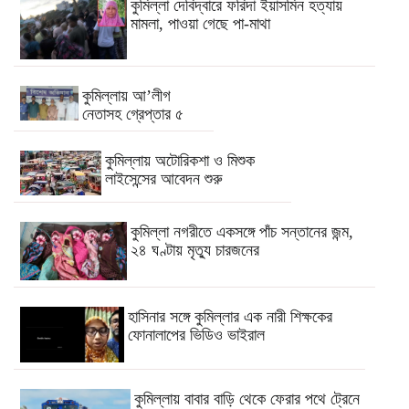
কুমিল্লা দেবিদ্বারে ফরিদা ইয়াসমিন হত্যায়
মামলা, পাওয়া গেছে পা-মাথা
কুমিল্লায় আ’লীগ
নেতাসহ গ্রেপ্তার ৫
কুমিল্লায় অটোরিকশা ও মিশুক
লাইসেন্সের আবেদন শুরু
কুমিল্লা নগরীতে একসঙ্গে পাঁচ সন্তানের জন্ম,
২৪ ঘণ্টায় মৃত্যু চারজনের
হাসিনার সঙ্গে কুমিল্লার এক নারী শিক্ষকের
ফোনালাপের ভিডিও ভাইরাল
কুমিল্লায় বাবার বাড়ি থেকে ফেরার পথে ট্রেনে