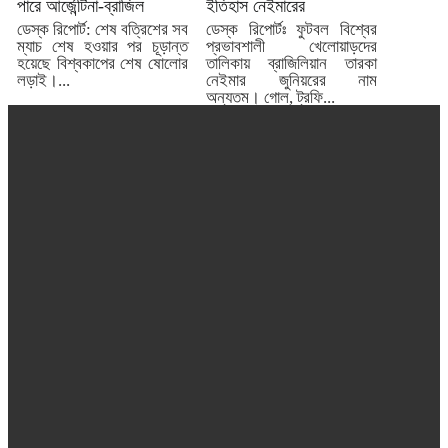
পারে আর্জেন্টিনা-ব্রাজিল
ইতিহাস নেইমারের
ডেস্ক রিপোর্ট: শেষ বত্রিশের সব
ডেস্ক রিপোর্টঃ ফুটবল বিশ্বের
ম্যাচ শেষ হওয়ার পর চূড়ান্ত
প্রভাবশালী খেলোয়াড়দের
হয়েছে বিশ্বকাপের শেষ ষোলোর
তালিকায় ব্রাজিলিয়ান তারকা
লড়াই।...
নেইমার জুনিয়রের নাম
অন্যতম। গোল, ট্রফি...