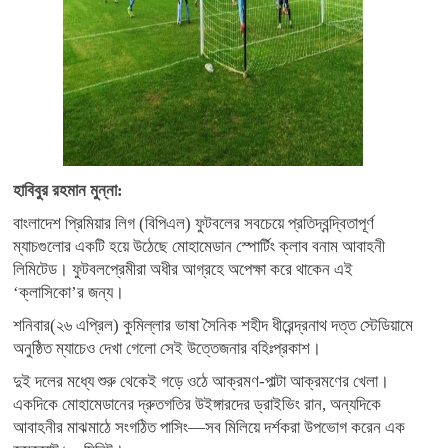
হাবিবুর রহমান মুন্না:
বাংলাদেশ প্রিমিয়ার লিগ (বিপিএল) ফুটবলের সবচেয়ে প্রতিদ্বন্দ্বিতাপূর্ণ
ম্যাচগুলোর একটি হয়ে উঠেছে মোহামেডান স্পোর্টিং ক্লাব বনাম আবাহনী
লিমিটেড। ফুটবলপ্রেমীরা অধীর আগ্রহে অপেক্ষা করে থাকেন এই
‘ক্লাসিকো’র জন্য।
শনিবার(২৬ এপ্রিল) কুমিল্লার ভাষা সৈনিক শহীদ ধীরেন্দ্রনাথ দত্ত স্টেডিয়ামে
অনুষ্ঠিত ম্যাচেও দেখা গেলো সেই উত্তেজনার বহিঃপ্রকাশ।
দুই দলের মধ্যে শুরু থেকেই গড়ে ওঠে আক্রমণ-পাল্টা আক্রমণের খেলা।
একদিকে মোহামেডানের দ্রুতগতির উইঙ্গারদের ড্রাইভিং রান, অন্যদিকে
আবাহনীর মাঝমাঠে সংগঠিত পাসিং—সব মিলিয়ে দর্শকরা উপভোগ করেন এক