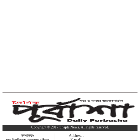
একাদশ শ্রেণিতে ভর্তি
কুমিল্লা বরুড়ায় বিশেষ অভিযানে ১৭
বস্তা ফেনসিডিল জব্দ
কুমিল্লায় হত্যা ও ডাকাতি মামলার যাবজ্জীবন
সাজাপ্রাপ্ত পলাতক আসামি ফেনীতে গ্রেপ্তার
কুমিল্লা-ফেনী সীমান্তে ১ কোটি ১৫ লাখ
টাকার ভারতীয় পণ্য জব্দ
ব্রাহ্মণবাড়িয়ায় মাদকাসক্ত দুই
ছেলেকে পুলিশে দিলেন মা
Copyright © 2017 Shapla News. All rights reserved.
দাউদকান্দিতে ইটবোঝাই বাল্কহেডের ওপর
সম্পাদক:
Address :
E-mail: