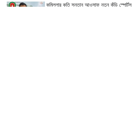
কুমিল্লার কৃতি সন্তান আওসাফ নতুন কুঁড়ি স্পোর্টস
এ জাতীয় দাবায় চ্যাম্পিয়ন
দাউদকান্দিতে গাঁজাসহ প্রাইভেট
কার জব্দ, আটক ১
কুমিল্লার ৫টি হাসপাতাল-ডায়াগনস্টিক
সাময়িকভাবে বন্ধের নির্দেশ
কুমিল্লার মোট ডেঙ্গু রোগীর ৩৩ শতাংশই
দাউদকান্দি উপজেলার
কুমিল্লায় পিকআপ চালক হত্যার ঘটনায়
গ্রেপ্তার দ্বিতীয় স্ত্রী
পরীক্ষা নয়, ফলাফলের ভিত্তিতেই