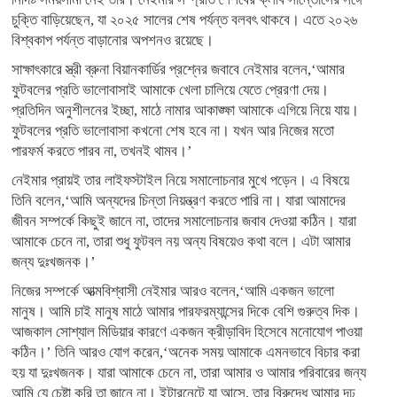
চুক্তি বাড়িয়েছেন, যা ২০২৫ সালের শেষ পর্যন্ত বলবৎ থাকবে। এতে ২০২৬
বিশ্বকাপ পর্যন্ত বাড়ানোর অপশনও রয়েছে।
সাক্ষাৎকারে স্ত্রী ব্রুনা বিয়ানকার্ডির প্রশ্নের জবাবে নেইমার বলেন,‘আমার
ফুটবলের প্রতি ভালোবাসাই আমাকে খেলা চালিয়ে যেতে প্রেরণা দেয়।
প্রতিদিন অনুশীলনের ইচ্ছা, মাঠে নামার আকাঙ্ক্ষা আমাকে এগিয়ে নিয়ে যায়।
ফুটবলের প্রতি ভালোবাসা কখনো শেষ হবে না। যখন আর নিজের মতো
পারফর্ম করতে পারব না, তখনই থামব।’
নেইমার প্রায়ই তার লাইফস্টাইল নিয়ে সমালোচনার মুখে পড়েন। এ বিষয়ে
তিনি বলেন,‘আমি অন্যদের চিন্তা নিয়ন্ত্রণ করতে পারি না। যারা আমাদের
জীবন সম্পর্কে কিছুই জানে না, তাদের সমালোচনার জবাব দেওয়া কঠিন। যারা
আমাকে চেনে না, তারা শুধু ফুটবল নয় অন্য বিষয়েও কথা বলে। এটা আমার
জন্য দুঃখজনক।’
নিজের সম্পর্কে আত্মবিশ্বাসী নেইমার আরও বলেন,‘আমি একজন ভালো
মানুষ। আমি চাই মানুষ মাঠে আমার পারফরম্যান্সের দিকে বেশি গুরুত্ব দিক।
আজকাল সোশ্যাল মিডিয়ার কারণে একজন ক্রীড়াবিদ হিসেবে মনোযোগ পাওয়া
কঠিন।’ তিনি আরও যোগ করেন,‘অনেক সময় আমাকে এমনভাবে বিচার করা
হয় যা দুঃখজনক। যারা আমাকে চেনে না, তারা আমার ও আমার পরিবারের জন্য
আমি যে চেষ্টা করি তা জানে না। ইন্টারনেটে যা আসে, তার বিরুদ্ধে আমার দৃঢ়