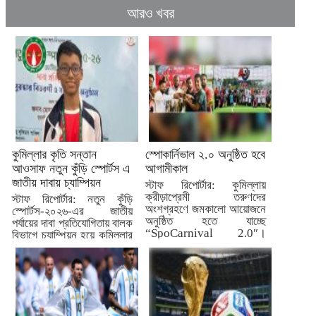
আরও খবর
কুমিল্লার কৃতি সন্তান
স্পোকার্নিভাল ২.০ অনুষ্ঠিত হবে
আওসাফ নতুন কুঁড়ি স্পোর্টস এ
আগামীকাল
জাতীয় দাবায় চ্যাম্পিয়ন
স্টাফ রিপোর্টার: কুমিল্লায়
ক্রীড়াপ্রেমী তরুণদের
স্টাফ রিপোর্টার: নতুন কুঁড়ি
অংশগ্রহণে জমকালো আয়োজনে
স্পোর্টস-২০২৬-এর জাতীয়
অনুষ্ঠিত হতে যাচ্ছে
পর্যায়ের দাবা প্রতিযোগিতায় বালক
“SpoCarnival 2.0″।
বিভাগে চ্যাম্পিয়ন হয়ে কুমিল্লার
আগামীকাল মঙ্গলবার...
জন্য...