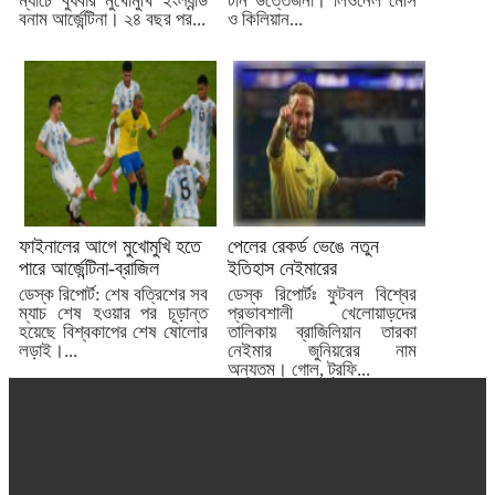
ম্যাচে বুধবার মুখোমুখি ইংল্যান্ড
টান উত্তেজনা। লিওনেল মেসি
বনাম আর্জেন্টিনা। ২৪ বছর পর...
ও কিলিয়ান...
ফাইনালের আগে মুখোমুখি হতে
পেলের রেকর্ড ভেঙে নতুন
পারে আর্জেন্টিনা-ব্রাজিল
ইতিহাস নেইমারের
ডেস্ক রিপোর্ট: শেষ বত্রিশের সব
ডেস্ক রিপোর্টঃ ফুটবল বিশ্বের
ম্যাচ শেষ হওয়ার পর চূড়ান্ত
প্রভাবশালী খেলোয়াড়দের
হয়েছে বিশ্বকাপের শেষ ষোলোর
তালিকায় ব্রাজিলিয়ান তারকা
লড়াই।...
নেইমার জুনিয়রের নাম
অন্যতম। গোল, ট্রফি...