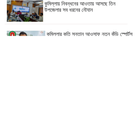
কুমিল্লায় নিবন্ধনের আওতায় আসছে তিন
উপজেলার সব ধরনের নৌযান
কুমিল্লার কৃতি সন্তান আওসাফ নতুন কুঁড়ি স্পোর্টস
এ জাতীয় দাবায় চ্যাম্পিয়ন
দাউদকান্দিতে গাঁজাসহ প্রাইভেট
কার জব্দ, আটক ১
কুমিল্লার ৫টি হাসপাতাল-ডায়াগনস্টিক
সাময়িকভাবে বন্ধের নির্দেশ
কুমিল্লার মোট ডেঙ্গু রোগীর ৩৩ শতাংশই
দাউদকান্দি উপজেলার