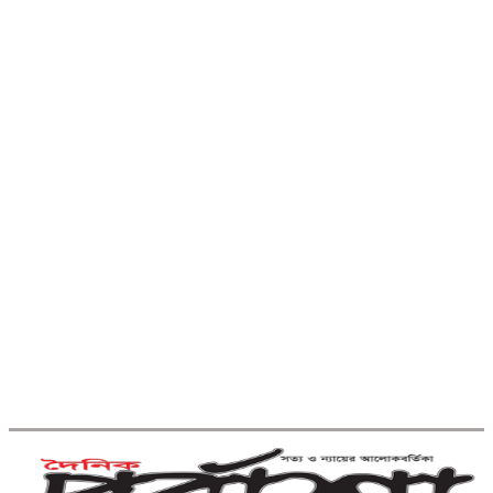
কুমিল্লায় পিকআপ চালক হত্যার ঘটনায়
গ্রেপ্তার দ্বিতীয় স্ত্রী
পরীক্ষা নয়, ফলাফলের ভিত্তিতেই
একাদশ শ্রেণিতে ভর্তি
কুমিল্লা বরুড়ায় বিশেষ অভিযানে ১৭
বস্তা ফেনসিডিল জব্দ
কুমিল্লায় হত্যা ও ডাকাতি মামলার যাবজ্জীবন
সাজাপ্রাপ্ত পলাতক আসামি ফেনীতে গ্রেপ্তার
কুমিল্লা-ফেনী সীমান্তে ১ কোটি ১৫ লাখ
টাকার ভারতীয় পণ্য জব্দ
ব্রাহ্মণবাড়িয়ায় মাদকাসক্ত দুই