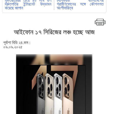
যুক্তরাষ্ট্রের চেয়ে ৪০ লাখ গুণ
ট্যাপম্যাড বাংলাদেশের
দ্রুতগতির ইন্টারনেট উদ্ভাবন
গ্রামীণফোনের সঙ্গে কৌশলগত
করেছে জাপান
অংশীদারিত্ব
আইফোন ১৭ সিরিজের লঞ্চ হচ্ছে আজ
পূর্বাশা বিডি ২৪.কম :
০৯.০৯.২০২৫