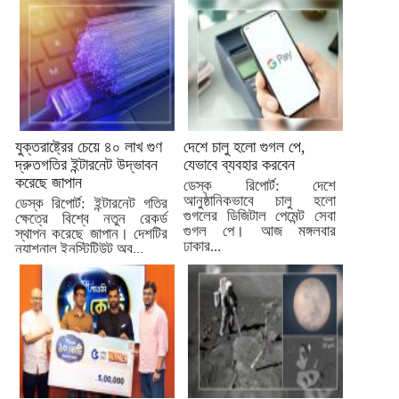
যুক্তরাষ্ট্রের চেয়ে ৪০ লাখ গুণ
দেশে চালু হলো গুগল পে,
দ্রুতগতির ইন্টারনেট উদ্ভাবন
যেভাবে ব্যবহার করবেন
করেছে জাপান
ডেস্ক রিপোর্ট: দেশে
আনুষ্ঠানিকভাবে চালু হলো
ডেস্ক রিপোর্ট: ইন্টারনেট গতির
গুগলের ডিজিটাল পেমেন্ট সেবা
ক্ষেত্রে বিশ্বে নতুন রেকর্ড
গুগল পে। আজ মঙ্গলবার
স্থাপন করেছে জাপান। দেশটির
ঢাকার...
ন্যাশনাল ইনস্টিটিউট অব...