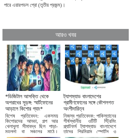
পারে এয়ারপডস প্রো (তৃতীয় প্রজন্ম)।
আরও খবর
*ডিজিটাল আসক্তি থেকে
ট্যাপম্যাড বাংলাদেশের
অপরাধের সুড়ঙ্গ: স্মার্টফোনের
গ্রামীণফোনের সঙ্গে কৌশলগত
আড়ালে কিশোর গ্যাং*
অংশীদারিত্ব
বিশেষ প্রতিবেদন: একসময়
নিজস্ব প্রতিবেদক: পাকিস্তানের
কিশোরদের আড্ডা, গল্প আর
শীর্ষস্থানীয় ওটিটি স্ট্রিমিং
খেলাধুলা সীমাবদ্ধ ছিল পাড়া-
প্ল্যাটফর্ম ট্যাপম্যাড বাংলাদেশে
মহল্লা বা স্কুলের মাঠে।
তাদের প্রিমিয়াম স্পোর্টস ও
যুগের...
বিনোদন কনটেন্ট...