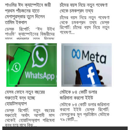
শাওমির ঈদ ক্যাম্পেইনে জয়ী
চাঁদের বয়স নিয়ে নতুন গবেষণা
প্রথম পাঁচজনের হাতে
থেকে চমকপ্রদ তথ্য
মেগাপুরস্কার তুলে দিলেন
চাঁদের বয়স নিয়ে নতুন গবেষণা
তামিম ইকবাল
থেকে চমকপ্রদ তথ্য ডেস্ক
রিপোর্ট: চাঁদের বয়স নিয়ে নতুন
ডেস্ক রিপোর্ট: ‘ঈদ উইথ
গবেষণা...
শাওমি’ ক্যাম্পেইনের বিজয়ীদের
হাতে পুরস্কার তুলে দিয়েছে
দেশের এক নম্বর স্মার্টফোন...
যেসব ফোনে নতুন বছরের
মেটাকে ৮৪ কোটি ডলার
শুরুতেই বন্ধ হচ্ছে
জরিমানা করলো ইইউ
হোয়াটসঅ্যাপ
মেটাকে ৮৪ কোটি ডলার জরিমানা
করলো ইইউ ডেস্ক রিপোর্ট:
ডেস্ক রিপোর্ট: নতুন বছরের
ফেসবুকের মূল প্রতিষ্ঠান মেটাকে
শুরুতেই অর্থাৎ আগামী মাস
৭৯ কোটি...
থেকেই হোয়াটসঅ্যাপ পরিষেবা
বন্ধ হয়ে যাবে কিছু...