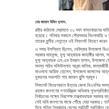
মোঃ জামাল উদ্দিন দুলাল:
রাষ্ট্র কাঠামো মেরামতে ৩১ দফা বাস্তবায়নের দা
হয়েছে। শনিবার সকালে পৌরসভার ভিংলাবাড়ি ও 
তারেক মুন্সীর নেতৃত্বে ওই লিফলেট বিতরণ করেন
এ সময় উপস্থিত ছিলেন, দেবিদ্বার উপজেলা বিএন
সরকার মাহফুজ, যুগ্ম আহ্বায়ক জাহাঙ্গীর আলম, 
যুগ্ম আহ্বায়ক এস.এম ইমরান হাসান, উপজেলা স
সদস্য সচিব সফিউল্লাহ আখন্দ মানিক, মৎস্যজী
মাওলানা আরিফ হোসেন, উপজেলা জাসাসের আহ্ব
যুবদলের সভাপতি শাহ জামান মুন্সি প্রমুখ।
লিফলেট বিতরণকালে উত্তর জেলা বিএনপির সদস্য 
রহমান জনগণের গণতান্ত্রিক অধিকার পুনঃপ্রতিষ্ঠার
নির্বাচনের লক্ষ্যে নিরপেক্ষ তত্ত্বাবধায়ক সরকা
সেই দাবি জনগণের মাঝে পৌঁছে দেয়া দরকার। তাই 
দিয়ে পতিত স্বৈরাচার দেশের প্রতিটি প্রতিষ্ঠান