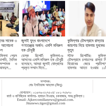
লাবের সাবেক ৩
জুলাই যুদ্ধ বাংলাদেশে
কুমিল্লার চৌদ্দগ্রামে রাস্তার
ে আলোচনা
গণতন্ত্রের অর্জন: এমপি মনিরুল
জায়গায় নিয়ে হামলায় যুবকের
িল
হক চৌধুরী
মৃত্যু
ুমিল্লা প্রেস
ডেস্ক রিপোর্ট: কুমিল্লা-৬
স্টাফ রিপোর্টার: কুমিল্
াপতি, দৈনিক
আসনের এমপি মনিরুল হক চৌধুরী
চৌদ্দগ্রামে চলাচলের রাস্তা ন
সম্পাদক ও
বলেছেন, আমরা জুলাই যোদ্ধাদের
বিরোধের জেরে প্রতিপক্ষ
আবদুল...
প্রকৃত সম্মান দিতে...
হামলার আহত হওয়ার ১১দ
পর...
সম্পাদক:
মোঃ ইমতিয়াজ আহমেদ (জিতু)
যোগাযোগ : ০১৬৭৬-৩২৭৫০৪/ ০৮১-৭৩৯৭০
বার্তা ও বাণিজ্যিক কার্যালয়- হুমায়ন টাওয়ার, চকবাজার, সদর,কুমিল্লা।
Email-
Ajkercomillanews@gmail.com
.
Jitunews.tiger@gmail.com