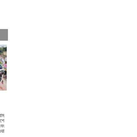
কুমিল্লায় নিবন্ধনের আওতায়
আসছে তিন উপজেলার সব ধরনের
নৌযান
কুমিল্লার কৃতি সন্তান আওসাফ
নতুন কুঁড়ি স্পোর্টস এ জাতীয় দাবায়
চ্যাম্পিয়ন
দাউদকান্দিতে গাঁজাসহ প্রাইভেট
কার জব্দ, আটক ১
কুমিল্লার ৫টি হাসপাতাল-
ডায়াগনস্টিক সাময়িকভাবে বন্ধের
নির্দেশ
কুমিল্লার মোট ডেঙ্গু রোগীর ৩৩
রাম
শতাংশই দাউদকান্দি উপজেলার
শে
বং
ওয়া
কুমিল্লায় পিকআপ চালক হত্যার