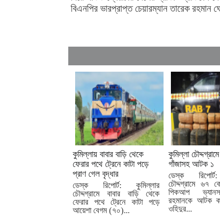
বিএনপির ভারপ্রাপ্ত চেয়ারম্যান তারেক রহমান ঘ
কুমিল্লায় বাবার বাড়ি থেকে
কুমিল্লা চৌদ্দগ্রা
ফেরার পথে ট্রেনে কাটা পড়ে
গাঁজাসহ আটক ১
প্রাণ গেল বৃদ্ধার
ডেস্ক রিপোর্ট:
চৌদ্দগ্রামে ৬৭ কে
ডেস্ক রিপোর্ট: কুমিল্লার
পিকআপ ভ্যান
চৌদ্দগ্রামে বাবার বাড়ি থেকে
রহমানকে আটক কর
ফেরার পথে ট্রেনে কাটা পড়ে
ওহিদুর...
আয়েশা বেগম (৭০)...