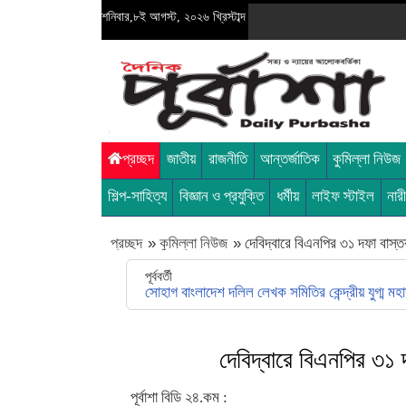
শনিবার,৮ই আগস্ট, ২০২৬ খ্রিস্টাব্দ
প্রচ্ছদ
জাতীয়
রাজনীতি
আন্তর্জাতিক
কুমিল্লা নিউজ
শিল্প-সাহিত্য
বিজ্ঞান ও প্রযুক্তি
ধর্মীয়
লাইফ স্টাইল
নার
প্রচ্ছদ
»
কুমিল্লা নিউজ
»
দেবিদ্বারে বিএনপির ৩১ দফা বাস্ত
পূর্ববর্তী
সোহাগ বাংলাদেশ দলিল লেখক সমিতির কেন্দ্রীয় যুগ্ম মহাস
দেবিদ্বারে বিএনপির ৩১ 
পূর্বাশা বিডি ২৪.কম :