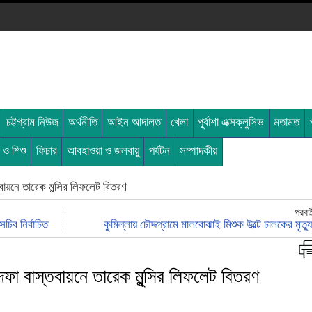
চট্টগ্রাম নিউজ
অর্থনীতি
আইন আদালত
খেলা
পূর্বাশা এক্সক্লুসিভ
মতামত
ী ও শিশু
ফিচার
আবহাওয়া ও জলবায়ু
পর্যটন
সম্পাদকীয়
বায়নে তারেক মুন্সির লিফলেট বিতরণ
পরবর্
চিব নির্বাচিত
কুমিল্লায় চৌদ্দগ্রামে মালবোঝাই মিশুক উল্টে চালকের মৃত্যু
দফা বাস্তবায়নে তারেক মুন্সির লিফলেট বিতরণ