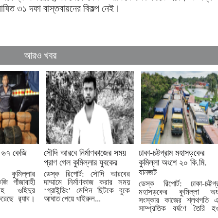
োষিত ৩১ দফা বাস্তবায়নের বিকল্প নেই।
আরও খবর
মে ৬৭ কেজি
সৌদি আরবে নির্মাণকাজের সময়
ঢাকা-চট্টগ্রাম মহাসড়কের
প্রাণ গেল কুমিল্লার যুবকের
কুমিল্লা অংশে ২০ কি.মি.
যানজট
 কুমিল্লার
ডেস্ক রিপোর্ট: সৌদি আরবের
জি গাঁজাবাহী
দাম্মামে নির্মাণকাজ করার সময়
ডেস্ক রিপোর্ট: ঢাকা-চট্টগ্
সহ ওহিদুর
‘গ্রাইন্ডিং’ মেশিন ছিটকে বুকে
মহাসড়কের কুমিল্লা অং
েছে র‍্যাব।
আঘাত পেয়ে খাইরুল...
সংস্কার কাজের শ্লথগতি এ
সাম্প্রতিক বর্ষণে তৈরি হ
খানাখন্দের...