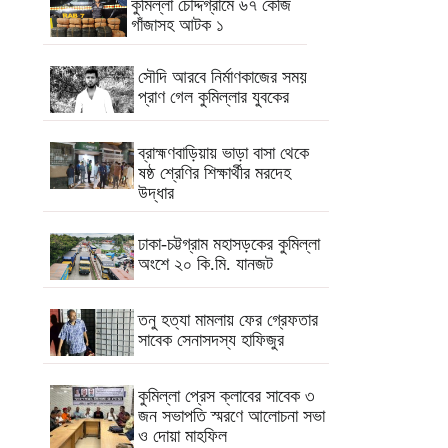
কুমিল্লা চৌদ্দগ্রামে ৬৭ কেজি
গাঁজাসহ আটক ১
সৌদি আরবে নির্মাণকাজের সময়
প্রাণ গেল কুমিল্লার যুবকের
ব্রাহ্মণবাড়িয়ায় ভাড়া বাসা থেকে
ষষ্ঠ শ্রেণির শিক্ষার্থীর মরদেহ
উদ্ধার
ঢাকা-চট্টগ্রাম মহাসড়কের কুমিল্লা
অংশে ২০ কি.মি. যানজট
তনু হত্যা মামলায় ফের গ্রেফতার
সাবেক সেনাসদস্য হাফিজুর
কুমিল্লা প্রেস ক্লাবের সাবেক ৩
জন সভাপতি স্মরণে আলোচনা সভা
ও দোয়া মাহফিল