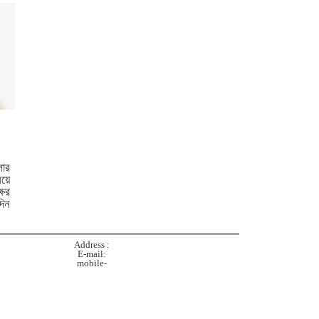
ঘটনায় গ্রেপ্তার দ্বিতীয় স্ত্রী
পরীক্ষা নয়, ফলাফলের ভিত্তিতেই
একাদশ শ্রেণিতে ভর্তি
কুমিল্লা বরুড়ায় বিশেষ অভিযানে
১৭ বস্তা ফেনসিডিল জব্দ
কুমিল্লায় হত্যা ও ডাকাতি মামলার
যাবজ্জীবন সাজাপ্রাপ্ত পলাতক
লার
িয়ে
আসামি ফেনীতে গ্রেপ্তার
ের
িন
কুমিল্লা-ফেনী সীমান্তে ১ কোটি
১৫ লাখ টাকার ভারতীয় পণ্য জব্দ
Address :
E-mail:
mobile-
ব্রাহ্মণবাড়িয়ায় মাদকাসক্ত দুই
ছেলেকে পুলিশে দিলেন মা