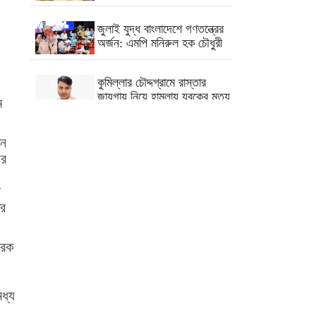
জুলাই যুদ্ধ বাংলাদেশে গণতন্ত্রের
অর্জন: এমপি মনিরুল হক চৌধুরী
কুমিল্লার চৌদ্দগ্রামে রাস্তার
জায়গায় নিয়ে হামলায় যুবকের মৃত্যু
ম
কুমিল্লায় যথাযোগ্য মর্যাদা জুলাই
িন
গণঅভ্যুত্থান দিবস পালিত
য়র
ব্রাহ্মণপাড়ায় শ্বশুরবাড়িতে নাস্তা
জ
না দেওয়া নিয়ে বিরোধ,
ৌর
অন্তঃসত্ত্বা মেয়ের বাবাকে হত্যার
অভিযোগ
রেক
লাল টেলিফোনে শেখ হাসিনার কল
রেকর্ড শুনলেন প্রধানমন্ত্রী
মধ্য