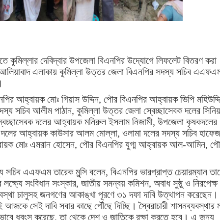
বিতে কুমিল্লার দেবিদ্বার উপজেলা বিএনপির উদ্যোগে লিফলেট বিতরণ করা
আলিয়াবাদ এলাকায় কুমিল্লা উত্তর জেলা বিএনপির সদস্য সচিব এএফএ
।
পির আহ্বায়ক মোঃ গিয়াস উদ্দিন, পৌর বিএনপির আহ্বায়ক ভিপি মহিউদ্দ
সদস্য সচিব আলীম পাঠান, কুমিল্লা উত্তর জেলা স্বেচ্ছাসেবক দলের সিনি
্বেচ্ছাসেবক দলের আহ্বায়ক মনিরুল ইসলাম নিজামী, উপজেলা কৃষকদলের
বী দলের আহ্বায়ক কাউসার আলম মোল্লা, ওলামা দলের সদস্য সচিব হাফে
ায়ক মোঃ এমরান হোসেন, পৌর বিএনপির যুগ্ম আহ্বায়ক আল-আমিন, প
সচিব এএফএম তারেক মুন্সি বলেন, বিএনপির ভারপ্রাপ্ত চেয়ারম্যান তা
 লক্ষ্যে সংবিধান সংস্কার, জাতীয় সমন্বয় কমিশন, অবাধ সুষ্ঠু ও নিরপেক্ষ
র ব্যবস্থা চালুসহ জনগণের আকাঙ্খা পূরণে ৩১ দফা দাবি উত্থাপন করেছেন।
আজকে সেই দাবি সবার কাছে পৌঁছে দিচ্ছি। স্বৈরাচারী শাসনব্যবস্থার 
 যেভাবে ধ্বংস করেছে, তা থেকে দেশ ও জাতিকে রক্ষা করতে হবে। এ জন্য