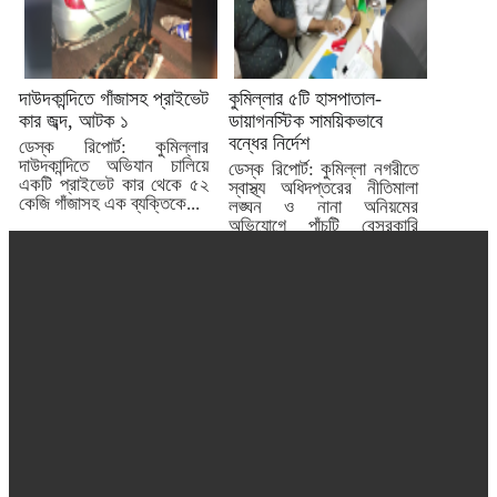
দাউদকান্দিতে গাঁজাসহ প্রাইভেট
কুমিল্লার ৫টি হাসপাতাল-
কার জব্দ, আটক ১
ডায়াগনস্টিক সাময়িকভাবে
বন্ধের নির্দেশ
ডেস্ক রিপোর্ট: কুমিল্লার
দাউদকান্দিতে অভিযান চালিয়ে
ডেস্ক রিপোর্ট: কুমিল্লা নগরীতে
একটি প্রাইভেট কার থেকে ৫২
স্বাস্থ্য অধিদপ্তরের নীতিমালা
কেজি গাঁজাসহ এক ব্যক্তিকে...
লঙ্ঘন ও নানা অনিয়মের
অভিযোগে পাঁচটি বেসরকারি
হাসপাতাল...