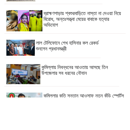
ব্রাহ্মণপাড়ায় শ্বশুরবাড়িতে নাস্তা না দেওয়া নিয়ে
বিরোধ, অন্তঃসত্ত্বা মেয়ের বাবাকে হত্যার
অভিযোগ
লাল টেলিফোনে শেখ হাসিনার কল রেকর্ড
শুনলেন প্রধানমন্ত্রী
কুমিল্লায় নিবন্ধনের আওতায় আসছে তিন
উপজেলার সব ধরনের নৌযান
কুমিল্লার কৃতি সন্তান আওসাফ নতুন কুঁড়ি স্পোর্টস
এ জাতীয় দাবায় চ্যাম্পিয়ন
দাউদকান্দিতে গাঁজাসহ প্রাইভেট