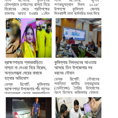
স্টাফ রিপোর্টার: কুমিল্লার
স্টাফ রিপোর্টার: ‘জুলাই
চৌদ্দগ্রামে চলাচলের রাস্তা নিয়ে
গণঅভ্যুত্থান দিবস ২০২৬’
বিরোধের জেরে প্রতিপক্ষের
উপলক্ষে কুমিল্লা জেলায়
হামলার আহত হওয়ার ১১দিন
দিনব্যাপী নানা কর্মসূচির মধ্য দিয়ে
পর...
দিবসটি...
ব্রাহ্মণপাড়ায় শ্বশুরবাড়িতে
কুমিল্লায় নিবন্ধনের আওতায়
নাস্তা না দেওয়া নিয়ে বিরোধ,
আসছে তিন উপজেলার সব
অন্তঃসত্ত্বা মেয়ের বাবাকে
ধরনের নৌযান
হত্যার অভিযোগ
ডেস্ক রিপোর্ট: নৌযানের
সমন্বিত জাতীয় তথ্যভান্ডার
ডেস্ক রিপোর্ট: কুমিল্লার
(ডেটাবেজ) তৈরির উদ্যোগের
ব্রাহ্মণপাড়া উপজেলায় পাঁচ মাসের
অংশ হিসেবে কুমিল্লার হোমনা,
অন্তঃসত্ত্বা মেয়ের শ্বশুরবাড়িতে
মেঘনা ও...
নাস্তা না দেওয়া নিয়ে বিরোধের...