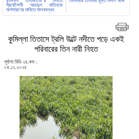
কুমিল্লা এলজিইডি’র নির্বাহী
দেবিদ্বার হানাদার মুক্ত দিবস আজ
প্রকৌশলী আবদুল মতিনকে
অপসারণের দাবিতে মানববন্ধন
কুমিল্লা তিতাসে ট্রলি উল্টে নদীতে পড়ে একই
পরিবারের তিন নারী নিহত
পূর্বাশা বিডি ২৪.কম :
০৪.১২.২০২৫