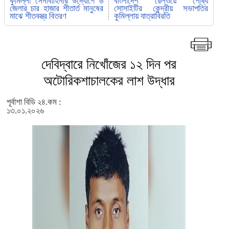
কুমিল্লা সেনাবাহিনীর উদ্যোগে ৬
বাংলাদেশ রেলওয়ে পোষ্য
জেলার চার হাজার শীতার্ত মানুষের
সোসাইটির কেন্দ্রীয় সভাপতির
মাঝে শীতবস্ত্র বিতরণ
কুমিল্লায় যাত্রাবিরতি
দেবিদ্বারে নিখোঁজের ১২ দিন পর
অটোরিকশাচালকের লাশ উদ্ধার
পূর্বাশা বিডি ২৪.কম :
১৩.০১.২০২৬