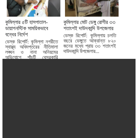
কুমিল্লার ৫টি হাসপাতাল-
কুমিল্লার মোট ডেঙ্গু রোগীর ৩৩
ডায়াগনস্টিক সাময়িকভাবে
শতাংশই দাউদকান্দি উপজেলার
বন্ধের নির্দেশ
ডেস্ক রিপোর্ট: কুমিল্লায় চলতি
বছরে ডেঙ্গুতে আক্রান্ত ৮২০
ডেস্ক রিপোর্ট: কুমিল্লা নগরীতে
জনের মধ্যে প্রায় ৩৩ শতাংশই
স্বাস্থ্য অধিদপ্তরের নীতিমালা
দাউদকান্দি উপজেলার...
লঙ্ঘন ও নানা অনিয়মের
অভিযোগে পাঁচটি বেসরকারি
হাসপাতাল...