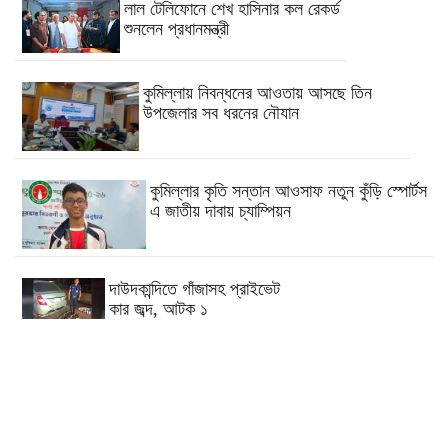
লাল টেলিফোনে শেখ হাসিনার কল রেকর্ড
শুনলেন প্রধানমন্ত্রী
কুমিল্লায় নিবন্ধনের আওতায় আসছে তিন
উপজেলার সব ধরনের নৌযান
কুমিল্লার কৃতি সন্তান আওসাফ নতুন কুঁড়ি স্পোর্টস
এ জাতীয় দাবায় চ্যাম্পিয়ন
দাউদকান্দিতে গাঁজাসহ প্রাইভেট
কার জব্দ, আটক ১
কুমিল্লার ৫টি হাসপাতাল-ডায়াগনস্টিক
সাময়িকভাবে বন্ধের নির্দেশ