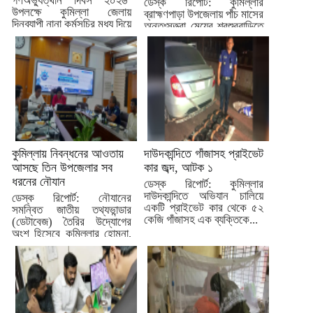
গণঅভ্যুত্থান দিবস ২০২৬’
ডেস্ক রিপোর্ট: কুমিল্লার
উপলক্ষে কুমিল্লা জেলায়
ব্রাহ্মণপাড়া উপজেলায় পাঁচ মাসের
দিনব্যাপী নানা কর্মসূচির মধ্য দিয়ে
অন্তঃসত্ত্বা মেয়ের শ্বশুরবাড়িতে
দিবসটি...
নাস্তা না দেওয়া নিয়ে বিরোধের...
কুমিল্লায় নিবন্ধনের আওতায়
দাউদকান্দিতে গাঁজাসহ প্রাইভেট
আসছে তিন উপজেলার সব
কার জব্দ, আটক ১
ধরনের নৌযান
ডেস্ক রিপোর্ট: কুমিল্লার
দাউদকান্দিতে অভিযান চালিয়ে
ডেস্ক রিপোর্ট: নৌযানের
একটি প্রাইভেট কার থেকে ৫২
সমন্বিত জাতীয় তথ্যভান্ডার
কেজি গাঁজাসহ এক ব্যক্তিকে...
(ডেটাবেজ) তৈরির উদ্যোগের
অংশ হিসেবে কুমিল্লার হোমনা,
মেঘনা ও...