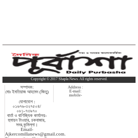
টাকার ভারতীয় পণ্য জব্দ
ব্রাহ্মণবাড়িয়ায় মাদকাসক্ত দুই
ছেলেকে পুলিশে দিলেন মা
দাউদকান্দিতে ইটবোঝাই বাল্কহেডের ওপর
ভেঙে পড়ল বেইলি সেতু
গত ২৪ ঘণ্টায় হাম উপসর্গে প্রাণ
Copyright © 2017 Shapla News. All rights reserved.
গেল আরো ৪ শিশুর
সম্পাদক:
Address :
E-mail:
মোঃ ইমতিয়াজ আহমেদ (জিতু)
mobile-
কুমিল্লায় গাঁজাসহ নারী মাদক
যোগাযোগ :
০১৬৭৬-৩২৭৫০৪/
কারবারি গ্রেপ্তার
০৮১-৭৩৯৭০
বার্তা ও বাণিজ্যিক কার্যালয়-
হুমায়ন টাওয়ার, চকবাজার,
কুমিল্লা ও ব্রাহ্মণবাড়িয়া সীমান্তে ৫১ লাখ
সদর,কুমিল্লা।
Email-
টাকার ভারতীয় পণ্য জব্দ
Ajkercomillanews@gmail.com
.