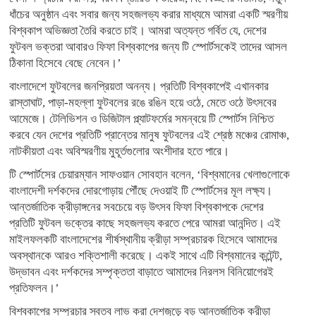
ধাঁচের অনুষ্ঠান এবং সবার জন্য সহজলভ্য করার মাধ্যমে আমরা একটি স্মরণীয়
বিশ্বকাপ অভিজ্ঞতা তৈরি করতে চাই। আমরা অত্যন্ত গর্বিত যে, দেশের
ফুটবল ভক্তরা আবারও ফিফা বিশ্বকাপের জন্য টি স্পোর্টসকেই তাদের আসল
ঠিকানা হিসেবে বেছে নেবেন।’
বাংলাদেশে ফুটবলের জনপ্রিয়তা অনন্য। প্রতিটি বিশ্বকাপেই এখানকার
রাস্তাঘাট, পাড়া-মহল্লা ফুটবলের রঙে রঙিন হয়ে ওঠে, মেতে ওঠে উৎসবের
আমেজে। টেলিভিশন ও ডিজিটাল প্ল্যাটফর্মের সমন্বয়ে টি স্পোর্টস নিশ্চিত
করবে যেন দেশের প্রতিটি প্রান্তের মানুষ ফুটবলের এই শ্রেষ্ঠ মঞ্চের রোমাঞ্চ,
নাটকীয়তা এবং অবিস্মরণীয় মুহূর্তগুলোর অংশীদার হতে পারে।
টি স্পোর্টসের চেয়ারম্যান সাফওয়ান সোবহান বলেন, ‘বিশ্বমানের খেলাগুলোকে
বাংলাদেশী দর্শকদের দোরগোড়ায় পৌঁছে দেওয়াই টি স্পোর্টসের মূল লক্ষ্য।
আন্তর্জাতিক ক্রীড়াঙ্গনের সবচেয়ে বড় উৎসব ফিফা বিশ্বকাপকে দেশের
প্রতিটি ফুটবল ভক্তের কাছে সহজলভ্য করতে পেরে আমরা আনন্দিত। এই
মাইলফলকটি বাংলাদেশের শীর্ষস্থানীয় ক্রীড়া সম্প্রচারক হিসেবে আমাদের
অবস্থানকে আরও শক্তিশালী করেছে। একই সাথে এটি বিশ্বমানের কন্টেন্ট,
উদ্ভাবন এবং দর্শকদের সম্পৃক্ততা বাড়াতে আমাদের নিরলস বিনিয়োগেরই
প্রতিফলন।’
বিশ্বকাপের সম্প্রচার স্বত্ব লাভ করা দেশজুড়ে বড় আন্তর্জাতিক ক্রীড়া