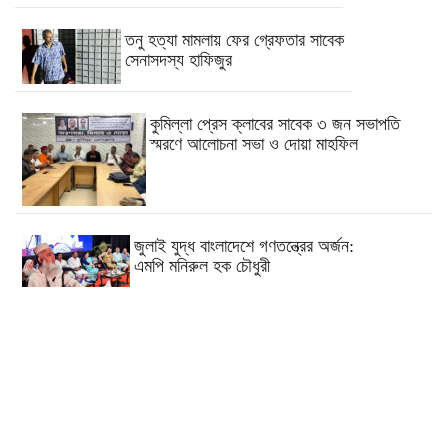
তনু হত্যা মামলায় ফের গ্রেফতার সাবেক
সেনাসদস্য হাফিজুর
কুমিল্লা প্রেস ক্লাবের সাবেক ৩ জন সভাপতি
স্মরণে আলোচনা সভা ও দোয়া মাহফিল
জুলাই যুদ্ধ বাংলাদেশে গণতন্ত্রের অর্জন:
এমপি মনিরুল হক চৌধুরী
কুমিল্লার চৌদ্দগ্রামে রাস্তার জায়গায় নিয়ে
হামলায় যুবকের মৃত্যু
কুমিল্লায় যথাযোগ্য মর্যাদা জুলাই
গণঅভ্যুত্থান দিবস পালিত