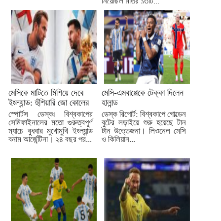
নিয়েছিল মাত্র ১৩টি...
মেসিকে মাটিতে মিশিয়ে দেবে
মেসি-এমবাপ্পেকে টেক্কা দিলেন
ইংল্যান্ড: হুঁশিয়ারি জো কোলের
হালান্ড
স্পোর্টস ডেস্কঃ বিশ্বকাপের
ডেস্ক রিপোর্ট: বিশ্বকাপে গোল্ডেন
সেমিফাইনালের মতো গুরুত্বপূর্ণ
বুটের লড়াইয়ে শুরু হয়েছে টান
ম্যাচে বুধবার মুখোমুখি ইংল্যান্ড
টান উত্তেজনা। লিওনেল মেসি
বনাম আর্জেন্টিনা। ২৪ বছর পর...
ও কিলিয়ান...