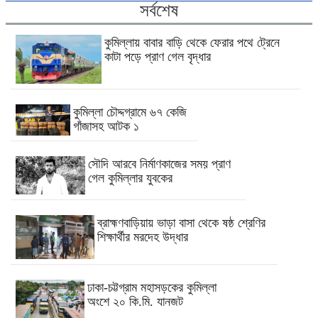
সর্বশেষ
কুমিল্লায় বাবার বাড়ি থেকে ফেরার পথে ট্রেনে
কাটা পড়ে প্রাণ গেল বৃদ্ধার
কুমিল্লা চৌদ্দগ্রামে ৬৭ কেজি
গাঁজাসহ আটক ১
সৌদি আরবে নির্মাণকাজের সময় প্রাণ
গেল কুমিল্লার যুবকের
ব্রাহ্মণবাড়িয়ায় ভাড়া বাসা থেকে ষষ্ঠ শ্রেণির
শিক্ষার্থীর মরদেহ উদ্ধার
ঢাকা-চট্টগ্রাম মহাসড়কের কুমিল্লা
অংশে ২০ কি.মি. যানজট