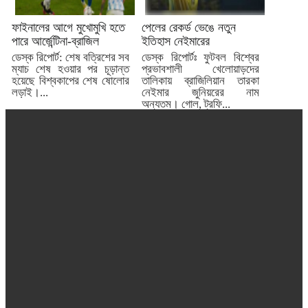
ফাইনালের আগে মুখোমুখি হতে
পেলের রেকর্ড ভেঙে নতুন
পারে আর্জেন্টিনা-ব্রাজিল
ইতিহাস নেইমারের
ডেস্ক রিপোর্ট: শেষ বত্রিশের সব
ডেস্ক রিপোর্টঃ ফুটবল বিশ্বের
ম্যাচ শেষ হওয়ার পর চূড়ান্ত
প্রভাবশালী খেলোয়াড়দের
হয়েছে বিশ্বকাপের শেষ ষোলোর
তালিকায় ব্রাজিলিয়ান তারকা
লড়াই।...
নেইমার জুনিয়রের নাম
অন্যতম। গোল, ট্রফি...