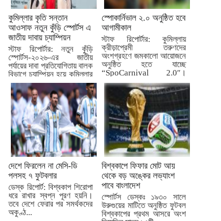
কুমিল্লার কৃতি সন্তান
স্পোকার্নিভাল ২.০ অনুষ্ঠিত হবে
আওসাফ নতুন কুঁড়ি স্পোর্টস এ
আগামীকাল
জাতীয় দাবায় চ্যাম্পিয়ন
স্টাফ রিপোর্টার: কুমিল্লায়
ক্রীড়াপ্রেমী তরুণদের
স্টাফ রিপোর্টার: নতুন কুঁড়ি
অংশগ্রহণে জমকালো আয়োজনে
স্পোর্টস-২০২৬-এর জাতীয়
অনুষ্ঠিত হতে যাচ্ছে
পর্যায়ের দাবা প্রতিযোগিতায় বালক
“SpoCarnival 2.0″।
বিভাগে চ্যাম্পিয়ন হয়ে কুমিল্লার
আগামীকাল মঙ্গলবার...
জন্য...
দেশে ফিরলেন না মেসি-ডি
বিশ্বকাপে ফিফার মোট আয়
পলসহ ৭ ফুটবলার
থেকে বড় অঙ্কের লভ্যাংশ
পাবে বাংলাদেশ
ডেস্ক রিপোর্ট: বিশ্বকাপ শিরোপা
ধরে রাখার স্বপ্ন পূরণ হয়নি।
স্পোর্টস ডেস্কঃ ১৯৩০ সালে
তবে দেশে ফেরার পর সমর্থকদের
উরুগুয়ের মাটিতে অনুষ্ঠিত ফুটবল
অকুণ্ঠ...
বিশ্বকাপের প্রথম আসরে অংশ