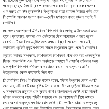
বাংলাদেশের ফুটবলপ্রেমীদের জন্য দীর্ঘ প্রতীক্ষিত সুখবর দিল টি স্পোর্টস।
আসন্ন ২০২৬ ফিফা বিশ্বকাপ বাংলাদেশে সরাসরি সম্প্রচার করবে দেশের
এক নম্বর স্পোর্টস চ্যানেলটি। বিশ্বকাপের মতো মহাযজ্ঞ নিয়মিত পর্দায় এনে
টি স্পোর্টস আবারও প্রমাণ করল—দেশীয় দর্শকদের কাছে ফুটবল মানেই টি
স্পোর্টস।
৪৮ দলের অংশগ্রহণে ঐতিহাসিক বিশ্বকাপ ঘিরে দেশজুড়ে উত্তেজনা এখন
তুঙ্গে। যুক্তরাষ্ট্র, কানাডা এবং মেক্সিকোর যৌথ আয়োজনে এবারই প্রথম
রেকর্ড ৪৮টি দল নিয়ে অনুষ্ঠিত হতে যাচ্ছে সর্ববৃহৎ বিশ্বকাপ। আর এই
মহাযজ্ঞের প্রতিটি মুহূর্ত দর্শকদের সামনে নিখুঁতভাবে তুলে ধরবে টি স্পোর্টস।
ম্যাচের সরাসরি সম্প্রচার, বিশেষজ্ঞদের বিশ্লেষণ থেকে শুরু করে এক্সক্লুসিভ
ফিচার, হাইলাইটস এবং বিশেষ অনুষ্ঠানের মাধ্যমে টি স্পোর্টস দর্শকদের জন্য
এক পূর্ণাঙ্গ বিশ্বকাপ অভিজ্ঞতার আয়োজন করবে। যা ভক্তদের মাঠের
উত্তেজনার একদম কাছাকাছি নিয়ে যাবে।
টি স্পোর্টসের সিইও ইশতিয়াক সাদেক বলেন, ‘ফিফা বিশ্বকাপ কেবল একটি
খেলা নয়, এটি একটি সাংস্কৃতিক উৎসব যা সব সীমানা ছাড়িয়ে বিভিন্ন প্রজন্ম
ও সম্প্রদায়ের মানুষকে এক সুতোয় গাঁথে। বাংলাদেশের কোটি কোটি আবেগী
ফুটবল ভক্তদের কাছে পৃথিবীর সবচেয়ে বড় এই আয়োজনটি নিয়ে আসতে
পেরে আমরা অত্যন্ত সম্মানিত বোধ করছি। টি স্পোর্টসে আমাদের লক্ষ্য শুধু
খেলা সম্প্রচার করা নয়, বরং বিস্তারিত কভারেজ, বিশেষজ্ঞদের মতামত, নতুন