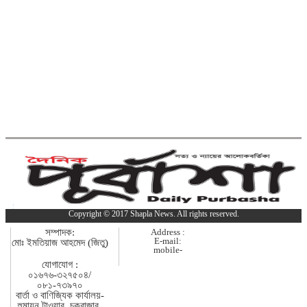
কুমিল্লা-ফেনী সীমান্তে ১ কোটি ১৫ লাখ
টাকার ভারতীয় পণ্য জব্দ
ব্রাহ্মণবাড়িয়ায় মাদকাসক্ত দুই
ছেলেকে পুলিশে দিলেন মা
দাউদকান্দিতে ইটবোঝাই বাল্কহেডের ওপর
ভেঙে পড়ল বেইলি সেতু
গত ২৪ ঘণ্টায় হাম উপসর্গে প্রাণ
Copyright © 2017 Shapla News. All rights reserved.
গেল আরো ৪ শিশুর
সম্পাদক:
Address :
E-mail:
মোঃ ইমতিয়াজ আহমেদ (জিতু)
mobile-
কুমিল্লায় গাঁজাসহ নারী মাদক
যোগাযোগ :
০১৬৭৬-৩২৭৫০৪/
কারবারি গ্রেপ্তার
০৮১-৭৩৯৭০
বার্তা ও বাণিজ্যিক কার্যালয়-
হুমায়ন টাওয়ার, চকবাজার,