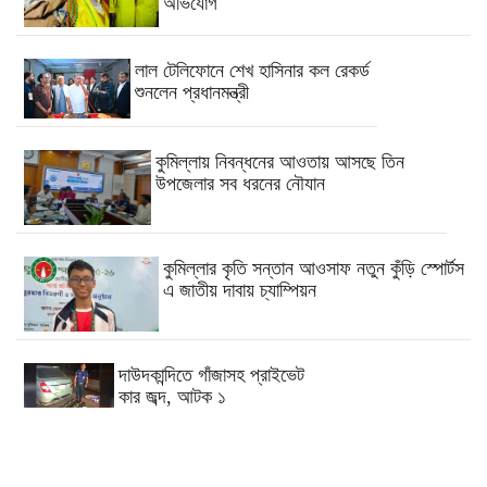
অভিযোগ
লাল টেলিফোনে শেখ হাসিনার কল রেকর্ড
শুনলেন প্রধানমন্ত্রী
কুমিল্লায় নিবন্ধনের আওতায় আসছে তিন
উপজেলার সব ধরনের নৌযান
কুমিল্লার কৃতি সন্তান আওসাফ নতুন কুঁড়ি স্পোর্টস
এ জাতীয় দাবায় চ্যাম্পিয়ন
দাউদকান্দিতে গাঁজাসহ প্রাইভেট
কার জব্দ, আটক ১
কুমিল্লার ৫টি হাসপাতাল-ডায়াগনস্টিক
সাময়িকভাবে বন্ধের নির্দেশ