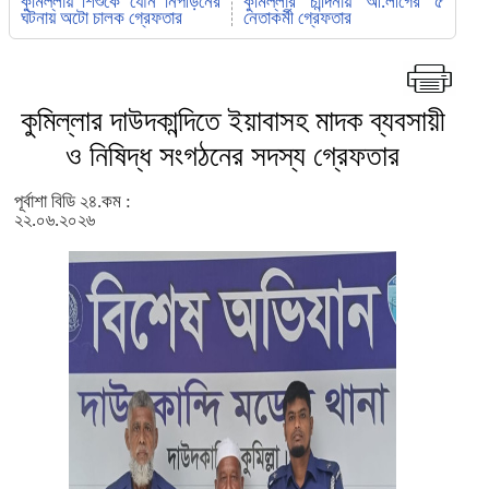
কুমিল্লায় শিশুকে যৌন নিপীড়নের
কুমিল্লার চান্দিনায় আ.লীগের ৫
ঘটনায় অটো চালক গ্রেফতার
নেতাকর্মী গ্রেফতার
কুমিল্লার দাউদকান্দিতে ইয়াবাসহ মাদক ব্যবসায়ী
ও নিষিদ্ধ সংগঠনের সদস্য গ্রেফতার
পূর্বাশা বিডি ২৪.কম :
২২.০৬.২০২৬