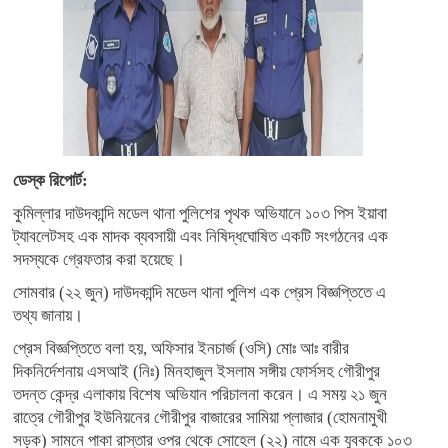
ডেস্ক রিপোর্ট:
কুমিল্লার দাউদকান্দি মডেল থানা পুলিশের পৃথক অভিযানে ১০৩ পিস ইয়াবা
ট্যাবলেটসহ এক মাদক ব্যবসায়ী এবং নিষিদ্ধঘোষিত একটি সংগঠনের এক
সদস্যকে গ্রেফতার করা হয়েছে।
সোমবার (২২ জুন) দাউদকান্দি মডেল থানা পুলিশ এক প্রেস বিজ্ঞপ্তিতে এ
তথ্য জানায়।
প্রেস বিজ্ঞপ্তিতে বলা হয়, অফিসার ইনচার্জ (ওসি) মোঃ আঃ বারীর
দিকনির্দেশনায় এসআই (নিঃ) মিনহাজুল ইসলাম সঙ্গীয় ফোর্সসহ গৌরীপুর
তদন্ত কেন্দ্র এলাকায় বিশেষ অভিযান পরিচালনা করেন। এ সময় ২১ জুন
রাত্রে গৌরীপুর ইউনিয়নের গৌরীপুর বাজারের সামিয়া প্লাজার (হোমনামুখী
সড়ক) সামনে পাকা রাস্তার ওপর থেকে সোহেল (২২) নামে এক যুবককে ১০৩