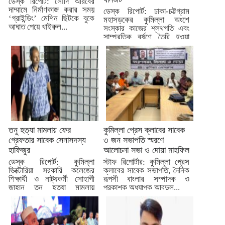
ডেস্ক রিপোর্ট: সৌদি আরবের
দাম্মামে নির্মাণকাজ করার সময়
ডেস্ক রিপোর্ট: ঢাকা-চট্টগ্রাম
‘গ্রাইন্ডিং’ মেশিন ছিটকে বুকে
মহাসড়কের কুমিল্লা অংশে
আঘাত পেয়ে খাইরুল...
সংস্কার কাজের শ্লথগতি এবং
সাম্প্রতিক বর্ষণে তৈরি হওয়া
খানাখন্দের...
তনু হত্যা মামলায় ফের
কুমিল্লা প্রেস ক্লাবের সাবেক
গ্রেফতার সাবেক সেনাসদস্য
৩ জন সভাপতি স্মরণে
হাফিজুর
আলোচনা সভা ও দোয়া মাহফিল
ডেস্ক রিপোর্ট: কুমিল্লা
স্টাফ রিপোর্টার: কুমিল্লা প্রেস
ভিক্টোরিয়া সরকারি কলেজের
ক্লাবের সাবেক সভাপতি, দৈনিক
শিক্ষার্থী ও নাট্যকর্মী সোহাগী
রূপসী বাংলার সম্পাদক ও
জাহান তনু হত্যা মামলায়
প্রকাশক অধ্যাপক আবদুল...
জামিনে...