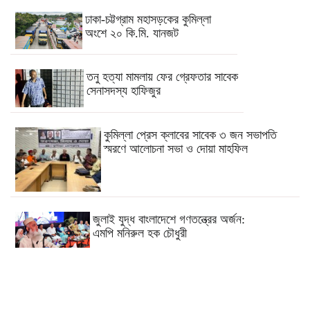
ঢাকা-চট্টগ্রাম মহাসড়কের কুমিল্লা
অংশে ২০ কি.মি. যানজট
তনু হত্যা মামলায় ফের গ্রেফতার সাবেক
সেনাসদস্য হাফিজুর
কুমিল্লা প্রেস ক্লাবের সাবেক ৩ জন সভাপতি
স্মরণে আলোচনা সভা ও দোয়া মাহফিল
জুলাই যুদ্ধ বাংলাদেশে গণতন্ত্রের অর্জন:
এমপি মনিরুল হক চৌধুরী
কুমিল্লার চৌদ্দগ্রামে রাস্তার জায়গায় নিয়ে
হামলায় যুবকের মৃত্যু