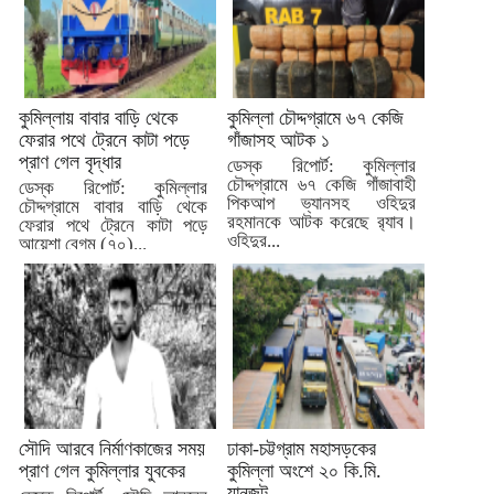
কুমিল্লায় বাবার বাড়ি থেকে
কুমিল্লা চৌদ্দগ্রামে ৬৭ কেজি
ফেরার পথে ট্রেনে কাটা পড়ে
গাঁজাসহ আটক ১
প্রাণ গেল বৃদ্ধার
ডেস্ক রিপোর্ট: কুমিল্লার
চৌদ্দগ্রামে ৬৭ কেজি গাঁজাবাহী
ডেস্ক রিপোর্ট: কুমিল্লার
পিকআপ ভ্যানসহ ওহিদুর
চৌদ্দগ্রামে বাবার বাড়ি থেকে
রহমানকে আটক করেছে র‍্যাব।
ফেরার পথে ট্রেনে কাটা পড়ে
ওহিদুর...
আয়েশা বেগম (৭০)...
সৌদি আরবে নির্মাণকাজের সময়
ঢাকা-চট্টগ্রাম মহাসড়কের
প্রাণ গেল কুমিল্লার যুবকের
কুমিল্লা অংশে ২০ কি.মি.
যানজট