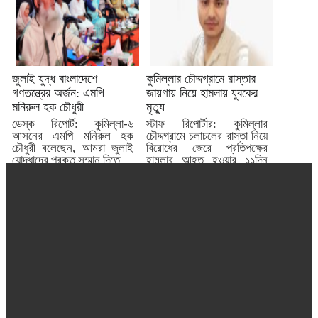
জুলাই যুদ্ধ বাংলাদেশে
কুমিল্লার চৌদ্দগ্রামে রাস্তার
গণতন্ত্রের অর্জন: এমপি
জায়গায় নিয়ে হামলায় যুবকের
মনিরুল হক চৌধুরী
মৃত্যু
ডেস্ক রিপোর্ট: কুমিল্লা-৬
স্টাফ রিপোর্টার: কুমিল্লার
আসনের এমপি মনিরুল হক
চৌদ্দগ্রামে চলাচলের রাস্তা নিয়ে
চৌধুরী বলেছেন, আমরা জুলাই
বিরোধের জেরে প্রতিপক্ষের
যোদ্ধাদের প্রকৃত সম্মান দিতে...
হামলার আহত হওয়ার ১১দিন
পর...