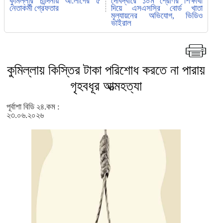
কুমিল্লার চান্দিনায় আ.লীগের ৫
দেবিদ্বারে ১০ম শ্রেণির শিক্ষার্থী
নেতাকর্মী গ্রেফতার
দিয়ে এসএসসির বোর্ড খাতা
মূল্যায়নের অভিযোগ, ভিডিও
ভাইরাল
কুমিল্লায় কিস্তির টাকা পরিশোধ করতে না পারায়
গৃহবধূর আত্মহত্যা
পূর্বাশা বিডি ২৪.কম :
২৩.০৬.২০২৬