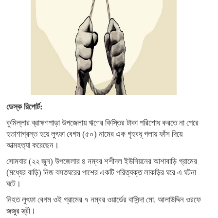
ডেস্ক রিপোর্ট:
কুমিল্লার ব্রাহ্মণপাড়া উপজেলায় ঋণের কিস্তির টাকা পরিশোধ করতে না পেরে
হতাশাগ্রস্ত হয়ে লুৎফা বেগম (৫০) নামের এক গৃহবধূ গলায় ফাঁস দিয়ে
আত্মহত্যা করেছেন।
সোমবার (২২ জুন) উপজেলার ৪ নম্বর শশীদল ইউনিয়নের আশাবাড়ি গ্রামের
(মধ্যের বাড়ি) নিজ বসতঘরের পাশের একটি পরিত্যক্ত লাকড়ির ঘরে এ ঘটনা
ঘটে।
​নিহত লুৎফা বেগম ওই গ্রামের ৭ নম্বর ওয়ার্ডের বাসিন্দা মো. আলাউদ্দিন ওরফে
জজুর স্ত্রী।