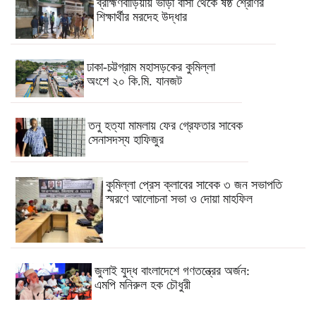
ব্রাহ্মণবাড়িয়ায় ভাড়া বাসা থেকে ষষ্ঠ শ্রেণির
শিক্ষার্থীর মরদেহ উদ্ধার
ঢাকা-চট্টগ্রাম মহাসড়কের কুমিল্লা
অংশে ২০ কি.মি. যানজট
তনু হত্যা মামলায় ফের গ্রেফতার সাবেক
সেনাসদস্য হাফিজুর
কুমিল্লা প্রেস ক্লাবের সাবেক ৩ জন সভাপতি
স্মরণে আলোচনা সভা ও দোয়া মাহফিল
জুলাই যুদ্ধ বাংলাদেশে গণতন্ত্রের অর্জন:
এমপি মনিরুল হক চৌধুরী