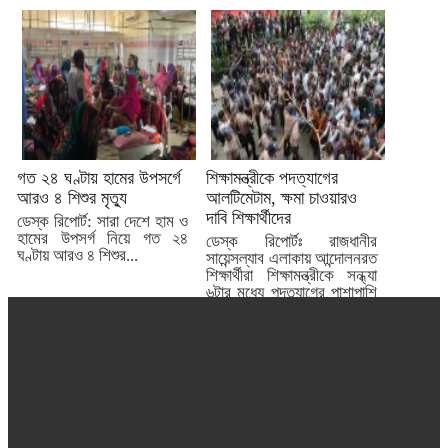
তদন্তে...
গত ২৪ ঘণ্টায় হামের উপসর্গে
শিক্ষামন্ত্রীকে পদত্যাগের
আরও ৪ শিশুর মৃত্যু
আলটিমেটাম, ক্ষমা চাওয়ারও
দাবি শিক্ষার্থীদের
ডেস্ক রিপোর্ট: সারা দেশে হাম ও
হামের উপসর্গ নিয়ে গত ২৪
ডেস্ক রিপোর্টঃ রাজধানীর
ঘণ্টায় আরও ৪ শিশুর...
সায়েন্সল্যাব এলাকায় আন্দোলনরত
শিক্ষার্থীরা শিক্ষামন্ত্রীকে সন্ধ্যা
৬টার মধ্যে পদত্যাগের পাশাপাশি
তার ‘অসংগতিপূর্ণ’...