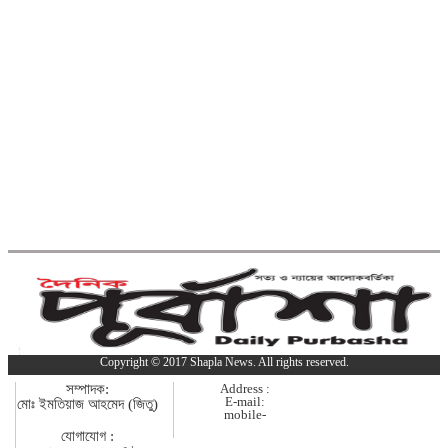
কুমিল্লার কৃতি সন্তান আওসাফ নতুন কুঁড়ি স্পোর্টস
এ জাতীয় দাবায় চ্যাম্পিয়ন
দাউদকান্দিতে গাঁজাসহ প্রাইভেট
কার জব্দ, আটক ১
কুমিল্লার ৫টি হাসপাতাল-ডায়াগনস্টিক
সাময়িকভাবে বন্ধের নির্দেশ
কুমিল্লার মোট ডেঙ্গু রোগীর ৩৩ শতাংশই
দাউদকান্দি উপজেলার
Copyright © 2017 Shapla News. All rights reserved.
কুমিল্লায় পিকআপ চালক হত্যার ঘটনায়
সম্পাদক:
Address :
গ্রেপ্তার দ্বিতীয় স্ত্রী
E-mail:
মোঃ ইমতিয়াজ আহমেদ (জিতু)
mobile-
যোগাযোগ :