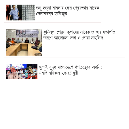
তনু হত্যা মামলায় ফের গ্রেফতার সাবেক
সেনাসদস্য হাফিজুর
কুমিল্লা প্রেস ক্লাবের সাবেক ৩ জন সভাপতি
স্মরণে আলোচনা সভা ও দোয়া মাহফিল
জুলাই যুদ্ধ বাংলাদেশে গণতন্ত্রের অর্জন:
এমপি মনিরুল হক চৌধুরী
কুমিল্লার চৌদ্দগ্রামে রাস্তার জায়গায় নিয়ে
হামলায় যুবকের মৃত্যু
কুমিল্লায় যথাযোগ্য মর্যাদা জুলাই
গণঅভ্যুত্থান দিবস পালিত