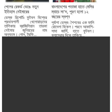
পেলের রেকর্ড ভেঙে নতুন
বাংলাদেশের পতাকা হাতে মেসির
ইতিহাস নেইমারের
ম্যাচে সা’দ, পূরণ হলো ১২
বছরের স্বপ্ন
ডেস্ক রিপোর্টঃ ফুটবল বিশ্বের
প্রভাবশালী খেলোয়াড়দের
পূর্বাশা ডেস্ক: শৈশবের এক ফালি
তালিকায় ব্রাজিলিয়ান তারকা
রোদেলা বিকেল। পরনে আকাশি-
নেইমার জুনিয়রের নাম
সাদা জার্সি, হাতে ফুটবল।
অন্যতম। গোল, ট্রফি...
ক্যামেরার দিকে তাকিয়ে...