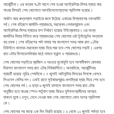
আর্জেন্টিনা। এর কয়েক ঘণ্টা আগে শেষ হওয়া অস্ট্রেলিয়া-মিসর ম্যাচে জয়
পাওয়া মিসরই শেষ ষোলোতে আলবিসেলেস্তেদের প্রতিপক্ষ হয়েছে।
অঘটন আর রুদ্ধশ্বাস লড়াইয়ে জমে উঠেছে এবারের বিশ্বকাপের নকআউট
পর্ব। শেষ বত্রিশে জার্মানি-প্যারাগুয়ে, মরক্কো-নেদারল্যান্ডস এবং
অস্ট্রেলিয়া-মিসর ম্যাচের ফল নির্ধারণ হয়েছে টাইব্রেকারে। এর মধ্যে
জার্মানির বিদায় নিশ্চিত করে প্যারাগুয়ের শেষ ষোলোয় ওঠা টুর্নামেন্টের অন্যতম
বড় চমক। শেষ বত্রিশের পর্দা নামার পর বাংলাদেশ সময় আজ রাত ১১টায়
হিউস্টনে কানাডা-মরক্কো ম্যাচ দিয়ে শুরু হবে শেষ ষোলোর লড়াই। এরপর
রাত ৩টায় ফিলাডেলফিয়ায় মাঠে নামবে ফ্রান্স ও প্যারাগুয়ে।
শেষ ষোলোর লড়াইয়ে ব্রাজিল ও নরওয়ে মুখোমুখি হবে আগামীকাল রোববার
দিবাগত বাংলাদেশ সময় রাত ২টায় নিউজার্সিতে। অন্যদিকে, আর্জেন্টিনার
ম্যাচটি রয়েছে সূচির শেষদিকে। ৭ জুলাই আটলান্টায় মিসরের বিপক্ষে খেলবে
লিওনেল মেসির দল। একই রাতে সুইজারল্যান্ড-কলম্বিয়া ম্যাচ দিয়ে শেষ হবে
শেষ ষোলোর পর্ব। এ ছাড়া ৬ জুলাই ডালাসে বাংলাদেশ সময় রাত ১টায়
অনুষ্ঠিত হতে যাওয়া স্পেন-পর্তুগাল ম্যাচ ঘিরেও ফুটবলপ্রেমীদের আগ্রহ
থাকবে তুঙ্গে। চলুন, দেখে নেওয়া যাক শেষ ষোলোতে কোন দলের প্রতিপক্ষ
কে।
শেষ ষোলোর পর মাঝে এক দিন বিরতি রয়েছে। ৯ থেকে ১২ জুলাই পর্যন্ত হবে