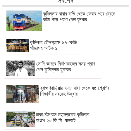
সর্বশেষ
কুমিল্লায় বাবার বাড়ি থেকে ফেরার পথে ট্রেনে
কাটা পড়ে প্রাণ গেল বৃদ্ধার
কুমিল্লা চৌদ্দগ্রামে ৬৭ কেজি
গাঁজাসহ আটক ১
সৌদি আরবে নির্মাণকাজের সময় প্রাণ
গেল কুমিল্লার যুবকের
ব্রাহ্মণবাড়িয়ায় ভাড়া বাসা থেকে ষষ্ঠ শ্রেণির
শিক্ষার্থীর মরদেহ উদ্ধার
ঢাকা-চট্টগ্রাম মহাসড়কের কুমিল্লা
অংশে ২০ কি.মি. যানজট