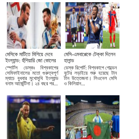
মেসিকে মাটিতে মিশিয়ে দেবে
মেসি-এমবাপ্পেকে টেক্কা দিলেন
ইংল্যান্ড: হুঁশিয়ারি জো কোলের
হালান্ড
স্পোর্টস ডেস্কঃ বিশ্বকাপের
ডেস্ক রিপোর্ট: বিশ্বকাপে গোল্ডেন
সেমিফাইনালের মতো গুরুত্বপূর্ণ
বুটের লড়াইয়ে শুরু হয়েছে টান
ম্যাচে বুধবার মুখোমুখি ইংল্যান্ড
টান উত্তেজনা। লিওনেল মেসি
বনাম আর্জেন্টিনা। ২৪ বছর পর...
ও কিলিয়ান...