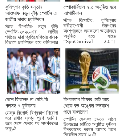
কুমিল্লার কৃতি সন্তান
স্পোকার্নিভাল ২.০ অনুষ্ঠিত হবে
আওসাফ নতুন কুঁড়ি স্পোর্টস এ
আগামীকাল
জাতীয় দাবায় চ্যাম্পিয়ন
স্টাফ রিপোর্টার: কুমিল্লায়
ক্রীড়াপ্রেমী তরুণদের
স্টাফ রিপোর্টার: নতুন কুঁড়ি
অংশগ্রহণে জমকালো আয়োজনে
স্পোর্টস-২০২৬-এর জাতীয়
অনুষ্ঠিত হতে যাচ্ছে
পর্যায়ের দাবা প্রতিযোগিতায় বালক
“SpoCarnival 2.0″।
বিভাগে চ্যাম্পিয়ন হয়ে কুমিল্লার
আগামীকাল মঙ্গলবার...
জন্য...
দেশে ফিরলেন না মেসি-ডি
বিশ্বকাপে ফিফার মোট আয়
পলসহ ৭ ফুটবলার
থেকে বড় অঙ্কের লভ্যাংশ
পাবে বাংলাদেশ
ডেস্ক রিপোর্ট: বিশ্বকাপ শিরোপা
ধরে রাখার স্বপ্ন পূরণ হয়নি।
স্পোর্টস ডেস্কঃ ১৯৩০ সালে
তবে দেশে ফেরার পর সমর্থকদের
উরুগুয়ের মাটিতে অনুষ্ঠিত ফুটবল
অকুণ্ঠ...
বিশ্বকাপের প্রথম আসরে অংশ
নিয়েছিল মাত্র ১৩টি...