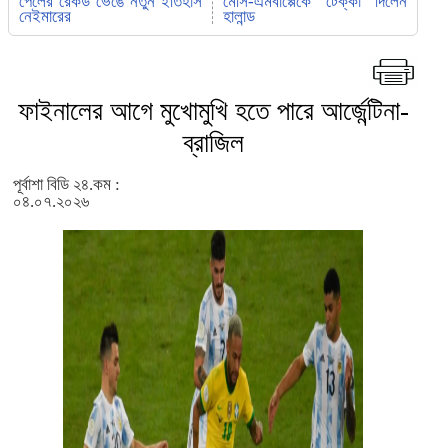
পেলের রেকর্ড ভেঙে নতুন ইতিহাস
মেসি-এমবাপ্পেকে টেক্কা দিলেন
নেইমারের
হালান্ড
ফাইনালের আগে মুখোমুখি হতে পারে আর্জেন্টিনা-
ব্রাজিল
পূর্বাশা বিডি ২৪.কম :
০৪.০৭.২০২৬