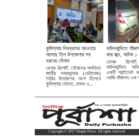
কুমিল্লায় নিবন্ধনের আওতায়
দাউদকান্দিতে গাঁজ
আসছে তিন উপজেলার সব
কার জব্দ, আটক ১
ধরনের নৌযান
ডেস্ক রিপোর্ট
দাউদকান্দিতে অভ
ডেস্ক রিপোর্ট: নৌযানের সমন্বিত
একটি প্রাইভেট 
জাতীয় তথ্যভান্ডার (ডেটাবেজ)
কেজি গাঁজাসহ এক ব্
তৈরির উদ্যোগের অংশ হিসেবে
কুমিল্লার হোমনা, মেঘনা ও...
Copyright © 2017 Shapla News. All rights reserved.