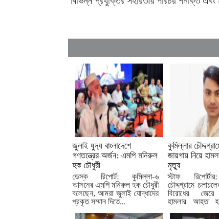
বিভিন্ন প্রযুক্তির সহায়তায় পরিচয় শনাক্ত এবং
জুলাই যুদ্ধ বাংলাদেশে
কুমিল্লার চৌদ্দগ্রা
গণতন্ত্রের অর্জন: এমপি মনিরুল
জায়গায় নিয়ে হামল
হক চৌধুরী
মৃত্যু
ডেস্ক রিপোর্ট: কুমিল্লা-৬
স্টাফ রিপোর্টার
আসনের এমপি মনিরুল হক চৌধুরী
চৌদ্দগ্রামে চলাচলে
বলেছেন, আমরা জুলাই যোদ্ধাদের
বিরোধের জেরে প
প্রকৃত সম্মান দিতে...
হামলার আহত হও
পর...