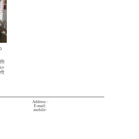
কুমিল্লায় গাঁজাসহ নারী মাদক
কারবারি গ্রেপ্তার
কুমিল্লা ও ব্রাহ্মণবাড়িয়া সীমান্তে
৫১ লাখ টাকার ভারতীয় পণ্য জব্দ
৩৩
লতি
ব্রাহ্মণবাড়িয়ায় লুডু খেলাকে কেন্দ্র
৮২০
করে সংঘর্ষে নিহত ১
ংশই
কুমিল্লায় স্ত্রীর কবর খননের সময়
মিলল ২ যুগ আগে দাফন করা
স্বামীর অক্ষত মরদেহ
Address :
E-mail:
mobile-
আগামী বছর নির্ধারিত সময়ের
মধ্যেই খাল খনন কর্মসূচি সম্পন্ন
হবে: কৃষিমন্ত্রী