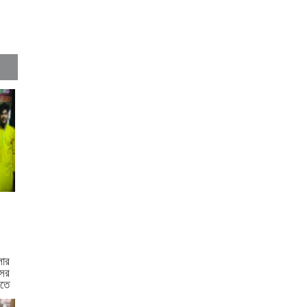
কুমিল্লা বরুড়ায় বিশেষ অভিযানে
১৭ বস্তা ফেনসিডিল জব্দ
কুমিল্লায় হত্যা ও ডাকাতি মামলার
যাবজ্জীবন সাজাপ্রাপ্ত পলাতক
আসামি ফেনীতে গ্রেপ্তার
কুমিল্লা-ফেনী সীমান্তে ১ কোটি
১৫ লাখ টাকার ভারতীয় পণ্য জব্দ
ব্রাহ্মণবাড়িয়ায় মাদকাসক্ত দুই
ছেলেকে পুলিশে দিলেন মা
দাউদকান্দিতে ইটবোঝাই
বাল্কহেডের ওপর ভেঙে পড়ল
বেইলি সেতু
ার
সের
িতে
গত ২৪ ঘণ্টায় হাম উপসর্গে প্রাণ
.
গেল আরো ৪ শিশুর