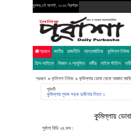
বুধবার,৫ই আগস্ট, ২০২৬ খ্রিস্টাব্দ
প্রচ্ছদ
জাতীয়
রাজনীতি
আন্তর্জাতিক
কুমিল্লা নিউজ
শিল্প-সাহিত্য
বিজ্ঞান ও প্রযুক্তি
ধর্মীয়
লাইফ স্টাইল
নার
প্রচ্ছদ
»
কুমিল্লা নিউজ
»
কুমিল্লায় ডোবা থেকে অজ্ঞাত ব্যক্
পূর্ববর্তী
কুমিল্লায় পৃথক সড়ক দুর্ঘটনায় নিহত ২
কুমিল্লায় ডোব
পূর্বাশা বিডি ২৪.কম :