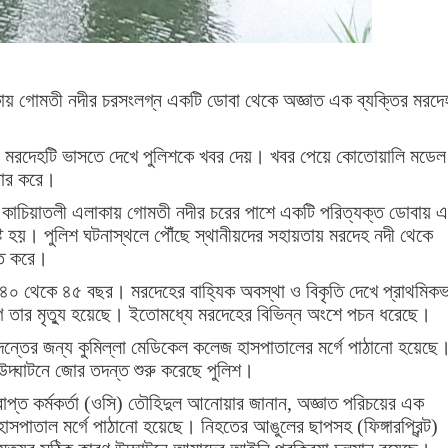
কায় গোমতী নদীর চরসংলগ্ন একটি ডোবা থেকে অজ্ঞাত এক ব্যক্তির মরদে
দারা মরদেহটি ভাসতে দেখে পুলিশকে খবর দেয়। খবর পেয়ে কোতোয়ালি মডেল
্ধার করে।
ের কাচিয়াতলী এলাকায় গোমতী নদীর চরের পাশে একটি পরিত্যক্ত ডোবায় 
ষ্টি হয়। পুলিশ ঘটনাস্থলে পৌঁছে স্থানীয়দের সহায়তায় মরদেহ নদী থেকে
ুত করে।
 ৪০ থেকে ৪৫ বছর। মরদেহের বাহ্যিক অবস্থা ও বিকৃতি দেখে প্রাথমিকভ
ে তার মৃত্যু হয়েছে। ইতোমধ্যে মরদেহের বিভিন্ন অংশে পচন ধরেছে।
াতদন্তের জন্য কুমিল্লা মেডিকেল কলেজ হাসপাতালের মর্গে পাঠানো হয়েছে
 উদ্ঘাটনে জোর তদন্ত শুরু করেছে পুলিশ।
াপ্ত কর্মকর্তা (ওসি) তৌহিদুল আনোয়ার জানান, অজ্ঞাত পরিচয়ের এক
াসপাতাল মর্গে পাঠানো হয়েছে। নিহতের আঙুলের ছাপসহ (ফিঙ্গারপ্রিন্ট)