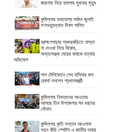
জায়গায় নিয়ে হামলায় যুবকের মৃত্যু
কুমিল্লায় যথাযোগ্য মর্যাদা জুলাই
গণঅভ্যুত্থান দিবস পালিত
ব্রাহ্মণপাড়ায় শ্বশুরবাড়িতে নাস্তা
না দেওয়া নিয়ে বিরোধ,
অন্তঃসত্ত্বা মেয়ের বাবাকে হত্যার
অভিযোগ
লাল টেলিফোনে শেখ হাসিনার কল
রেকর্ড শুনলেন প্রধানমন্ত্রী
কুমিল্লায় নিবন্ধনের আওতায়
আসছে তিন উপজেলার সব ধরনের
নৌযান
কুমিল্লার কৃতি সন্তান আওসাফ
নতুন কুঁড়ি স্পোর্টস এ জাতীয় দাবায়