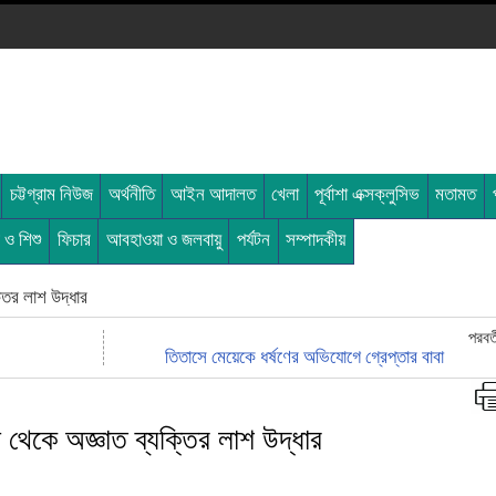
চট্টগ্রাম নিউজ
অর্থনীতি
আইন আদালত
খেলা
পূর্বাশা এক্সক্লুসিভ
মতামত
ী ও শিশু
ফিচার
আবহাওয়া ও জলবায়ু
পর্যটন
সম্পাদকীয়
তির লাশ উদ্ধার
পরবর্
তিতাসে মেয়েকে ধর্ষণের অভিযোগে গ্রেপ্তার বাবা
া থেকে অজ্ঞাত ব্যক্তির লাশ উদ্ধার