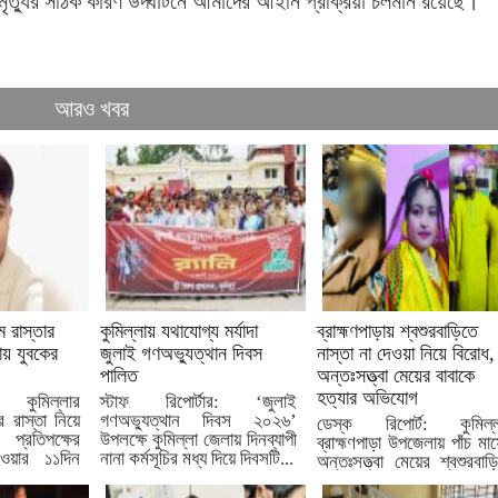
 মৃত্যুর সঠিক কারণ উদ্ঘাটনে আমাদের আইনি প্রক্রিয়া চলমান রয়েছে।
আরও খবর
মে রাস্তার
কুমিল্লায় যথাযোগ্য মর্যাদা
ব্রাহ্মণপাড়ায় শ্বশুরবাড়িতে
ায় যুবকের
জুলাই গণঅভ্যুত্থান দিবস
নাস্তা না দেওয়া নিয়ে বিরোধ,
পালিত
অন্তঃসত্ত্বা মেয়ের বাবাকে
হত্যার অভিযোগ
: কুমিল্লার
স্টাফ রিপোর্টার: ‘জুলাই
র রাস্তা নিয়ে
গণঅভ্যুত্থান দিবস ২০২৬’
ডেস্ক রিপোর্ট: কুমিল্ল
্রতিপক্ষের
উপলক্ষে কুমিল্লা জেলায় দিনব্যাপী
ব্রাহ্মণপাড়া উপজেলায় পাঁচ মা
য়ার ১১দিন
নানা কর্মসূচির মধ্য দিয়ে দিবসটি...
অন্তঃসত্ত্বা মেয়ের শ্বশুরবাড়
নাস্তা না দেওয়া নিয়ে বিরোধের..