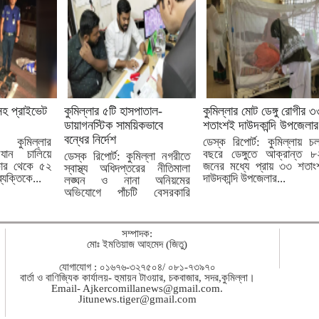
াসহ প্রাইভেট
কুমিল্লার ৫টি হাসপাতাল-
কুমিল্লার মোট ডেঙ্গু রোগীর 
ডায়াগনস্টিক সাময়িকভাবে
শতাংশই দাউদকান্দি উপজেলার
বন্ধের নির্দেশ
: কুমিল্লার
ডেস্ক রিপোর্ট: কুমিল্লায় চ
িযান চালিয়ে
বছরে ডেঙ্গুতে আক্রান্ত 
ডেস্ক রিপোর্ট: কুমিল্লা নগরীতে
কার থেকে ৫২
জনের মধ্যে প্রায় ৩৩ শতা
স্বাস্থ্য অধিদপ্তরের নীতিমালা
যক্তিকে...
দাউদকান্দি উপজেলার...
লঙ্ঘন ও নানা অনিয়মের
অভিযোগে পাঁচটি বেসরকারি
হাসপাতাল...
সম্পাদক:
মোঃ ইমতিয়াজ আহমেদ (জিতু)
যোগাযোগ : ০১৬৭৬-৩২৭৫০৪/ ০৮১-৭৩৯৭০
বার্তা ও বাণিজ্যিক কার্যালয়- হুমায়ন টাওয়ার, চকবাজার, সদর,কুমিল্লা।
Email-
Ajkercomillanews@gmail.com
.
Jitunews.tiger@gmail.com