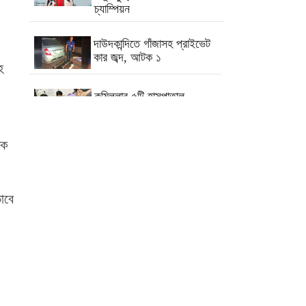
চ্যাম্পিয়ন
দাউদকান্দিতে গাঁজাসহ প্রাইভেট
কার জব্দ, আটক ১
হ
কুমিল্লার ৫টি হাসপাতাল-
ডায়াগনস্টিক সাময়িকভাবে বন্ধের
নির্দেশ
এক
কুমিল্লার মোট ডেঙ্গু রোগীর ৩৩
শতাংশই দাউদকান্দি উপজেলার
াবে
কুমিল্লায় পিকআপ চালক হত্যার
ঘটনায় গ্রেপ্তার দ্বিতীয় স্ত্রী
।
পরীক্ষা নয়, ফলাফলের ভিত্তিতেই
একাদশ শ্রেণিতে ভর্তি