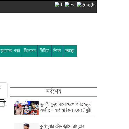
প্রবাসের খবর
বিনোদন
মিডিয়া
শিক্ষা
স্বাস্থ্য
তী
সর্বশেষ
জুলাই যুদ্ধ বাংলাদেশে গণতন্ত্রের
অর্জন: এমপি মনিরুল হক চৌধুরী
কুমিল্লার চৌদ্দগ্রামে রাস্তার