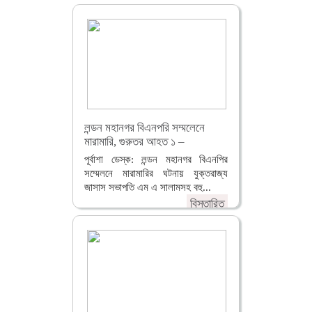
লন্ডন মহানগর বিএনপরি সম্মলেনে
মারামারি, গুরুতর আহত ১ –
পূর্বাশা ডেস্ক: লন্ডন মহানগর বিএনপির
সম্মেলনে মারামারির ঘটনায় যুক্তরাজ্য
জাসাস সভাপতি এম এ সালামসহ বহু...
বিস্তারিত