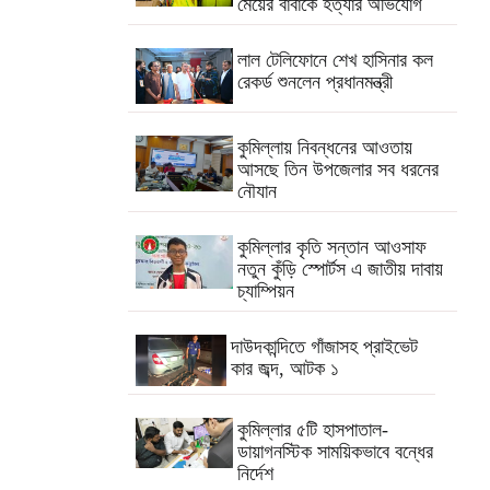
মেয়ের বাবাকে হত্যার অভিযোগ
লাল টেলিফোনে শেখ হাসিনার কল
রেকর্ড শুনলেন প্রধানমন্ত্রী
কুমিল্লায় নিবন্ধনের আওতায়
আসছে তিন উপজেলার সব ধরনের
নৌযান
কুমিল্লার কৃতি সন্তান আওসাফ
নতুন কুঁড়ি স্পোর্টস এ জাতীয় দাবায়
চ্যাম্পিয়ন
দাউদকান্দিতে গাঁজাসহ প্রাইভেট
কার জব্দ, আটক ১
কুমিল্লার ৫টি হাসপাতাল-
ডায়াগনস্টিক সাময়িকভাবে বন্ধের
নির্দেশ