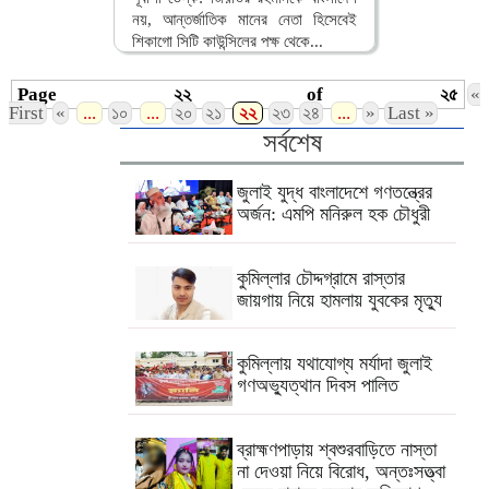
নয়, আন্তর্জাতিক মানের নেতা হিসেবেই
শিকাগো সিটি কাউন্সিলের পক্ষ থেকে...
বিস্তারিত
Page ২২ of ২৫
«
First
«
...
১০
...
২০
২১
২২
২৩
২৪
...
»
Last »
সর্বশেষ
জুলাই যুদ্ধ বাংলাদেশে গণতন্ত্রের
অর্জন: এমপি মনিরুল হক চৌধুরী
কুমিল্লার চৌদ্দগ্রামে রাস্তার
জায়গায় নিয়ে হামলায় যুবকের মৃত্যু
কুমিল্লায় যথাযোগ্য মর্যাদা জুলাই
গণঅভ্যুত্থান দিবস পালিত
ব্রাহ্মণপাড়ায় শ্বশুরবাড়িতে নাস্তা
না দেওয়া নিয়ে বিরোধ, অন্তঃসত্ত্বা