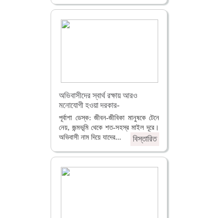
অভিবাসীদের স্বার্থ রক্ষায় আরও
মনোযোগী হওয়া দরকার-
পূর্বাশা ডেস্ক: জীবন-জীবিকা মানুষকে টেনে
নেয়, জন্মভূমি থেকে শত-সহস্র মাইল দূরে।
অভিবাসী নাম দিয়ে যাদের...
বিস্তারিত