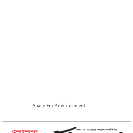
লাখ টাকার ভারতীয় পণ্য জব্দ
ব্রাহ্মণবাড়িয়ায় মাদকাসক্ত দুই
ছেলেকে পুলিশে দিলেন মা
দাউদকান্দিতে ইটবোঝাই বাল্কহেডের
ওপর ভেঙে পড়ল বেইলি সেতু
গত ২৪ ঘণ্টায় হাম উপসর্গে প্রাণ
গেল আরো ৪ শিশুর
কুমিল্লায় গাঁজাসহ নারী মাদক
কারবারি গ্রেপ্তার
Space For Advertisement
কুমিল্লা ও ব্রাহ্মণবাড়িয়া সীমান্তে
৫১ লাখ টাকার ভারতীয় পণ্য জব্দ