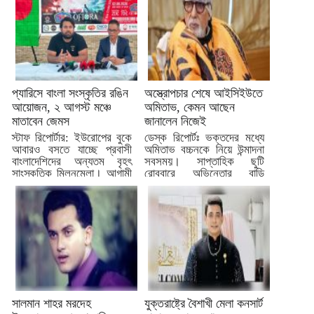
প্যারিসে বাংলা সংস্কৃতির রঙিন
অস্ত্রোপচার শেষে আইসিইউতে
আয়োজন, ২ আগস্ট মঞ্চে
অমিতাভ, কেমন আছেন
মাতাবেন জেমস
জানালেন নিজেই
স্টাফ রিপোর্টার: ইউরোপের বুকে
ডেস্ক রিপোর্টঃ ভক্তদের মধ্যে
আবারও বসতে যাচ্ছে প্রবাসী
অমিতাভ বচ্চনকে নিয়ে উন্মাদনা
বাংলাদেশিদের অন্যতম বৃহৎ
সবসময়। সাপ্তাহিক ছুটি
সাংস্কৃতিক মিলনমেলা। আগামী
রোববারে অভিনেতার বাড়ি
২...
জলসার...
সালমান শাহর মরদেহ
যুক্তরাষ্ট্রে বৈশাখী মেলা কনসার্ট