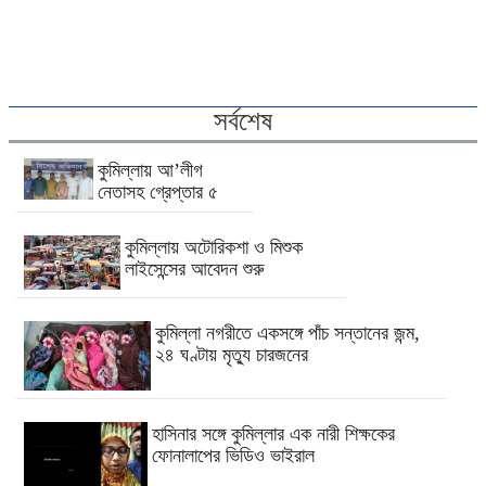
সর্বশেষ
কুমিল্লায় আ’লীগ
নেতাসহ গ্রেপ্তার ৫
কুমিল্লায় অটোরিকশা ও মিশুক
লাইসেন্সের আবেদন শুরু
কুমিল্লা নগরীতে একসঙ্গে পাঁচ সন্তানের জন্ম,
২৪ ঘণ্টায় মৃত্যু চারজনের
হাসিনার সঙ্গে কুমিল্লার এক নারী শিক্ষকের
ফোনালাপের ভিডিও ভাইরাল