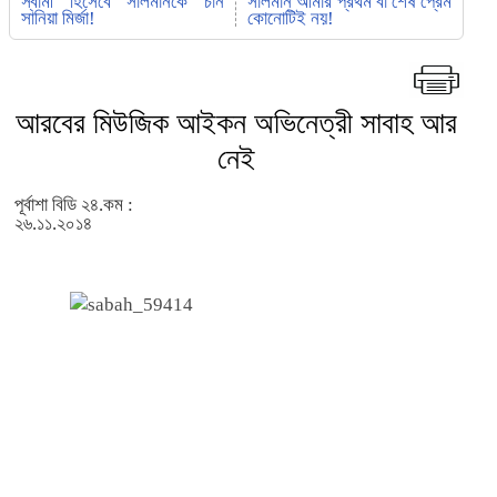
স্বামী হিসেবে সালমানকে চান
সালমান আমার প্রথম বা শেষ প্রেম
সানিয়া মির্জা!
কোনোটিই নয়!
আরবের মিউজিক আইকন অভিনেত্রী সাবাহ আর
নেই
পূর্বাশা বিডি ২৪.কম :
২৬.১১.২০১৪