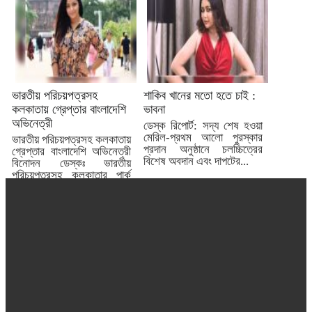
ভারতীয় পরিচয়পত্রসহ
শাকিব খানের মতো হতে চাই :
কলকাতায় গ্রেপ্তার বাংলাদেশি
ভাবনা
অভিনেত্রী
ডেস্ক রিপোর্ট: সদ্য শেষ হওয়া
মেরিল-প্রথম আলো পুরস্কার
ভারতীয় পরিচয়পত্রসহ কলকাতায়
প্রদান অনুষ্ঠানে চলচ্চিত্রের
গ্রেপ্তার বাংলাদেশি অভিনেত্রী
বিশেষ অবদান এবং দাপটের...
বিনোদন ডেস্কঃ ভারতীয়
পরিচয়পত্রসহ কলকাতার পার্ক
স্ট্রিট থানার পুলিশ...