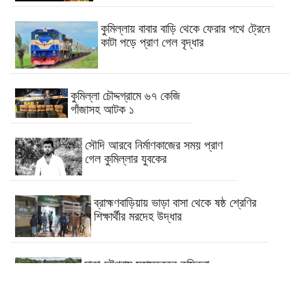
কুমিল্লায় বাবার বাড়ি থেকে ফেরার পথে ট্রেনে
কাটা পড়ে প্রাণ গেল বৃদ্ধার
কুমিল্লা চৌদ্দগ্রামে ৬৭ কেজি
গাঁজাসহ আটক ১
সৌদি আরবে নির্মাণকাজের সময় প্রাণ
গেল কুমিল্লার যুবকের
ব্রাহ্মণবাড়িয়ায় ভাড়া বাসা থেকে ষষ্ঠ শ্রেণির
শিক্ষার্থীর মরদেহ উদ্ধার
ঢাকা-চট্টগ্রাম মহাসড়কের কুমিল্লা
অংশে ২০ কি.মি. যানজট