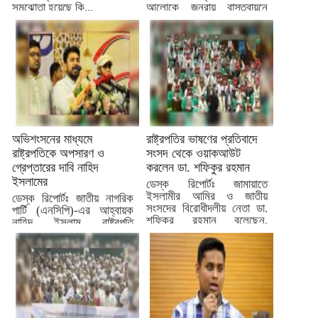
সমঝোতা হয়েছে কি...
আলোকে জনরায় বাস্তবায়নে
সরকারের টালবাহানার
প্রতিবাদে...
অভিশংসনের মাধ্যমে
রাষ্ট্রপতির ভাষণের প্রতিবাদে
রাষ্ট্রপতিকে অপসারণ ও
সংসদ থেকে ওয়াকআউট
গ্রেপ্তারের দাবি নাহিদ
করলেন ডা. শফিকুর রহমান
ইসলামের
ডেস্ক রিপোর্টঃ জামায়াতে
ইসলামীর আমির ও জাতীয়
ডেস্ক রিপোর্টঃ জাতীয় নাগরিক
সংসদের বিরোধীদলীয় নেতা ডা.
পার্টি (এনসিপি)-এর আহ্বায়ক
শফিকুর রহমান বলেছেন,
নাহিদ ইসলাম রাষ্ট্রপতি
রাষ্ট্রপতির...
**মোহাম্মদ সাহাবুদ্দিন
‘চুপ্পু’**কে দ্রুত
অভিশংসনের...