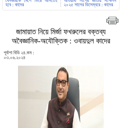
বেনজীরকে দেশে ফিরে আসতেই
আওয়ামী লীগের জাতীয় সম্মেলন
হবে : কাদের
২০২৫ সালের ডিসেম্বরে : কাদের
জামায়াত নিয়ে মির্জা ফখরুলের বক্তব্য
অবৈজ্ঞানিক-অযৌক্তিক : ওবায়দুল কাদের
পূর্বাশা বিডি ২৪.কম :
০৩.০৬.২০২৪