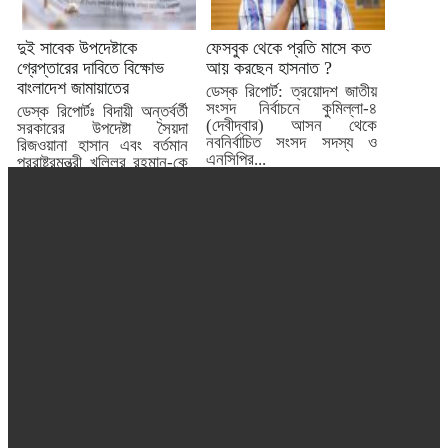
দুই সাবেক উপদেষ্টাকে
ফেসবুক থেকে প্রতি মাসে কত
গ্রেপ্তারের দাবিতে বিক্ষোভ
আয় করছেন হাসনাত ?
বাংলাদেশ জামায়াতের
ডেস্ক রিপোর্ট: ত্রয়োদশ জাতীয়
সংসদ নির্বাচনে কুমিল্লা-৪
ডেস্ক রিপোর্টঃ বিদায়ী অন্তর্বর্তী
(দেবীদ্বার) আসন থেকে
সরকারের উপদেষ্টা সৈয়দা
নবনির্বাচিত সংসদ সদস্য ও
রিজওয়ানা হাসান এবং বর্তমান
এনসিপির...
পররাষ্ট্রমন্ত্রী খলিলুর রহমান-কে
গ্রেপ্তার...