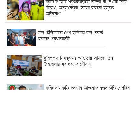
ব্রাহ্মণপাড়ায় শ্বশুরবাড়িতে নাস্তা না দেওয়া নিয়ে
বিরোধ, অন্তঃসত্ত্বা মেয়ের বাবাকে হত্যার
অভিযোগ
লাল টেলিফোনে শেখ হাসিনার কল রেকর্ড
শুনলেন প্রধানমন্ত্রী
কুমিল্লায় নিবন্ধনের আওতায় আসছে তিন
উপজেলার সব ধরনের নৌযান
কুমিল্লার কৃতি সন্তান আওসাফ নতুন কুঁড়ি স্পোর্টস
এ জাতীয় দাবায় চ্যাম্পিয়ন
দাউদকান্দিতে গাঁজাসহ প্রাইভেট
কার জব্দ, আটক ১