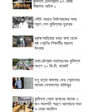
কুমিল্লা চৌদ্দগ্রামে ৬৭ কেজি
গাঁজাসহ আটক ১
সৌদি আরবে নির্মাণকাজের সময়
প্রাণ গেল কুমিল্লার যুবকের
ব্রাহ্মণবাড়িয়ায় ভাড়া বাসা থেকে
ষষ্ঠ শ্রেণির শিক্ষার্থীর মরদেহ
উদ্ধার
ঢাকা-চট্টগ্রাম মহাসড়কের কুমিল্লা
অংশে ২০ কি.মি. যানজট
তনু হত্যা মামলায় ফের গ্রেফতার
সাবেক সেনাসদস্য হাফিজুর
কুমিল্লা প্রেস ক্লাবের সাবেক ৩
জন সভাপতি স্মরণে আলোচনা সভা
ও দোয়া মাহফিল