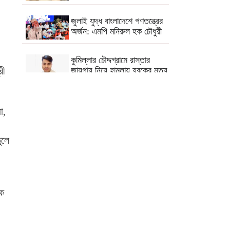
জুলাই যুদ্ধ বাংলাদেশে গণতন্ত্রের
অর্জন: এমপি মনিরুল হক চৌধুরী
কুমিল্লার চৌদ্দগ্রামে রাস্তার
জায়গায় নিয়ে হামলায় যুবকের মৃত্যু
রী
কুমিল্লায় যথাযোগ্য মর্যাদা জুলাই
গণঅভ্যুত্থান দিবস পালিত
া,
ব্রাহ্মণপাড়ায় শ্বশুরবাড়িতে নাস্তা
ুলে
না দেওয়া নিয়ে বিরোধ,
অন্তঃসত্ত্বা মেয়ের বাবাকে হত্যার
অভিযোগ
কে
লাল টেলিফোনে শেখ হাসিনার কল
রেকর্ড শুনলেন প্রধানমন্ত্রী