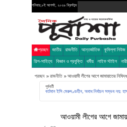
শনিবার,৮ই আগস্ট, ২০২৬ খ্রিস্টাব্দ
প্রচ্ছদ
জাতীয়
রাজনীতি
আন্তর্জাতিক
কুমিল্লা নিউজ
শিল্প-সাহিত্য
বিজ্ঞান ও প্রযুক্তি
ধর্মীয়
লাইফ স্টাইল
নার
প্রচ্ছদ
»
রাজনীতি
»
আওয়ামী লীগের আগে জামায়াতের নিষিদ্ধ 
পূর্ববর্তী
বর্তমান ইসি মেরুদণ্ডহীন, অবাধ নির্বাচন সম্ভব নয়: হা
আওয়ামী লীগের আগে জামায়াত