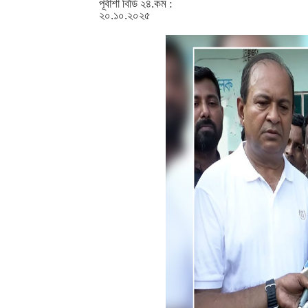
পূর্বাশা বিডি ২৪.কম :
২০.১০.২০২৫