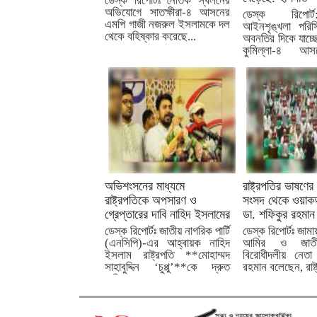
ডেস্ক রিপোর্টঃ নৈতিক স্খলনের
অভিযোগে সাতক্ষীরা-৪ আসনের
ডেস্ক রিপোর
এমপি গাজী নজরুল ইসলামকে দল
আইনশৃঙ্খলা পরিস্
থেকে বহিষ্কার করেছে...
অবনতির দিকে যাচ্ছ
কুমিল্লা-৪ আ
সদস্য...
অভিশংসনের মাধ্যমে
রাষ্ট্রপতির ভাষণের
রাষ্ট্রপতিকে অপসারণ ও
সংসদ থেকে ওয়া
গ্রেপ্তারের দাবি নাহিদ ইসলামের
ডা. শফিকুর রহমান
ডেস্ক রিপোর্টঃ জাতীয় নাগরিক পার্টি
ডেস্ক রিপোর্টঃ জাম
(এনসিপি)-এর আহ্বায়ক নাহিদ
আমির ও জাতী
ইসলাম রাষ্ট্রপতি **মোহাম্মদ
বিরোধীদলীয় নেতা
সাহাবুদ্দিন ‘চুপ্পু’**কে দ্রুত
রহমান বলেছেন, রাষ্ট
অভিশংসনের...