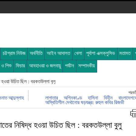
চট্টগ্রাম নিউজ
অর্থনীতি
আইন আদালত
খেলা
পূর্বাশা এক্সক্লুসিভ
মতামত
ী ও শিশু
ফিচার
আবহাওয়া ও জলবায়ু
পর্যটন
সম্পাদকীয়
হওয়া উচিত ছিল : বরকতউল্লা বুলু
পরবর্
সনাত আব্দুল্লাহ
লাগাতার অগ্নিকাণ্ড হাসিনা বিহীন বাংলাদেশক
অস্থিতিশীল দেখানোর ষড়যন্ত্র: রুহুল কবির রিজভী
ের নিষিদ্ধ হওয়া উচিত ছিল : বরকতউল্লা বুলু