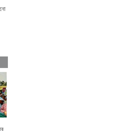
কুমিল্লায় নিবন্ধনের আওতায়
োনো
আসছে তিন উপজেলার সব ধরনের
নৌযান
কুমিল্লার কৃতি সন্তান আওসাফ
নতুন কুঁড়ি স্পোর্টস এ জাতীয় দাবায়
চ্যাম্পিয়ন
দাউদকান্দিতে গাঁজাসহ প্রাইভেট
কার জব্দ, আটক ১
কুমিল্লার ৫টি হাসপাতাল-
ডায়াগনস্টিক সাময়িকভাবে বন্ধের
নির্দেশ
কুমিল্লার মোট ডেঙ্গু রোগীর ৩৩
শতাংশই দাউদকান্দি উপজেলার
ের
কুমিল্লায় পিকআপ চালক হত্যার