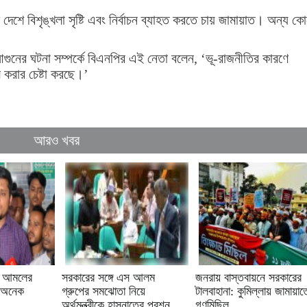
েশে বিশৃঙ্খলা সৃষ্টি এবং নির্বাচন ব্যাহত করতে চায় জামায়াত। অন্য ক
গুনের ঘটনা সম্পর্কে বিএনপির এই নেতা বলেন, ‘ভূ-রাজনীতির কারণে
াল করার চেষ্টা করছে।’
আরও খবর
ের আমলের
সরকারের সঙ্গে এস আলম
জনরায় বাস্তবায়নে সরকারের
 অনেক
গ্রুপের সমঝোতা নিয়ে
টালবাহানা: কুমিল্লায় জামায়াত
অর্থমন্ত্রীকে হাসনাতের প্রশ্ন
গণমিছিল