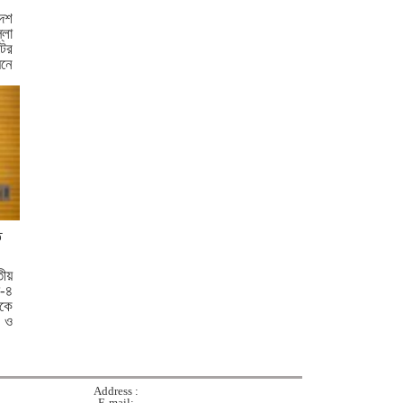
ঘটনায় গ্রেপ্তার দ্বিতীয় স্ত্রী
েশ
লা
ের
পরীক্ষা নয়, ফলাফলের ভিত্তিতেই
নে
একাদশ শ্রেণিতে ভর্তি
...
কুমিল্লা বরুড়ায় বিশেষ অভিযানে
১৭ বস্তা ফেনসিডিল জব্দ
কুমিল্লায় হত্যা ও ডাকাতি মামলার
যাবজ্জীবন সাজাপ্রাপ্ত পলাতক
আসামি ফেনীতে গ্রেপ্তার
ত
কুমিল্লা-ফেনী সীমান্তে ১ কোটি
তীয়
-৪
১৫ লাখ টাকার ভারতীয় পণ্য জব্দ
কে
 ও
ব্রাহ্মণবাড়িয়ায় মাদকাসক্ত দুই
ছেলেকে পুলিশে দিলেন মা
Address :
E-mail: