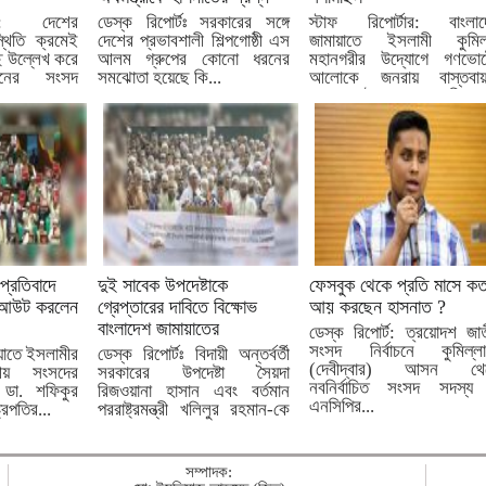
্ট: দেশের
ডেস্ক রিপোর্টঃ সরকারের সঙ্গে
স্টাফ রিপোর্টার: বাংলাদ
থিতি ক্রমেই
দেশের প্রভাবশালী শিল্পগোষ্ঠী এস
জামায়াতে ইসলামী কুমিল্
ে উল্লেখ করে
আলম গ্রুপের কোনো ধরনের
মহানগরীর উদ্যোগে গণভোট
সনের সংসদ
সমঝোতা হয়েছে কি...
আলোকে জনরায় বাস্তবায়
সরকারের টালবাহানার প্রতিবাদে
 প্রতিবাদে
দুই সাবেক উপদেষ্টাকে
ফেসবুক থেকে প্রতি মাসে ক
কআউট করলেন
গ্রেপ্তারের দাবিতে বিক্ষোভ
আয় করছেন হাসনাত ?
বাংলাদেশ জামায়াতের
ডেস্ক রিপোর্ট: ত্রয়োদশ জা
সংসদ নির্বাচনে কুমিল্লা
ায়াতে ইসলামীর
ডেস্ক রিপোর্টঃ বিদায়ী অন্তর্বর্তী
(দেবীদ্বার) আসন থে
য় সংসদের
সরকারের উপদেষ্টা সৈয়দা
নবনির্বাচিত সংসদ সদস্য
 ডা. শফিকুর
রিজওয়ানা হাসান এবং বর্তমান
এনসিপির...
্রপতির...
পররাষ্ট্রমন্ত্রী খলিলুর রহমান-কে
গ্রেপ্তার...
সম্পাদক: