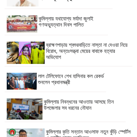
কুমিল্লায় যথাযোগ্য মর্যাদা জুলাই
গণঅভ্যুত্থান দিবস পালিত
ব্রাহ্মণপাড়ায় শ্বশুরবাড়িতে নাস্তা না দেওয়া নিয়ে
বিরোধ, অন্তঃসত্ত্বা মেয়ের বাবাকে হত্যার
অভিযোগ
লাল টেলিফোনে শেখ হাসিনার কল রেকর্ড
শুনলেন প্রধানমন্ত্রী
কুমিল্লায় নিবন্ধনের আওতায় আসছে তিন
উপজেলার সব ধরনের নৌযান
কুমিল্লার কৃতি সন্তান আওসাফ নতুন কুঁড়ি স্পোর্টস