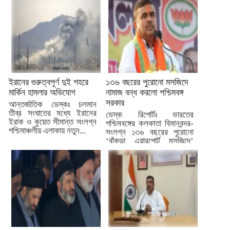
ইরানের গুরুত্বপূর্ণ দুই শহরে
১৩৬ বছরের পুরোনো মসজিদে
মার্কিন হামলার অভিযোগ
নামাজ বন্ধ করলো পশ্চিমবঙ্গ
সরকার
আন্তর্জাতিক ডেস্কঃ চলমান
তীব্র সংঘাতের মধ্যে ইরানের
ডেস্ক রিপোর্টঃ ভারতের
ইরাক ও কুয়েত সীমান্ত সংলগ্ন
পশ্চিমবঙ্গের কলকাতা বিমানবন্দর-
পশ্চিমাঞ্চলীয় এলাকায় নতুন...
সংলগ্ন ১৩৬ বছরের পুরোনো
‘বাঁকড়া এয়ারপোর্ট মসজিদে’
আপাতত নামাজ আদায়...