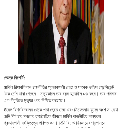
ডেস্ক রিপোর্ট:
মার্কিন রিপাবলিকান রাজনীতির প্রভাবশালী নেতা ও সাবেক ভাইস প্রেসিডেন্ট
ডিক চেনি মারা গেছেন। মৃত্যুকালে তার বয়স হয়েছিল ৮৪ বছর। তার পরিবার
এক বিবৃতিতে মৃত্যুর খবর নিশ্চিত করেছে।
ইয়েল বিশ্ববিদ্যালয় থেকে পড়া ছেড়ে দেয়া এবং ভিয়েতনাম যুদ্ধে অংশ না নেয়া
চেনি দীর্ঘ চার দশকের রাজনৈতিক জীবনে মার্কিন রাজনীতির অন্যতম
প্রভাবশালী ব্যক্তিত্বে পরিণত হন। তিনি রিচার্ড নিকসনের প্রশাসনে