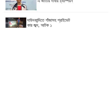
এ জাতীয় দাবায় চ্যাম্পিয়ন
দাউদকান্দিতে গাঁজাসহ প্রাইভেট
কার জব্দ, আটক ১
কুমিল্লার ৫টি হাসপাতাল-ডায়াগনস্টিক
সাময়িকভাবে বন্ধের নির্দেশ
কুমিল্লার মোট ডেঙ্গু রোগীর ৩৩ শতাংশই
দাউদকান্দি উপজেলার
কুমিল্লায় পিকআপ চালক হত্যার ঘটনায়
গ্রেপ্তার দ্বিতীয় স্ত্রী
পরীক্ষা নয়, ফলাফলের ভিত্তিতেই
একাদশ শ্রেণিতে ভর্তি