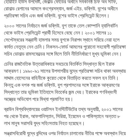
হোয়াইট হাউস উপদেষ্টা, জেরাল্ড ফোর্ডের অধীনে সর্বকনিষ্ঠ চিফ অব স্টাফ,
রোনাল্ড রেগানের আমলে কংগ্রেসম্যান, জর্জ এইচ. ডব্লিউ. বুশের অধীনে
প্রতিরক্ষা সচিব এবং জর্জ ডব্লিউ. বুশের ভাইস প্রেসিডেন্ট ছিলেন।
২০০০ সালের নির্বাচনে জর্জ ডব্লিউ. বুশ তাকে তেল কোম্পানি হ্যালিবার্টন
থেকে ভাইস প্রেসিডেন্ট প্রার্থী হিসেবে বেছে নেন। ২০০১ সালের ১১
সেপ্টেম্বরের সন্ত্রাসী হামলার সময় বুশকে নিরাপদ স্থানে সরিয়ে নেয়া হলে
কার্যত নেতৃত্ব নেন চেনি। নিকসন-ফোর্ড আমলের পুরোনো সহযোগী প্রতিরক্ষা
সচিব ডোনাল্ড রামসফেল্ডের সঙ্গে মিলে তিনি নীতিনির্ধারণে মুখ্য ভূমিকা নেন।
চেনির রাজনৈতিক উত্তরাধিকারে সবচেয়ে বিতর্কিত সিদ্ধান্ত ছিল ইরাক
আক্রমণ। ১৯৯০-৯১ সালের উপসাগরীয় যুদ্ধে প্রতিরক্ষা সচিব থাকা অবস্থায়
সাদ্দাম হোসেনের বাহিনীকে কুয়েত থেকে বিতাড়িত করতে সফল হন তিনি।
কিন্তু এক দশক পর জর্জ ডব্লিউ. বুশ প্রশাসনের সঙ্গে ইরাকে আক্রমণের
সিদ্ধান্তে তার ভূমিকা ইতিহাসে বিতর্কের জন্ম দেয়। ইরাকের গণবিধ্বংসী
অস্ত্রের অভিযোগ পরে মিথ্যা প্রমাণিত হয়।
ব্রাউন বিশ্ববিদ্যালয়ের ওয়াটসন ইনস্টিটিউটের তথ্য অনুযায়ী, ২০০১ সালের
পর থেকে ইরাক, আফগানিস্তান, সিরিয়া, ইয়েমেন ও পাকিস্তানে অন্তত ৮
লাখ মানুষ সরাসরি যুদ্ধ সহিংসতায় নিহত হয়েছেন।
সন্ত্রাসবিরোধী যুদ্ধে বন্দিদের ওপর নির্যাতন চালানোর নীতির পক্ষে অবস্থান নিয়ে