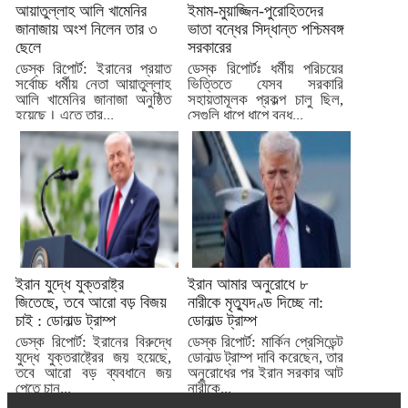
আয়াতুল্লাহ আলি খামেনির
ইমাম-মুয়াজ্জিন-পুরোহিতদের
জানাজায় অংশ নিলেন তার ৩
ভাতা বন্ধের সিদ্ধান্ত পশ্চিমবঙ্গ
ছেলে
সরকারের
ডেস্ক রিপোর্ট: ইরানের প্রয়াত
ডেস্ক রিপোর্টঃ ধর্মীয় পরিচয়ের
সর্বোচ্চ ধর্মীয় নেতা আয়াতুল্লাহ
ভিত্তিতে যেসব সরকারি
আলি খামেনির জানাজা অনুষ্ঠিত
সহায়তামূলক প্রকল্প চালু ছিল,
হয়েছে। এতে তার...
সেগুলি ধাপে ধাপে বন্ধ...
ইরান যুদ্ধে যুক্তরাষ্ট্র
ইরান আমার অনুরোধে ৮
জিতেছে, তবে আরো বড় বিজয়
নারীকে মৃত্যুদণ্ড দিচ্ছে না:
চাই : ডোনাল্ড ট্রাম্প
ডোনাল্ড ট্রাম্প
ডেস্ক রিপোর্ট: ইরানের বিরুদ্ধে
ডেস্ক রিপোর্ট: মার্কিন প্রেসিডেন্ট
যুদ্ধে যুক্তরাষ্ট্রের জয় হয়েছে,
ডোনাল্ড ট্রাম্প দাবি করেছেন, তার
তবে আরো বড় ব্যবধানে জয়
অনুরোধের পর ইরান সরকার আট
পেতে চান...
নারীকে...