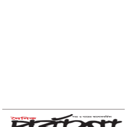
কুমিল্লা বরুড়ায় বিশেষ অভিযানে ১৭
বস্তা ফেনসিডিল জব্দ
কুমিল্লায় হত্যা ও ডাকাতি মামলার যাবজ্জীবন
সাজাপ্রাপ্ত পলাতক আসামি ফেনীতে গ্রেপ্তার
কুমিল্লা-ফেনী সীমান্তে ১ কোটি ১৫ লাখ
টাকার ভারতীয় পণ্য জব্দ
ব্রাহ্মণবাড়িয়ায় মাদকাসক্ত দুই
ছেলেকে পুলিশে দিলেন মা
দাউদকান্দিতে ইটবোঝাই বাল্কহেডের ওপর
ভেঙে পড়ল বেইলি সেতু