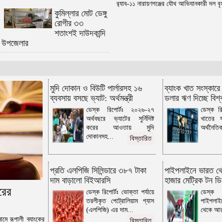
র‌্যাব-১১ নারায়ণগঞ্জের যৌথ আভিযানকারী দল বৃ
কুমিল্লা বোর্ডে এইচএসসি পরীক্ষায় বহিষ্কার
কুমিল্লার মোট ডেঙ্গু
৫, অনুপস্থিত ২১০৫
রোগীর ৩৩
তিতাসে চর দখল নিয়ে সংঘর্ষে নারী নিহতের
শতাংশই দাউদকান্দি
ঘটনায় আটক ৪
উপজেলার
কুমিল্লায় চর দখল নিয়ে দুই গ্রামবাসীর
টেটাযুদ্ধে নারী নিহত, আহত ২০
কুমিল্লায় ফের উচ্ছেদ অভিযান, পাঁচজনকে
জরিমানা
মুদি দোকান ও বিউটি পার্লারসহ ১৬
ব্যাংক খাত সংস্কারে
ব্যবসায় বসছে ভ্যাট: অর্থমন্ত্রী
ডলার ঋণ দিচ্ছে বিশ্
বুড়িচংয়ে ইয়াবা সেবনের সময় ৫ যুবক আটক
ডেস্ক রিপোর্টঃ ২০২৬-২৭
ডেস্ক রি
কুমিল্লায় ভাগ্নীকে বিয়ে করার অভিযোগে
অর্থবছরে ভ্যাটের সুর্নিদিষ্ট
খাতের 
যুবদল নেতা গ্রেফতার
করের আওতায় মুদি
অর্থনৈতিক 
ব্রাহ্মণবাড়িয়া ও কুমিল্লা সীমান্তে ৫১ লাখ
দোকানসহ...
বিস্তারিত
টাকার ভারতীয় পণ্য জব্দ
হোমনায় পানিতে পড়ে যুবকের মৃত্যু
প্রতি এলপিজি সিলিন্ডারে ৩৮৭ টাকা
পাইপলাইনে ভারত থ
কুমিল্লায় পুকুরের পানিতে ডুবে স্কুলছাত্রের
দাম বাড়ালো বিইআরসি
হাজার মেট্রিক টন ড
মৃত্যু
রের
ডেস্ক রিপোর্টঃ ভোক্তা পর্যায়ে
ডেস্ক র
ইউনিটি অব কুমিল্লা এসএসসি ২০০১ ব্যাচের
তরলীকৃত পেট্রোলিয়াম গ্যাস
পাইপলাই
৫ম বর্ষপূর্তি উদযাপন
(এলপিজি) এর দাম...
থেকে আর
লাকসামে ইয়াবাসহ ৩ যুবক আটক
মে রূপালী ব্যাংকের
বিস্তারিত