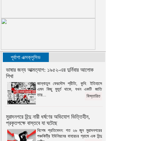
পূর্বাশা এক্সক্লুসিভ
ভাষার জন্য আত্মত্যাগ: ১৯৫২-এর দুর্নিবার আলোক
শিখা
জান্নাতুল ফেরদৌস প্রীতি, কুবি: ইতিহাসে
এমন কিছু মুহূর্ত থাকে, যখন একটি জাতি
তার...
বিস্তারিত
মুরাদনগরে হিন্দু নারী ধর্ষণের অভিযোগ ভিত্তিহীন,
প্রকৃতপক্ষে বাস্তবে যা ঘটেছে
বিশেষ প্রতিবেদন: গত ২৬ জুন মুরাদনগরের
পঞ্চকিট্রি ইউনিয়নের বাহারচর গ্রামে এক হিন্দু