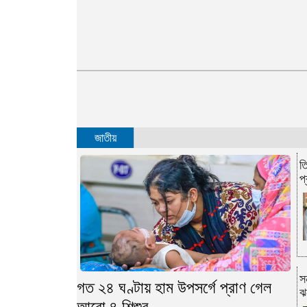
জাতীয়
ত
প্
স
গত ২৪ ঘণ্টায় হাম উপসর্গে প্রাণ গেল
ঝ