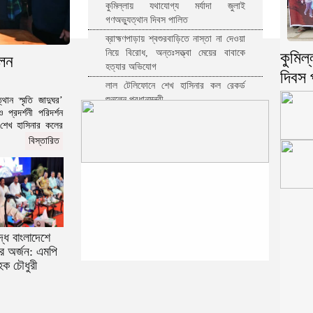
কুমিল্লায় যথাযোগ্য মর্যাদা জুলাই
গণঅভ্যুত্থান দিবস পালিত
ব্রাহ্মণপাড়ায় শ্বশুরবাড়িতে নাস্তা না দেওয়া
নিয়ে বিরোধ, অন্তঃসত্ত্বা মেয়ের বাবাকে
কুমিল্
লেন
হত্যার অভিযোগ
দিবস 
লাল টেলিফোনে শেখ হাসিনার কল রেকর্ড
শুনলেন প্রধানমন্ত্রী
থান স্মৃতি জাদুঘর’
প্রদর্শনী পরিদর্শন
কুমিল্লায় নিবন্ধনের আওতায় আসছে তিন
 শেখ হাসিনার কলের
উপজেলার সব ধরনের নৌযান
বিস্তারিত
কুমিল্লার কৃতি সন্তান আওসাফ নতুন কুঁড়ি
স্পোর্টস এ জাতীয় দাবায় চ্যাম্পিয়ন
দাউদকান্দিতে গাঁজাসহ প্রাইভেট কার জব্দ,
আটক ১
কুমিল্লার ৫টি হাসপাতাল-ডায়াগনস্টিক
সাময়িকভাবে বন্ধের নির্দেশ
দ্ধ বাংলাদেশে
কুমিল্লার মোট ডেঙ্গু রোগীর ৩৩ শতাংশই
ের অর্জন: এমপি
দাউদকান্দি উপজেলার
হক চৌধুরী
কুমিল্লায় পিকআপ চালক হত্যার ঘটনায়
গ্রেপ্তার দ্বিতীয় স্ত্রী