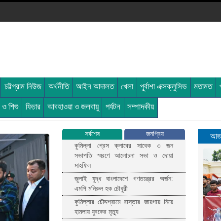
চট্টগ্রাম নিউজ
অর্থনীতি
আইন আদালত
খেলা
পূর্বাশা এক্সক্লুসিভ
মতামত
ী ও শিশু
ফিচার
আবহাওয়া ও জলবায়ু
পর্যটন
সম্পাদকীয়
সর্বশেষ
জনপ্রিয়
আজক
কুমিল্লা প্রেস ক্লাবের সাবেক ৩ জন
সভাপতি স্মরণে আলোচনা সভা ও দোয়া
মাহফিল
জুলাই যুদ্ধ বাংলাদেশে গণতন্ত্রের অর্জন:
এমপি মনিরুল হক চৌধুরী
কুমিল্লার চৌদ্দগ্রামে রাস্তার জায়গায় নিয়ে
হামলায় যুবকের মৃত্যু