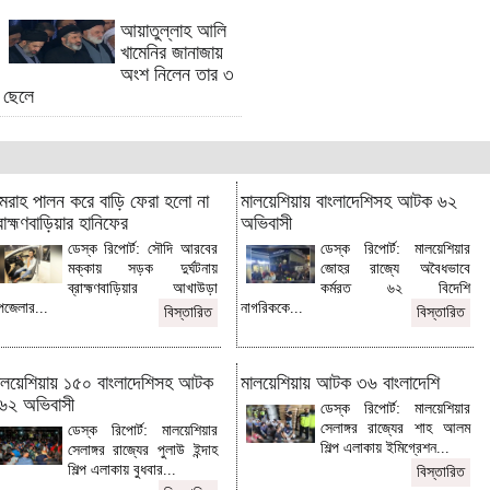
করলেন ট্রাম্প
আয়াতুল্লাহ আলি
কুমিল্লায় ডাকাতি মামলায় একজনের ৭ বছর
খামেনির জানাজায়
অপর চারজনের ৫ বছর সশ্রম কারাদণ্ড
অংশ নিলেন তার ৩
ছেলে
ফেনীতে গুঁড়িয়ে দেওয়া হলো ফুটপাতে গড়ে
তোলা আ'লীগের অফিস
সন্ধ্যার মধ্যে কুমিল্লাসহ ৭ জেলায় ঝড়ের
আভাস
মরাহ পালন করে বাড়ি ফেরা হলো না
লালমাইয়ে খালের ওপর গড়া ৩৩টি অবৈধ
মালয়েশিয়ায় বাংলাদেশিসহ আটক ৬২
রাহ্মণবাড়িয়ার হানিফের
দোকান উচ্ছেদ
অভিবাসী
ডেস্ক রিপোর্ট: সৌদি আরবের
ডেস্ক রিপোর্ট: মালয়েশিয়ার
রূপালী ব্যাংকের সাবেক ব্যবস্থাপকের ২৫
মক্কায় সড়ক দুর্ঘটনায়
জোহর রাজ্যে অবৈধভাবে
বছরের কারাদণ্ড
ব্রাহ্মণবাড়িয়ার আখাউড়া
কর্মরত ৬২ বিদেশি
অস্ত্রোপচার শেষে আইসিইউতে অমিতাভ,
জেলার...
নাগরিককে...
বিস্তারিত
বিস্তারিত
কেমন আছেন জানালেন নিজেই
কুমিল্লায় অবৈধ দখল উচ্ছেদ অভিযান, ৫
জনকে জরিমানা
ালয়েশিয়ায় ১৫০ বাংলাদেশিসহ আটক
মালয়েশিয়ায় আটক ৩৬ বাংলাদেশি
৬২ অভিবাসী
যুক্তরাষ্ট্র ও ইরানের সংঘাতে জড়ানোর
ডেস্ক রিপোর্ট: মালয়েশিয়ার
আগ্রহ নেই ইসরাইলের
সেলাঙ্গর রাজ্যের শাহ আলম
ডেস্ক রিপোর্ট: মালয়েশিয়ার
শিল্প এলাকায় ইমিগ্রেশন...
সেলাঙ্গর রাজ্যের পুলাউ ইন্দাহ
ব্রাহ্মণবাড়িয়ার নবীনগরে নদীতে ডুবে জেলের
শিল্প এলাকায় বুধবার...
বিস্তারিত
মৃত্যু