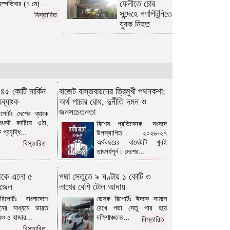
ফেনীতে চোর
হস্পতিবার (৭ মে)...
সন্দেহে গণপিটুনিতে
বিস্তারিত
যুবক নিহত
 ৪৫ কোটি মার্কিন
বাজেট বাস্তবায়নের ত্রিমুখী পথনকশা:
বব্যাংক
অর্থ পাচার রোধ, দুর্নীতি দমন ও
জনসচেতনতা
পোর্টঃ দেশের ব্যাংক
সংকট কাটিয়ে ওঠা,
বিশেষ প্রতিবেদক: সংসদে
প্রবৃদ্ধি...
উপস্থাপিত ২০২৬-২৭
অর্থবছরের বাজেটটি খুবই
বিস্তারিত
তাৎপর্যপূর্ন। দেশের...
বিস্তারিত
েকে এলো ৫
পদ্মা সেতুতে ৯ ঘণ্টায় ১ কোটি ৩
িজেল
লাখের বেশি টোল আদায়
িপোর্টঃ বাংলাদেশে
ডেস্ক রিপোর্টঃ ঈদকে সামনে
নের মাধ্যমে ভারত
রেখে পদ্মা সেতু পার হয়ে
ও ৫ হাজার...
দক্ষিণাঞ্চলের...
বিস্তারিত
বিস্তারিত