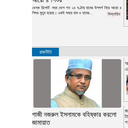
আরো ৪ শিশুর
ডেস্ক রিপোর্ট: সারা দেশে গত ২৪ ঘণ্টায় হামের উপসর্গ নিয়ে আরো ৪
শিশুর মৃত্যু হয়েছে। একই সময়ে হাম ও হামের...
বিস্তারিত
রাজনীতি
অ
এ
জ
গাজী নজরুল ইসলামকে বহিষ্কার করলো
ট
জামায়াত
গ