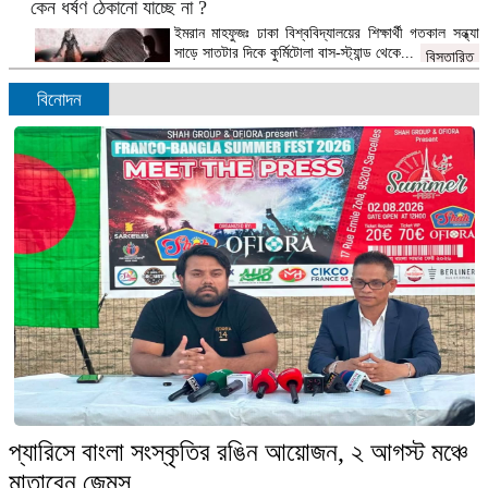
কেন ধর্ষণ ঠেকানো যাচ্ছে না ?
ইমরান মাহফুজঃ ঢাকা বিশ্ববিদ্যালয়ের শিক্ষার্থী গতকাল সন্ধ্যা
সাড়ে সাতটার দিকে কুর্মিটোলা বাস-স্ট্যান্ড থেকে...
বিস্তারিত
বিনোদন
মায়ের কাছে থেকে সন্তান চিনছে অক্ষর, শিখছে ভাষা
ডেস্ক রিপোর্টঃ শিশুর অর্থবোধক অস্পষ্ট বাক প্রয়াসের মতো কি
একটা শব্দ হয়ে বেরিয়ে...
বিস্তারিত
ফলাফল প্রত্যাখ্যান করলেও বিএনপি ধ্বংসাত্মক কোনো কর্মসূচি দেয়নি:
সোহরাব হাসান
ডেক্স রিপোর্টঃ নির্বাচনের পর বিএনপি ফলাফল প্রত্যাখ্যান
করলেও কোনো ধ্বংসাত্মক কর্মসূচি নেয়নি বলে...
বিস্তারিত
প্যারিসে বাংলা সংস্কৃতির রঙিন আয়োজন, ২ আগস্ট মঞ্চে
মাতাবেন জেমস