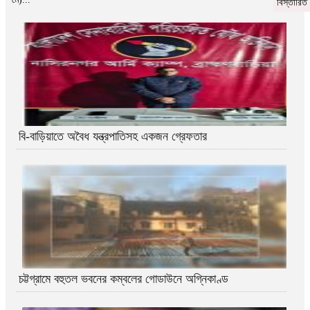
বিস্তারিত
বি-বাড়িয়াতে অবৈধ যন্ত্রপাতিসহ একজন গ্রেফতার
চট্টগ্রামে বহুতল ভবনের কম্বলের গোডাউনে অগ্নিকাণ্ড