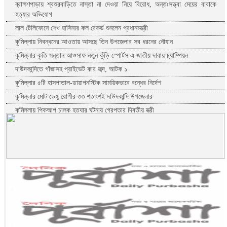
ব্রাহ্মণপাড়ায় শ্বশুরবাড়িতে নাস্তা না দেওয়া নিয়ে বিরোধ, অন্তঃসত্ত্বা মেয়ের বাবাকে
হত্যার অভিযোগ
লাল টেলিফোনে শেখ হাসিনার কল রেকর্ড শুনলেন প্রধানমন্ত্রী
কুমিল্লায় নিবন্ধনের আওতায় আসছে তিন উপজেলার সব ধরনের নৌযান
কুমিল্লার কৃতি সন্তান আওসাফ নতুন কুঁড়ি স্পোর্টস এ জাতীয় দাবায় চ্যাম্পিয়ন
দাউদকান্দিতে গাঁজাসহ প্রাইভেট কার জব্দ, আটক ১
কুমিল্লার ৫টি হাসপাতাল-ডায়াগনস্টিক সাময়িকভাবে বন্ধের নির্দেশ
কুমিল্লার মোট ডেঙ্গু রোগীর ৩৩ শতাংশই দাউদকান্দি উপজেলার
কুমিল্লায় পিকআপ চালক হত্যার ঘটনায় গ্রেপ্তার দ্বিতীয় স্ত্রী
পরীক্ষা নয়, ফলাফলের ভিত্তিতেই একাদশ শ্রেণিতে ভর্তি
কুমিল্লা বরুড়ায় বিশেষ অভিযানে ১৭ বস্তা ফেনসিডিল জব্দ
কুমিল্লায় হত্যা ও ডাকাতি মামলার যাবজ্জীবন সাজাপ্রাপ্ত পলাতক আসামি ফেনীতে
গ্রেপ্তার
কুমিল্লা-ফেনী সীমান্তে ১ কোটি ১৫ লাখ টাকার ভারতীয় পণ্য জব্দ
ব্রাহ্মণবাড়িয়ায় মাদকাসক্ত দুই ছেলেকে পুলিশে দিলেন মা
দাউদকান্দিতে ইটবোঝাই বাল্কহেডের ওপর ভেঙে পড়ল বেইলি সেতু
গত ২৪ ঘণ্টায় হাম উপসর্গে প্রাণ গেল আরো ৪ শিশুর