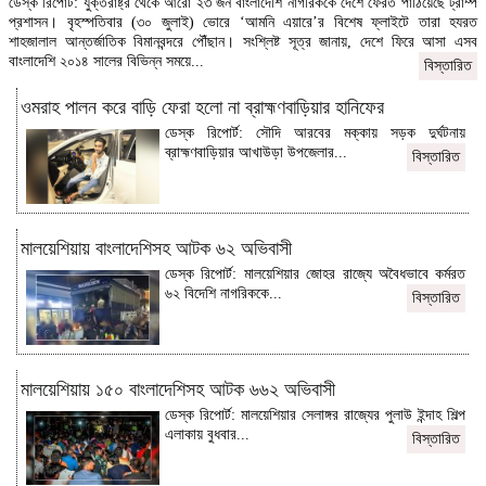
ডেস্ক রিপোর্ট: যুক্তরাষ্ট্র থেকে আরো ২৩ জন বাংলাদেশি নাগরিককে দেশে ফেরত পাঠিয়েছে ট্রাম্প
প্রশাসন। বৃহস্পতিবার (৩০ জুলাই) ভোরে ‘আমনি এয়ারে’র বিশেষ ফ্লাইটে তারা হযরত
শাহজালাল আন্তর্জাতিক বিমানবন্দরে পৌঁছান। সংশ্লিষ্ট সূত্র জানায়, দেশে ফিরে আসা এসব
বাংলাদেশি ২০১৪ সালের বিভিন্ন সময়ে...
বিস্তারিত
ওমরাহ পালন করে বাড়ি ফেরা হলো না ব্রাহ্মণবাড়িয়ার হানিফের
ডেস্ক রিপোর্ট: সৌদি আরবের মক্কায় সড়ক দুর্ঘটনায়
ব্রাহ্মণবাড়িয়ার আখাউড়া উপজেলার...
বিস্তারিত
মালয়েশিয়ায় বাংলাদেশিসহ আটক ৬২ অভিবাসী
ডেস্ক রিপোর্ট: মালয়েশিয়ার জোহর রাজ্যে অবৈধভাবে কর্মরত
৬২ বিদেশি নাগরিককে...
বিস্তারিত
মালয়েশিয়ায় ১৫০ বাংলাদেশিসহ আটক ৬৬২ অভিবাসী
ডেস্ক রিপোর্ট: মালয়েশিয়ার সেলাঙ্গর রাজ্যের পুলাউ ইন্দাহ শিল্প
এলাকায় বুধবার...
বিস্তারিত