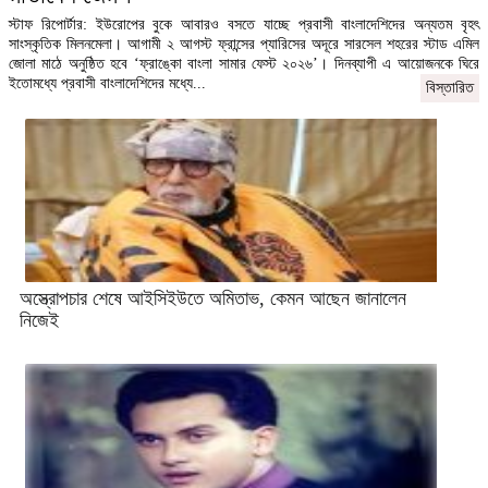
স্টাফ রিপোর্টার: ইউরোপের বুকে আবারও বসতে যাচ্ছে প্রবাসী বাংলাদেশিদের অন্যতম বৃহৎ
সাংস্কৃতিক মিলনমেলা। আগামী ২ আগস্ট ফ্রান্সের প্যারিসের অদূরে সারসেল শহরের স্টাড এমিল
জোলা মাঠে অনুষ্ঠিত হবে ‘ফ্রাঙ্কো বাংলা সামার ফেস্ট ২০২৬’। দিনব্যাপী এ আয়োজনকে ঘিরে
ইতোমধ্যে প্রবাসী বাংলাদেশিদের মধ্যে...
বিস্তারিত
অস্ত্রোপচার শেষে আইসিইউতে অমিতাভ, কেমন আছেন জানালেন
নিজেই