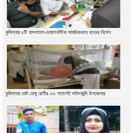
কুমিল্লার ৫টি হাসপাতাল-ডায়াগনস্টিক সাময়িকভাবে বন্ধের নির্দেশ
কুমিল্লার মোট ডেঙ্গু রোগীর ৩৩ শতাংশই দাউদকান্দি উপজেলার