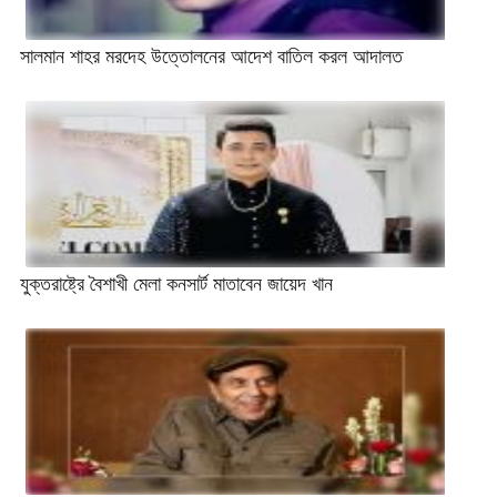
সালমান শাহর মরদেহ উত্তোলনের আদেশ বাতিল করল আদালত
যুক্তরাষ্ট্রে বৈশাখী মেলা কনসার্ট মাতাবেন জায়েদ খান