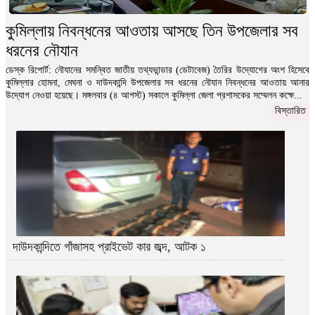
নিজ বাসায় বসে এইচএসসি পরীক্ষা দিলেন পৌর মেয়র !
কুমিল্লায় নিবন্ধনের আওতায় আসছে তিন উপজেলার সব
ডেস্ক রিপোর্ট: শুক্রবার (২৪ ডিসেম্বর) নিজ বাসায় পরীক্ষার
ধরনের নৌযান
খাতা এনে পরীক্ষা দেওয়ার অভিযোগ...
বিস্তারিত
ডেস্ক রিপোর্ট: নৌযানের সমন্বিত জাতীয় তথ্যভান্ডার (ডেটাবেজ) তৈরির উদ্যোগের অংশ হিসেবে
কুমিল্লার হোমনা, মেঘনা ও দাউদকান্দি উপজেলার সব ধরনের নৌযান নিবন্ধনের আওতায় আনার
উদ্যোগ নেওয়া হয়েছে। মঙ্গলবার (৪ আগস্ট) সকালে কুমিল্লা জেলা প্রশাসকের সম্মেলন কক্ষে...
বিস্তারিত
দাউদকান্দিতে গাঁজাসহ প্রাইভেট কার জব্দ, আটক ১