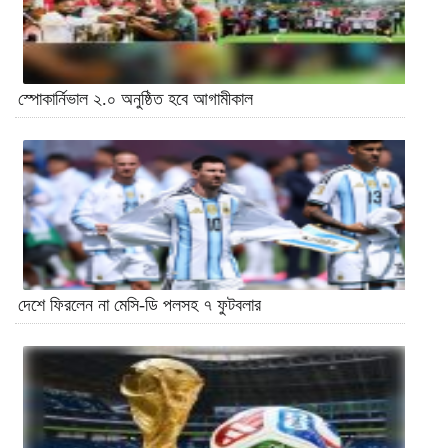
স্পোকার্নিভাল ২.০ অনুষ্ঠিত হবে আগামীকাল
দেশে ফিরলেন না মেসি-ডি পলসহ ৭ ফুটবলার