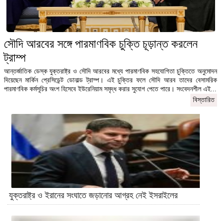
সৌদি আরবের সঙ্গে পারমাণবিক চুক্তি চূড়ান্ত করলেন
ট্রাম্প
আন্তর্জাতিক ডেস্ক যুক্তরাষ্ট্র ও সৌদি আরবের মধ্যে পারমাণবিক সহযোগিতা চুক্তিতে অনুমোদন
দিয়েছেন মার্কিন প্রেসিডেন্ট ডোনাল্ড ট্রাম্প। এই চুক্তির ফলে সৌদি আরব তাদের বেসামরিক
পারমাণবিক কর্মসূচির অংশ হিসেবে ইউরেনিয়াম সমৃদ্ধ করার সুযোগ পেতে পারে। সংবেদনশীল এই...
বিস্তারিত
যুক্তরাষ্ট্র ও ইরানের সংঘাতে জড়ানোর আগ্রহ নেই ইসরাইলের