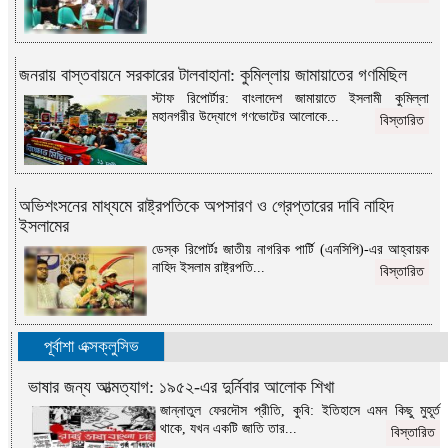
জনরায় বাস্তবায়নে সরকারের টালবাহানা: কুমিল্লায় জামায়াতের গণমিছিল
স্টাফ রিপোর্টার: বাংলাদেশ জামায়াতে ইসলামী কুমিল্লা
মহানগরীর উদ্যোগে গণভোটের আলোকে...
বিস্তারিত
অভিশংসনের মাধ্যমে রাষ্ট্রপতিকে অপসারণ ও গ্রেপ্তারের দাবি নাহিদ
ইসলামের
ডেস্ক রিপোর্টঃ জাতীয় নাগরিক পার্টি (এনসিপি)-এর আহ্বায়ক
নাহিদ ইসলাম রাষ্ট্রপতি...
বিস্তারিত
পূর্বাশা এক্সক্লুসিভ
ভাষার জন্য আত্মত্যাগ: ১৯৫২-এর দুর্নিবার আলোক শিখা
জান্নাতুল ফেরদৌস প্রীতি, কুবি: ইতিহাসে এমন কিছু মুহূর্ত
থাকে, যখন একটি জাতি তার...
বিস্তারিত