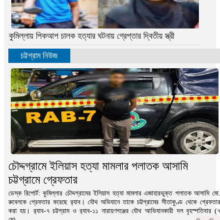
কুমিল্লায় পিকআপ চালক হত্যার ঘটনায় গ্রেপ্তার দ্বিতীয় স্ত্রী
চট্টগ্রাম নিউজ
চৌদ্দগ্রামে ইলিয়াস হত্যা মামলার পলাতক আসামি
চট্টগ্রামে গ্রেফতার
ডেস্ক রিপোর্ট: কুমিল্লার চৌদ্দগ্রামের ইলিয়াস হত্যা মামলার এজাহারভুক্ত পলাতক আসামি মো
রুবেলকে গ্রেফতার করেছে র‌্যাব। যৌথ অভিযানে তাকে চট্টগ্রামের সীতাকুণ্ড থেকে গ্রেফতা
করা হয়। র‌্যাব-৭ চট্টগ্রাম ও র‌্যাব-১১ নারায়ণগঞ্জের যৌথ আভিযানকারী দল বৃহস্পতিবার (
মে)...