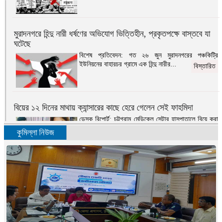
মুরাদনগরে হিন্দু নারী ধর্ষণের অভিযোগ ভিত্তিহীন, প্রকৃতপক্ষে বাস্তবে যা
ঘটেছে
বিশেষ প্রতিবেদন: গত ২৬ জুন মুরাদনগরের পঞ্চকিট্রি
ইউনিয়নের বাহারচর গ্রামে এক হিন্দু নারীর...
বিস্তারিত
বিয়ের ১২ দিনের মাথায় ক্যান্সারের কাছে হেরে গেলেন সেই ফাহমিদা
ডেস্ক রিপোর্ট: চট্টগ্রাম মেডিকেল সেন্টার হাসপাতালে বিয়ে করা
সেই ফাহমিদা কামাল মারা গেছেন...
বিস্তারিত
কুমিল্লা নিউজ
এবার স্বাধীনতার সংগ্রাম
মোহাম্মদ ওমর ফারুক দেওয়ান: ‘এবার স্বাধীনতার
সংগ্রাম’-১৯৭১ সালের ৮ই মার্চের দৈনিক সংবাদ পত্রিকার...
বিস্তারিত