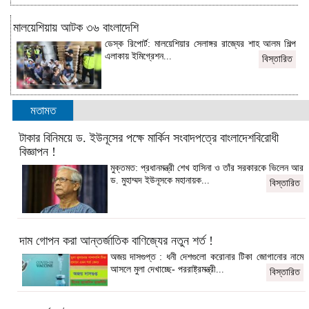
মালয়েশিয়ায় আটক ৩৬ বাংলাদেশি
ডেস্ক রিপোর্ট: মালয়েশিয়ার সেলাঙ্গর রাজ্যের শাহ আলম শিল্প
এলাকায় ইমিগ্রেশন...
বিস্তারিত
মতামত
টাকার বিনিময়ে ড. ইউনূসের পক্ষে মার্কিন সংবাদপত্রে বাংলাদেশবিরোধী
বিজ্ঞাপন !
মুক্তমত: প্রধানমন্ত্রী শেখ হাসিনা ও তাঁর সরকারকে ভিলেন আর
ড. মুহাম্মদ ইউনূসকে মহানায়ক...
বিস্তারিত
দাম গোপন করা আন্তর্জাতিক বাণিজ্যের নতুন শর্ত !
অজয় দাসগুপ্ত : ধনী দেশগুলো করোনার টিকা জোগানোর নামে
আসলে মুলা দেখাচ্ছে- পররাষ্ট্রমন্ত্রী...
বিস্তারিত