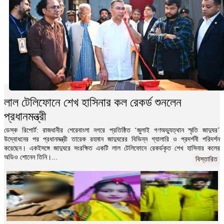
লাল টেলিফোনে শেখ হাসিনার কল রেকর্ড শুনলেন
প্রধানমন্ত্রী
ডেস্ক রিপোর্ট: রাজধানীর শেরেবাংলা নগরে প্রতিষ্ঠিত ‘জুলাই গণঅভ্যুত্থান স্মৃতি জাদুঘর’
উদ্বোধনের পর প্রধানমন্ত্রী তারেক রহমান জাদুঘরের বিভিন্ন গ্যালারি ও প্রদর্শনী পরিদর্শন
করেছেন। একইসঙ্গে জাদুঘরে সংরক্ষিত একটি লাল টেলিফোনে রেকর্ডকৃত শেখ হাসিনার কলের
অডিও শোনেন তিনি।...
বিস্তারিত