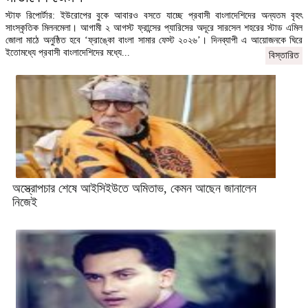
স্টাফ রিপোর্টার: ইউরোপের বুকে আবারও বসতে যাচ্ছে প্রবাসী বাংলাদেশিদের অন্যতম বৃহৎ
সাংস্কৃতিক মিলনমেলা। আগামী ২ আগস্ট ফ্রান্সের প্যারিসের অদূরে সারসেল শহরের স্টাড এমিল
জোলা মাঠে অনুষ্ঠিত হবে ‘ফ্রাঙ্কো বাংলা সামার ফেস্ট ২০২৬’। দিনব্যাপী এ আয়োজনকে ঘিরে
ইতোমধ্যে প্রবাসী বাংলাদেশিদের মধ্যে...
বিস্তারিত
অস্ত্রোপচার শেষে আইসিইউতে অমিতাভ, কেমন আছেন জানালেন
নিজেই