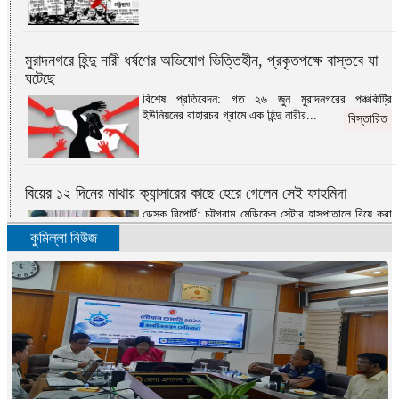
মুরাদনগরে হিন্দু নারী ধর্ষণের অভিযোগ ভিত্তিহীন, প্রকৃতপক্ষে বাস্তবে যা
ঘটেছে
বিশেষ প্রতিবেদন: গত ২৬ জুন মুরাদনগরের পঞ্চকিট্রি
ইউনিয়নের বাহারচর গ্রামে এক হিন্দু নারীর...
বিস্তারিত
বিয়ের ১২ দিনের মাথায় ক্যান্সারের কাছে হেরে গেলেন সেই ফাহমিদা
ডেস্ক রিপোর্ট: চট্টগ্রাম মেডিকেল সেন্টার হাসপাতালে বিয়ে করা
সেই ফাহমিদা কামাল মারা গেছেন...
বিস্তারিত
কুমিল্লা নিউজ
এবার স্বাধীনতার সংগ্রাম
মোহাম্মদ ওমর ফারুক দেওয়ান: ‘এবার স্বাধীনতার
সংগ্রাম’-১৯৭১ সালের ৮ই মার্চের দৈনিক সংবাদ পত্রিকার...
বিস্তারিত