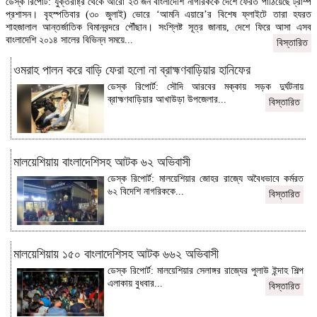
ডেস্ক রিপোর্ট: যুক্তরাষ্ট্র থেকে আরো ২৩ জন বাংলাদেশি নাগরিককে দেশে ফেরত পাঠিয়েছে ট্রাম্প
প্রশাসন। বৃহস্পতিবার (৩০ জুলাই) ভোরে ‘আমনি এয়ারে’র বিশেষ ফ্লাইটে তারা হযরত
শাহজালাল আন্তর্জাতিক বিমানবন্দরে পৌঁছান। সংশ্লিষ্ট সূত্র জানায়, দেশে ফিরে আসা এসব
বাংলাদেশি ২০১৪ সালের বিভিন্ন সময়ে...
বিস্তারিত
ওমরাহ পালন করে বাড়ি ফেরা হলো না ব্রাহ্মণবাড়িয়ার হানিফের
ডেস্ক রিপোর্ট: সৌদি আরবের মক্কায় সড়ক দুর্ঘটনায়
ব্রাহ্মণবাড়িয়ার আখাউড়া উপজেলার...
বিস্তারিত
মালয়েশিয়ায় বাংলাদেশিসহ আটক ৬২ অভিবাসী
ডেস্ক রিপোর্ট: মালয়েশিয়ার জোহর রাজ্যে অবৈধভাবে কর্মরত
৬২ বিদেশি নাগরিককে...
বিস্তারিত
মালয়েশিয়ায় ১৫০ বাংলাদেশিসহ আটক ৬৬২ অভিবাসী
ডেস্ক রিপোর্ট: মালয়েশিয়ার সেলাঙ্গর রাজ্যের পুলাউ ইন্দাহ শিল্প
এলাকায় বুধবার...
বিস্তারিত