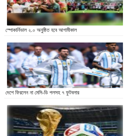
স্পোকার্নিভাল ২.০ অনুষ্ঠিত হবে আগামীকাল
দেশে ফিরলেন না মেসি-ডি পলসহ ৭ ফুটবলার