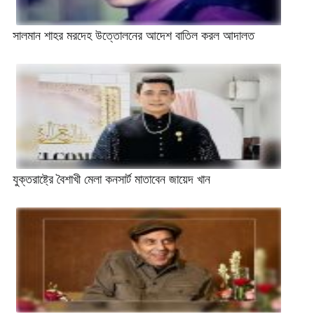
সালমান শাহর মরদেহ উত্তোলনের আদেশ বাতিল করল আদালত
যুক্তরাষ্ট্রে বৈশাখী মেলা কনসার্ট মাতাবেন জায়েদ খান