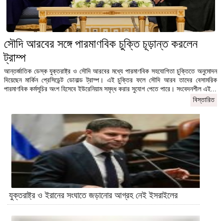
সৌদি আরবের সঙ্গে পারমাণবিক চুক্তি চূড়ান্ত করলেন
ট্রাম্প
আন্তর্জাতিক ডেস্ক যুক্তরাষ্ট্র ও সৌদি আরবের মধ্যে পারমাণবিক সহযোগিতা চুক্তিতে অনুমোদন
দিয়েছেন মার্কিন প্রেসিডেন্ট ডোনাল্ড ট্রাম্প। এই চুক্তির ফলে সৌদি আরব তাদের বেসামরিক
পারমাণবিক কর্মসূচির অংশ হিসেবে ইউরেনিয়াম সমৃদ্ধ করার সুযোগ পেতে পারে। সংবেদনশীল এই...
বিস্তারিত
যুক্তরাষ্ট্র ও ইরানের সংঘাতে জড়ানোর আগ্রহ নেই ইসরাইলের