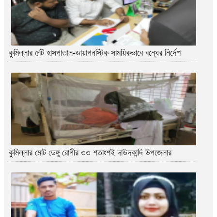
কুমিল্লার ৫টি হাসপাতাল-ডায়াগনস্টিক সাময়িকভাবে বন্ধের নির্দেশ
কুমিল্লার মোট ডেঙ্গু রোগীর ৩৩ শতাংশই দাউদকান্দি উপজেলার