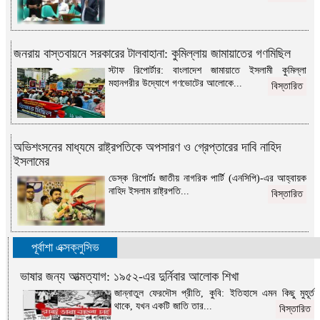
জনরায় বাস্তবায়নে সরকারের টালবাহানা: কুমিল্লায় জামায়াতের গণমিছিল
স্টাফ রিপোর্টার: বাংলাদেশ জামায়াতে ইসলামী কুমিল্লা
মহানগরীর উদ্যোগে গণভোটের আলোকে...
বিস্তারিত
অভিশংসনের মাধ্যমে রাষ্ট্রপতিকে অপসারণ ও গ্রেপ্তারের দাবি নাহিদ
ইসলামের
ডেস্ক রিপোর্টঃ জাতীয় নাগরিক পার্টি (এনসিপি)-এর আহ্বায়ক
নাহিদ ইসলাম রাষ্ট্রপতি...
বিস্তারিত
পূর্বাশা এক্সক্লুসিভ
ভাষার জন্য আত্মত্যাগ: ১৯৫২-এর দুর্নিবার আলোক শিখা
জান্নাতুল ফেরদৌস প্রীতি, কুবি: ইতিহাসে এমন কিছু মুহূর্ত
থাকে, যখন একটি জাতি তার...
বিস্তারিত