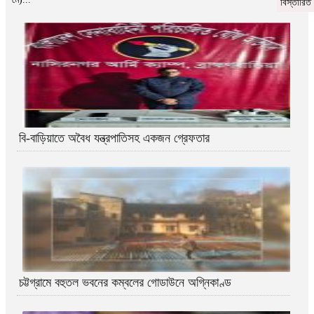
বিস্তারিত
বি-বাড়িয়াতে অবৈধ যন্ত্রপাতিসহ একজন গ্রেফতার
চট্টগ্রামে বহুতল ভবনের কম্বলের গোডাউনে অগ্নিকাণ্ড