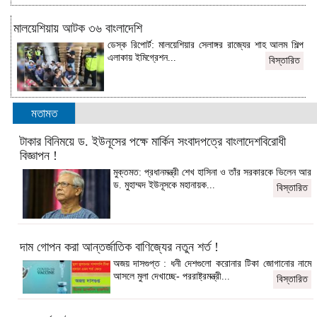
মালয়েশিয়ায় আটক ৩৬ বাংলাদেশি
ডেস্ক রিপোর্ট: মালয়েশিয়ার সেলাঙ্গর রাজ্যের শাহ আলম শিল্প
এলাকায় ইমিগ্রেশন...
বিস্তারিত
মতামত
টাকার বিনিময়ে ড. ইউনূসের পক্ষে মার্কিন সংবাদপত্রে বাংলাদেশবিরোধী
বিজ্ঞাপন !
মুক্তমত: প্রধানমন্ত্রী শেখ হাসিনা ও তাঁর সরকারকে ভিলেন আর
ড. মুহাম্মদ ইউনূসকে মহানায়ক...
বিস্তারিত
দাম গোপন করা আন্তর্জাতিক বাণিজ্যের নতুন শর্ত !
অজয় দাসগুপ্ত : ধনী দেশগুলো করোনার টিকা জোগানোর নামে
আসলে মুলা দেখাচ্ছে- পররাষ্ট্রমন্ত্রী...
বিস্তারিত