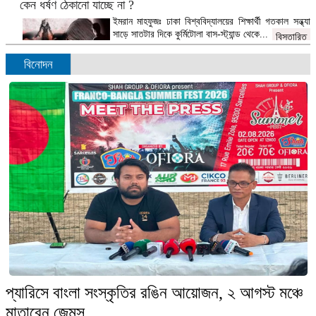
কেন ধর্ষণ ঠেকানো যাচ্ছে না ?
ইমরান মাহফুজঃ ঢাকা বিশ্ববিদ্যালয়ের শিক্ষার্থী গতকাল সন্ধ্যা
সাড়ে সাতটার দিকে কুর্মিটোলা বাস-স্ট্যান্ড থেকে...
বিস্তারিত
বিনোদন
মায়ের কাছে থেকে সন্তান চিনছে অক্ষর, শিখছে ভাষা
ডেস্ক রিপোর্টঃ শিশুর অর্থবোধক অস্পষ্ট বাক প্রয়াসের মতো কি
একটা শব্দ হয়ে বেরিয়ে...
বিস্তারিত
ফলাফল প্রত্যাখ্যান করলেও বিএনপি ধ্বংসাত্মক কোনো কর্মসূচি দেয়নি:
সোহরাব হাসান
ডেক্স রিপোর্টঃ নির্বাচনের পর বিএনপি ফলাফল প্রত্যাখ্যান
করলেও কোনো ধ্বংসাত্মক কর্মসূচি নেয়নি বলে...
বিস্তারিত
প্যারিসে বাংলা সংস্কৃতির রঙিন আয়োজন, ২ আগস্ট মঞ্চে
মাতাবেন জেমস