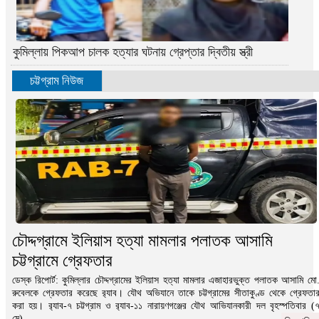
কুমিল্লায় পিকআপ চালক হত্যার ঘটনায় গ্রেপ্তার দ্বিতীয় স্ত্রী
চট্টগ্রাম নিউজ
চৌদ্দগ্রামে ইলিয়াস হত্যা মামলার পলাতক আসামি
চট্টগ্রামে গ্রেফতার
ডেস্ক রিপোর্ট: কুমিল্লার চৌদ্দগ্রামের ইলিয়াস হত্যা মামলার এজাহারভুক্ত পলাতক আসামি মো
রুবেলকে গ্রেফতার করেছে র‌্যাব। যৌথ অভিযানে তাকে চট্টগ্রামের সীতাকুণ্ড থেকে গ্রেফতা
করা হয়। র‌্যাব-৭ চট্টগ্রাম ও র‌্যাব-১১ নারায়ণগঞ্জের যৌথ আভিযানকারী দল বৃহস্পতিবার (
মে)...