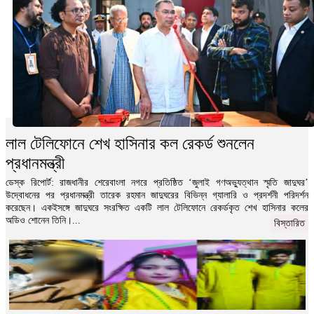
লাল টেলিফোনে শেখ হাসিনার কল রেকর্ড শুনলেন
প্রধানমন্ত্রী
ডেস্ক রিপোর্ট: রাজধানীর শেরেবাংলা নগরে প্রতিষ্ঠিত ‘জুলাই গণঅভ্যুত্থান স্মৃতি জাদুঘর’
উদ্বোধনের পর প্রধানমন্ত্রী তারেক রহমান জাদুঘরের বিভিন্ন গ্যালারি ও প্রদর্শনী পরিদর্শন
করেছেন। একইসঙ্গে জাদুঘরে সংরক্ষিত একটি লাল টেলিফোনে রেকর্ডকৃত শেখ হাসিনার কলের
অডিও শোনেন তিনি।...
বিস্তারিত