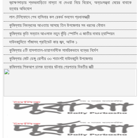
ব্রাহ্মণপাড়ায় শ্বশুরবাড়িতে নাস্তা না দেওয়া নিয়ে বিরোধ, অন্তঃসত্ত্বা মেয়ের বাবাকে
হত্যার অভিযোগ
লাল টেলিফোনে শেখ হাসিনার কল রেকর্ড শুনলেন প্রধানমন্ত্রী
কুমিল্লায় নিবন্ধনের আওতায় আসছে তিন উপজেলার সব ধরনের নৌযান
কুমিল্লার কৃতি সন্তান আওসাফ নতুন কুঁড়ি স্পোর্টস এ জাতীয় দাবায় চ্যাম্পিয়ন
দাউদকান্দিতে গাঁজাসহ প্রাইভেট কার জব্দ, আটক ১
কুমিল্লার ৫টি হাসপাতাল-ডায়াগনস্টিক সাময়িকভাবে বন্ধের নির্দেশ
কুমিল্লার মোট ডেঙ্গু রোগীর ৩৩ শতাংশই দাউদকান্দি উপজেলার
কুমিল্লায় পিকআপ চালক হত্যার ঘটনায় গ্রেপ্তার দ্বিতীয় স্ত্রী
পরীক্ষা নয়, ফলাফলের ভিত্তিতেই একাদশ শ্রেণিতে ভর্তি
কুমিল্লা বরুড়ায় বিশেষ অভিযানে ১৭ বস্তা ফেনসিডিল জব্দ
কুমিল্লায় হত্যা ও ডাকাতি মামলার যাবজ্জীবন সাজাপ্রাপ্ত পলাতক আসামি ফেনীতে
গ্রেপ্তার
কুমিল্লা-ফেনী সীমান্তে ১ কোটি ১৫ লাখ টাকার ভারতীয় পণ্য জব্দ
ব্রাহ্মণবাড়িয়ায় মাদকাসক্ত দুই ছেলেকে পুলিশে দিলেন মা
দাউদকান্দিতে ইটবোঝাই বাল্কহেডের ওপর ভেঙে পড়ল বেইলি সেতু
গত ২৪ ঘণ্টায় হাম উপসর্গে প্রাণ গেল আরো ৪ শিশুর