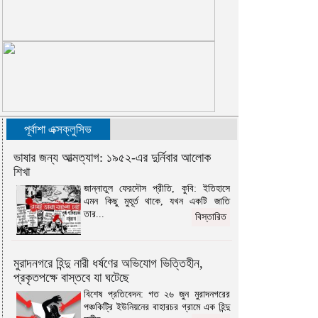
পূর্বাশা এক্সক্লুসিভ
ভাষার জন্য আত্মত্যাগ: ১৯৫২-এর দুর্নিবার আলোক
শিখা
জান্নাতুল ফেরদৌস প্রীতি, কুবি: ইতিহাসে
এমন কিছু মুহূর্ত থাকে, যখন একটি জাতি
তার...
বিস্তারিত
মুরাদনগরে হিন্দু নারী ধর্ষণের অভিযোগ ভিত্তিহীন,
প্রকৃতপক্ষে বাস্তবে যা ঘটেছে
বিশেষ প্রতিবেদন: গত ২৬ জুন মুরাদনগরের
পঞ্চকিট্রি ইউনিয়নের বাহারচর গ্রামে এক হিন্দু