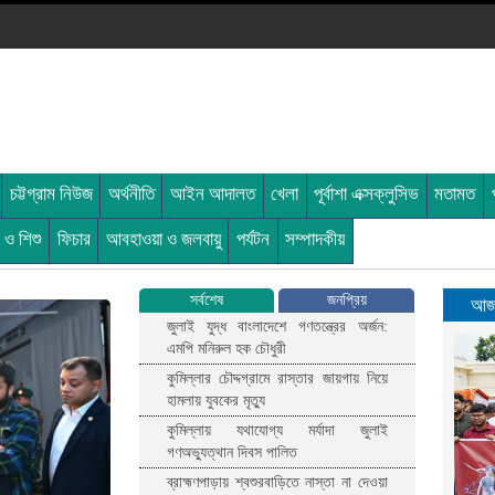
চট্টগ্রাম নিউজ
অর্থনীতি
আইন আদালত
খেলা
পূর্বাশা এক্সক্লুসিভ
মতামত
ী ও শিশু
ফিচার
আবহাওয়া ও জলবায়ু
পর্যটন
সম্পাদকীয়
সর্বশেষ
জনপ্রিয়
আজক
জুলাই যুদ্ধ বাংলাদেশে গণতন্ত্রের অর্জন:
এমপি মনিরুল হক চৌধুরী
কুমিল্লার চৌদ্দগ্রামে রাস্তার জায়গায় নিয়ে
হামলায় যুবকের মৃত্যু
কুমিল্লায় যথাযোগ্য মর্যাদা জুলাই
গণঅভ্যুত্থান দিবস পালিত
ব্রাহ্মণপাড়ায় শ্বশুরবাড়িতে নাস্তা না দেওয়া