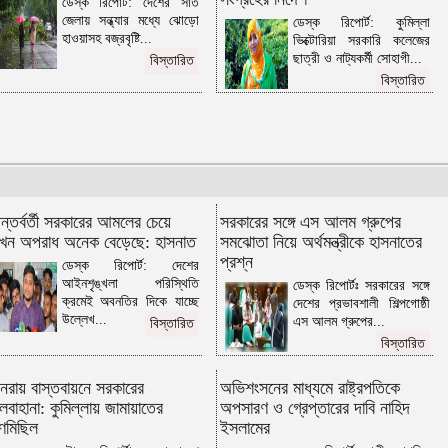
ডেস্ক রিপোর্ট: দেশের সাত
জেলায় সন্ধ্যার মধ্যে ঝোড়ো
ডেস্ক রিপোর্ট: কুমিল্লা
আগামী বছর নির্ধারিত সময়ের মধ্যেই খাল
হাওয়াসহ বজ্রবৃষ্টি...
ভিক্টোরিয়া সরকারি কলেজের
খনন কর্মসূচি সম্পন্ন হবে: কৃষিমন্ত্রী
ছাত্রী ও নাট্যকর্মী সোহাগী...
বিস্তারিত
প্যারিসে বাংলা সংস্কৃতির রঙিন আয়োজন, ২
বিস্তারিত
আগস্ট মঞ্চে মাতাবেন জেমস
কুমিল্লা প্রেসক্লাবের নির্বাচন সম্পন্ন:
সভাপতি ফারুক, সাধারণ সম্পাদক জিতু
চৌদ্দগ্রামে মহাসড়ক পার হওয়ার সময় বাসের
ধাক্কায় শিশু নিহত
চৌদ্দগ্রামে বেতনভাতা বৃদ্ধির দাবীতে
ন্তর্বর্তী সরকারের আমলের চেয়ে
সরকারের সঙ্গে এস আলম গ্রুপের
মহাসড়ক অবরোধ করে শ্রমিকদের বিক্ষোভ
খন অপরাধ অনেক বেড়েছে: হাসনাত
সমঝোতা নিয়ে অর্থমন্ত্রীকে হাসনাতের
প্রশ্ন
কুমিল্লায় নদীতে ডুবে কিশোরের মৃত্যু
ডেস্ক রিপোর্ট: দেশের
আইনশৃঙ্খলা পরিস্থিতি
ডেস্ক রিপোর্টঃ সরকারের সঙ্গে
ব্রাহ্মণবাড়িয়ায় র‍্যাবের অভিযানে অনলাইন
ক্রমেই অবনতির দিকে যাচ্ছে
দেশের প্রভাবশালী শিল্পগোষ্ঠী
‘জুয়ার আসর’ থেকে আটক ৮
উল্লেখ...
এস আলম গ্রুপের...
বিস্তারিত
আরো ২৩ জন বাংলাদেশিকে ফেরত পাঠাল
বিস্তারিত
যুক্তরাষ্ট্র
তিন প্রতিবন্ধীকে চাকরি দিলেন প্রধানমন্ত্রী
নরায় বাস্তবায়নে সরকারের
অভিশংসনের মাধ্যমে রাষ্ট্রপতিকে
ালবাহানা: কুমিল্লায় জামায়াতের
অপসারণ ও গ্রেপ্তারের দাবি নাহিদ
দাউদকান্দিতে ইয়াবা ও গাঁজা উদ্ধার,
ণমিছিল
ইসলামের
গ্রেপ্তার ৭