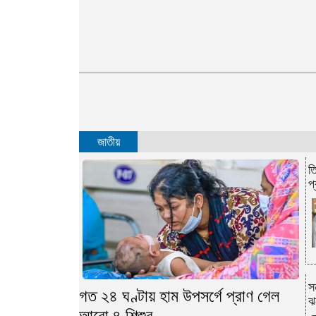
জাতীয়
ত
প্
স
গত ২৪ ঘণ্টায় হাম উপসর্গে প্রাণ গেল
ঝ