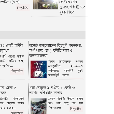
ফেনীতে চোর
হস্পতিবার (৭ মে)...
সন্দেহে গণপিটুনিতে
বিস্তারিত
যুবক নিহত
 ৪৫ কোটি মার্কিন
বাজেট বাস্তবায়নের ত্রিমুখী পথনকশা:
বব্যাংক
অর্থ পাচার রোধ, দুর্নীতি দমন ও
জনসচেতনতা
পোর্টঃ দেশের ব্যাংক
সংকট কাটিয়ে ওঠা,
বিশেষ প্রতিবেদক: সংসদে
প্রবৃদ্ধি...
উপস্থাপিত ২০২৬-২৭
অর্থবছরের বাজেটটি খুবই
বিস্তারিত
তাৎপর্যপূর্ন। দেশের...
বিস্তারিত
েকে এলো ৫
পদ্মা সেতুতে ৯ ঘণ্টায় ১ কোটি ৩
িজেল
লাখের বেশি টোল আদায়
িপোর্টঃ বাংলাদেশে
ডেস্ক রিপোর্টঃ ঈদকে সামনে
নের মাধ্যমে ভারত
রেখে পদ্মা সেতু পার হয়ে
ও ৫ হাজার...
দক্ষিণাঞ্চলের...
বিস্তারিত
বিস্তারিত