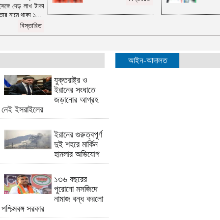
ঙ্গে দেড় লাখ টাকা
ইউএনও'র সহায়তা প্রদান
তার নামে থাকা ১...
বাধ্যতামূলক অবসরে পুলিশের ঊর্ধ্বতন ১৭
বিস্তারিত
কর্মকর্তা
কুমিল্লায় শিশু ধর্ষণ ও হত্যার দায়ে এক
ব্যক্তির মৃত্যুদণ্ড
আইন-আদালত
ব্রাহ্মণপাড়া-কসবা সীমান্তে ৩০ লাখ টাকার
ভারতীয় পণ্য জব্দ
যুক্তরাষ্ট্র ও
ইরানের সংঘাতে
কুমিল্লার দাউদকান্দিতে বিদেশি পিস্তলসহ
জড়ানোর আগ্রহ
মাহবুব সম্রাট গ্রেপ্তার
নেই ইসরাইলের
কুমিল্লার মেঘনায় সাপের কামড়ে সাবেক ইউপি
সদস্যের মৃত্যু
ইরানের গুরুত্বপূর্ণ
তিতাসে ভ্যানের ধাক্কায় প্রথম শ্রেণির
দুই শহরে মার্কিন
শিক্ষার্থীর মৃত্যু
হামলার অভিযোগ
গাজী নজরুল ইসলামকে বহিষ্কার করলো
জামায়াত
১৩৬ বছরের
সৌদি আরবের সঙ্গে পারমাণবিক চুক্তি চূড়ান্ত
পুরোনো মসজিদে
করলেন ট্রাম্প
নামাজ বন্ধ করলো
কুমিল্লায় ডাকাতি মামলায় একজনের ৭ বছর
পশ্চিমবঙ্গ সরকার
অপর চারজনের ৫ বছর সশ্রম কারাদণ্ড