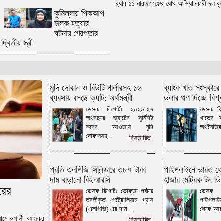
র‌্যাব-১১ নারায়ণগঞ্জের যৌথ আভিযানকারী দল বৃ
ঘটনায় আটক ৪
কুমিল্লায় পিকআপ
কুমিল্লায় চর দখল নিয়ে দুই গ্রামবাসীর
চালক হত্যার
টেটাযুদ্ধে নারী নিহত, আহত ২০
ঘটনায় গ্রেপ্তার
কুমিল্লায় ফের উচ্ছেদ অভিযান, পাঁচজনকে
দ্বিতীয় স্ত্রী
জরিমানা
বুড়িচংয়ে ইয়াবা সেবনের সময় ৫ যুবক আটক
কুমিল্লায় ভাগ্নীকে বিয়ে করার অভিযোগে
মুদি দোকান ও বিউটি পার্লারসহ ১৬
ব্যাংক খাত সংস্কারে
যুবদল নেতা গ্রেফতার
ব্যবসায় বসছে ভ্যাট: অর্থমন্ত্রী
ডলার ঋণ দিচ্ছে বিশ্
ব্রাহ্মণবাড়িয়া ও কুমিল্লা সীমান্তে ৫১ লাখ
ডেস্ক রিপোর্টঃ ২০২৬-২৭
ডেস্ক রি
টাকার ভারতীয় পণ্য জব্দ
অর্থবছরে ভ্যাটের সুর্নিদিষ্ট
খাতের 
হোমনায় পানিতে পড়ে যুবকের মৃত্যু
করের আওতায় মুদি
অর্থনৈতিক 
দোকানসহ...
কুমিল্লায় পুকুরের পানিতে ডুবে স্কুলছাত্রের
বিস্তারিত
মৃত্যু
ইউনিটি অব কুমিল্লা এসএসসি ২০০১ ব্যাচের
প্রতি এলপিজি সিলিন্ডারে ৩৮৭ টাকা
পাইপলাইনে ভারত থ
৫ম বর্ষপূর্তি উদযাপন
দাম বাড়ালো বিইআরসি
হাজার মেট্রিক টন ড
লাকসামে ইয়াবাসহ ৩ যুবক আটক
রের
ডেস্ক রিপোর্টঃ ভোক্তা পর্যায়ে
ডেস্ক র
৭ শিক্ষককে একযোগে বদলির প্রতিবাদে
তরলীকৃত পেট্রোলিয়াম গ্যাস
পাইপলাই
কুমিল্লায় শিক্ষার্থীদের বিক্ষোভ
(এলপিজি) এর দাম...
থেকে আর
মে রূপালী ব্যাংকের
বিস্তারিত
হোমনায় দেয়াল ধসে আহত শিক্ষার্থীদের