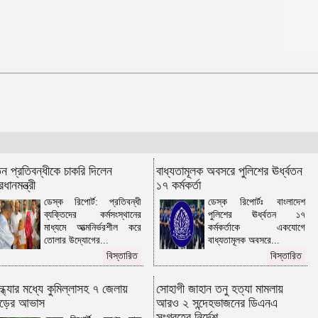
ফেনসিডিল জব্দ
কুমিল্লায় হত্যা ও ডাকাতি মামলার যাবজ্জীবন
সাজাপ্রাপ্ত পলাতক আসামি ফেনীতে
গ্রেপ্তার
কুমিল্লা-ফেনী সীমান্তে ১ কোটি ১৫ লাখ
টাকার ভারতীয় পণ্য জব্দ
ব্রাহ্মণবাড়িয়ায় মাদকাসক্ত দুই ছেলেকে
পুলিশে দিলেন মা
দাউদকান্দিতে ইটবোঝাই বাল্কহেডের ওপর
ভেঙে পড়ল বেইলি সেতু
িন প্রতিবন্ধীকে চাকরি দিলেন
গত ২৪ ঘণ্টায় হাম উপসর্গে প্রাণ গেল আরো
বাধ্যতামূলক অবসরে পুলিশের ঊর্ধ্বতন
রধানমন্ত্রী
৪ শিশুর
১৭ কর্মকর্তা
ডেস্ক রিপোর্ট: প্রতিবন্ধী
ডেস্ক রিপোর্টঃ বাংলাদেশ
কুমিল্লায় গাঁজাসহ নারী মাদক কারবারি
ব্যক্তিদের কর্মসংস্থানের
পুলিশের ঊর্ধ্বতন ১৭
গ্রেপ্তার
মাধ্যমে আত্মনির্ভরশীল করে
কর্মকর্তাকে একযোগে
কুমিল্লা ও ব্রাহ্মণবাড়িয়া সীমান্তে ৫১ লাখ
তোলার উদ্যোগের...
বাধ্যতামূলক অবসরে...
টাকার ভারতীয় পণ্য জব্দ
বিস্তারিত
বিস্তারিত
ব্রাহ্মণবাড়িয়ায় লুডু খেলাকে কেন্দ্র করে
সংঘর্ষে নিহত ১
ন্ধ্যার মধ্যে কুমিল্লাসহ ৭ জেলায়
সোহাগী জাহান তনু হত্যা মামলায়
ড়ের আভাস
আরও ২ সন্দেহভাজনের ডিএনএ
কুমিল্লায় স্ত্রীর কবর খননের সময় মিলল ২
সংগ্রহের নির্দেশ
যুগ আগে দাফন করা স্বামীর অক্ষত মরদেহ