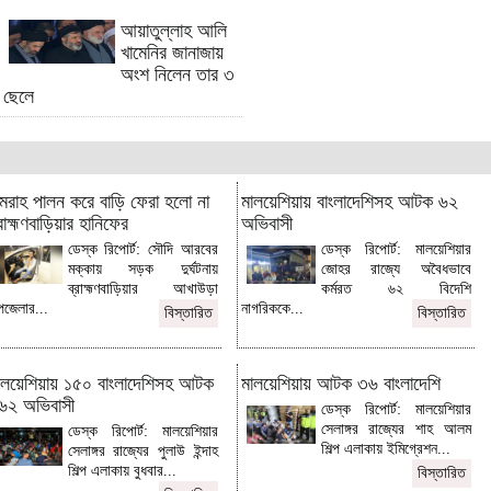
ফেনীতে গুঁড়িয়ে দেওয়া হলো ফুটপাতে গড়ে
আয়াতুল্লাহ আলি
তোলা আ'লীগের অফিস
খামেনির জানাজায়
অংশ নিলেন তার ৩
সন্ধ্যার মধ্যে কুমিল্লাসহ ৭ জেলায় ঝড়ের
ছেলে
আভাস
লালমাইয়ে খালের ওপর গড়া ৩৩টি অবৈধ
দোকান উচ্ছেদ
রূপালী ব্যাংকের সাবেক ব্যবস্থাপকের ২৫
মরাহ পালন করে বাড়ি ফেরা হলো না
বছরের কারাদণ্ড
মালয়েশিয়ায় বাংলাদেশিসহ আটক ৬২
রাহ্মণবাড়িয়ার হানিফের
অভিবাসী
অস্ত্রোপচার শেষে আইসিইউতে অমিতাভ,
ডেস্ক রিপোর্ট: সৌদি আরবের
ডেস্ক রিপোর্ট: মালয়েশিয়ার
কেমন আছেন জানালেন নিজেই
মক্কায় সড়ক দুর্ঘটনায়
জোহর রাজ্যে অবৈধভাবে
কুমিল্লায় অবৈধ দখল উচ্ছেদ অভিযান, ৫
ব্রাহ্মণবাড়িয়ার আখাউড়া
কর্মরত ৬২ বিদেশি
জনকে জরিমানা
জেলার...
নাগরিককে...
বিস্তারিত
বিস্তারিত
যুক্তরাষ্ট্র ও ইরানের সংঘাতে জড়ানোর
আগ্রহ নেই ইসরাইলের
ালয়েশিয়ায় ১৫০ বাংলাদেশিসহ আটক
মালয়েশিয়ায় আটক ৩৬ বাংলাদেশি
ব্রাহ্মণবাড়িয়ার নবীনগরে নদীতে ডুবে জেলের
৬২ অভিবাসী
মৃত্যু
ডেস্ক রিপোর্ট: মালয়েশিয়ার
সেলাঙ্গর রাজ্যের শাহ আলম
ডেস্ক রিপোর্ট: মালয়েশিয়ার
কুমিল্লায় ২ কোটি ৩৮ লাখ টাকার ভারতীয়
শিল্প এলাকায় ইমিগ্রেশন...
সেলাঙ্গর রাজ্যের পুলাউ ইন্দাহ
শাড়ি জব্দ
শিল্প এলাকায় বুধবার...
বিস্তারিত
হোমনায় হাতকড়াসহ নদীতে ঝাঁপ দিয়ে