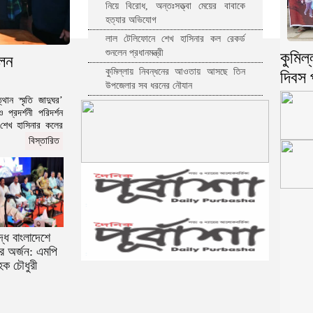
নিয়ে বিরোধ, অন্তঃসত্ত্বা মেয়ের বাবাকে
হত্যার অভিযোগ
লাল টেলিফোনে শেখ হাসিনার কল রেকর্ড
শুনলেন প্রধানমন্ত্রী
কুমিল্
লেন
কুমিল্লায় নিবন্ধনের আওতায় আসছে তিন
দিবস 
উপজেলার সব ধরনের নৌযান
থান স্মৃতি জাদুঘর’
কুমিল্লার কৃতি সন্তান আওসাফ নতুন কুঁড়ি
প্রদর্শনী পরিদর্শন
স্পোর্টস এ জাতীয় দাবায় চ্যাম্পিয়ন
 শেখ হাসিনার কলের
দাউদকান্দিতে গাঁজাসহ প্রাইভেট কার জব্দ,
বিস্তারিত
আটক ১
কুমিল্লার ৫টি হাসপাতাল-ডায়াগনস্টিক
সাময়িকভাবে বন্ধের নির্দেশ
কুমিল্লার মোট ডেঙ্গু রোগীর ৩৩ শতাংশই
দাউদকান্দি উপজেলার
কুমিল্লায় পিকআপ চালক হত্যার ঘটনায়
দ্ধ বাংলাদেশে
গ্রেপ্তার দ্বিতীয় স্ত্রী
ের অর্জন: এমপি
হক চৌধুরী
পরীক্ষা নয়, ফলাফলের ভিত্তিতেই একাদশ
শ্রেণিতে ভর্তি
কুমিল্লা বরুড়ায় বিশেষ অভিযানে ১৭ বস্তা