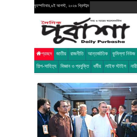
বৃহস্পতিবার,৬ই আগস্ট, ২০২৬ খ্রিস্টাব্দ
প্রচ্ছদ
জাতীয়
রাজনীতি
আন্তর্জাতিক
কুমিল্লা নিউজ
শিল্প-সাহিত্য
বিজ্ঞান ও প্রযুক্তি
ধর্মীয়
লাইফ স্টাইল
নার