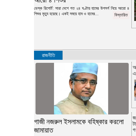
আরো ৪ শিশুর
ডেস্ক রিপোর্ট: সারা দেশে গত ২৪ ঘণ্টায় হামের উপসর্গ নিয়ে আরো ৪
শিশুর মৃত্যু হয়েছে। একই সময়ে হাম ও হামের...
বিস্তারিত
রাজনীতি
অ
এ
জ
গাজী নজরুল ইসলামকে বহিষ্কার করলো
ট
জামায়াত
গ