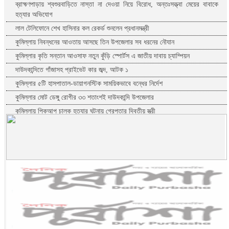
ব্রাহ্মণপাড়ায় শ্বশুরবাড়িতে নাস্তা না দেওয়া নিয়ে বিরোধ, অন্তঃসত্ত্বা মেয়ের বাবাকে
হত্যার অভিযোগ
লাল টেলিফোনে শেখ হাসিনার কল রেকর্ড শুনলেন প্রধানমন্ত্রী
কুমিল্লায় নিবন্ধনের আওতায় আসছে তিন উপজেলার সব ধরনের নৌযান
কুমিল্লার কৃতি সন্তান আওসাফ নতুন কুঁড়ি স্পোর্টস এ জাতীয় দাবায় চ্যাম্পিয়ন
দাউদকান্দিতে গাঁজাসহ প্রাইভেট কার জব্দ, আটক ১
কুমিল্লার ৫টি হাসপাতাল-ডায়াগনস্টিক সাময়িকভাবে বন্ধের নির্দেশ
কুমিল্লার মোট ডেঙ্গু রোগীর ৩৩ শতাংশই দাউদকান্দি উপজেলার
কুমিল্লায় পিকআপ চালক হত্যার ঘটনায় গ্রেপ্তার দ্বিতীয় স্ত্রী
পরীক্ষা নয়, ফলাফলের ভিত্তিতেই একাদশ শ্রেণিতে ভর্তি
কুমিল্লা বরুড়ায় বিশেষ অভিযানে ১৭ বস্তা ফেনসিডিল জব্দ
কুমিল্লায় হত্যা ও ডাকাতি মামলার যাবজ্জীবন সাজাপ্রাপ্ত পলাতক আসামি ফেনীতে
গ্রেপ্তার
কুমিল্লা-ফেনী সীমান্তে ১ কোটি ১৫ লাখ টাকার ভারতীয় পণ্য জব্দ
ব্রাহ্মণবাড়িয়ায় মাদকাসক্ত দুই ছেলেকে পুলিশে দিলেন মা
দাউদকান্দিতে ইটবোঝাই বাল্কহেডের ওপর ভেঙে পড়ল বেইলি সেতু
গত ২৪ ঘণ্টায় হাম উপসর্গে প্রাণ গেল আরো ৪ শিশুর