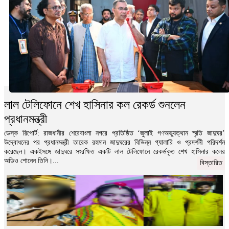
লাল টেলিফোনে শেখ হাসিনার কল রেকর্ড শুনলেন
প্রধানমন্ত্রী
ডেস্ক রিপোর্ট: রাজধানীর শেরেবাংলা নগরে প্রতিষ্ঠিত ‘জুলাই গণঅভ্যুত্থান স্মৃতি জাদুঘর’
উদ্বোধনের পর প্রধানমন্ত্রী তারেক রহমান জাদুঘরের বিভিন্ন গ্যালারি ও প্রদর্শনী পরিদর্শন
করেছেন। একইসঙ্গে জাদুঘরে সংরক্ষিত একটি লাল টেলিফোনে রেকর্ডকৃত শেখ হাসিনার কলের
অডিও শোনেন তিনি।...
বিস্তারিত