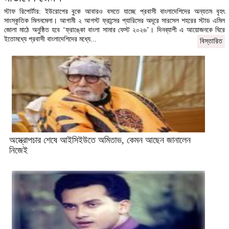
স্টাফ রিপোর্টার: ইউরোপের বুকে আবারও বসতে যাচ্ছে প্রবাসী বাংলাদেশিদের অন্যতম বৃহৎ
সাংস্কৃতিক মিলনমেলা। আগামী ২ আগস্ট ফ্রান্সের প্যারিসের অদূরে সারসেল শহরের স্টাড এমিল
জোলা মাঠে অনুষ্ঠিত হবে ‘ফ্রাঙ্কো বাংলা সামার ফেস্ট ২০২৬’। দিনব্যাপী এ আয়োজনকে ঘিরে
ইতোমধ্যে প্রবাসী বাংলাদেশিদের মধ্যে...
বিস্তারিত
অস্ত্রোপচার শেষে আইসিইউতে অমিতাভ, কেমন আছেন জানালেন
নিজেই