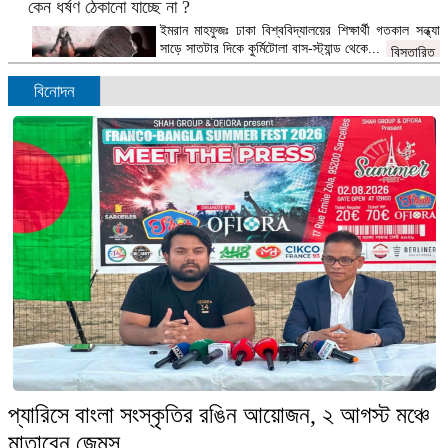
কেন ধর্ষণ ঠেকানো যাচ্ছে না ?
ইমরান মাহফুজঃ ঢাকা বিশ্ববিদ্যালয়ের শিক্ষার্থী গতকাল সন্ধ্যা
সাড়ে সাতটার দিকে কুর্মিটোলা বাস-স্ট্যান্ড থেকে...
বিস্তারিত
বিনোদন
মায়ের কাছে থেকে সন্তান চিনছে অক্ষর, শিখছে ভাষা
ডেস্ক রিপোর্টঃ শিশুর অর্থবোধক অস্পষ্ট বাক প্রয়াসের মতো কি
একটা শব্দ হয়ে বেরিয়ে...
বিস্তারিত
ফলাফল প্রত্যাখ্যান করলেও বিএনপি ধ্বংসাত্মক কোনো কর্মসূচি দেয়নি:
সোহরাব হাসান
ডেক্স রিপোর্টঃ নির্বাচনের পর বিএনপি ফলাফল প্রত্যাখ্যান
করলেও কোনো ধ্বংসাত্মক কর্মসূচি নেয়নি বলে...
বিস্তারিত
প্যারিসে বাংলা সংস্কৃতির রঙিন আয়োজন, ২ আগস্ট মঞ্চে
মাতাবেন জেমস