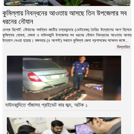
নিজ বাসায় বসে এইচএসসি পরীক্ষা দিলেন পৌর মেয়র !
কুমিল্লায় নিবন্ধনের আওতায় আসছে তিন উপজেলার সব
ডেস্ক রিপোর্ট: শুক্রবার (২৪ ডিসেম্বর) নিজ বাসায় পরীক্ষার
ধরনের নৌযান
খাতা এনে পরীক্ষা দেওয়ার অভিযোগ...
বিস্তারিত
ডেস্ক রিপোর্ট: নৌযানের সমন্বিত জাতীয় তথ্যভান্ডার (ডেটাবেজ) তৈরির উদ্যোগের অংশ হিসেবে
কুমিল্লার হোমনা, মেঘনা ও দাউদকান্দি উপজেলার সব ধরনের নৌযান নিবন্ধনের আওতায় আনার
উদ্যোগ নেওয়া হয়েছে। মঙ্গলবার (৪ আগস্ট) সকালে কুমিল্লা জেলা প্রশাসকের সম্মেলন কক্ষে...
বিস্তারিত
দাউদকান্দিতে গাঁজাসহ প্রাইভেট কার জব্দ, আটক ১