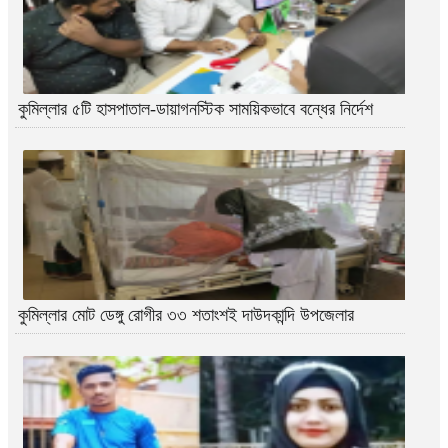
কুমিল্লার ৫টি হাসপাতাল-ডায়াগনস্টিক সাময়িকভাবে বন্ধের নির্দেশ
কুমিল্লার মোট ডেঙ্গু রোগীর ৩৩ শতাংশই দাউদকান্দি উপজেলার