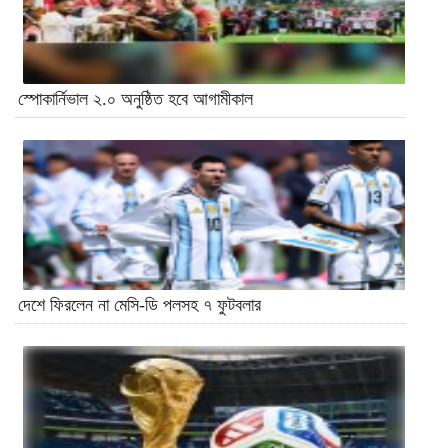
স্পোকার্নিভাল ২.০ অনুষ্ঠিত হবে আগামীকাল
দেশে ফিরলেন না মেসি-ডি পলসহ ৭ ফুটবলার