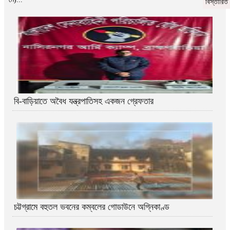
বিস্তারিত
বি-বাড়িয়াতে অবৈধ যন্ত্রপাতিসহ একজন গ্রেফতার
চট্টগ্রামে বহুতল ভবনের কম্বলের গোডাউনে অগ্নিকাণ্ড