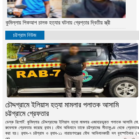
কুমিল্লায় পিকআপ চালক হত্যার ঘটনায় গ্রেপ্তার দ্বিতীয় স্ত্রী
চট্টগ্রাম নিউজ
চৌদ্দগ্রামে ইলিয়াস হত্যা মামলার পলাতক আসামি
চট্টগ্রামে গ্রেফতার
ডেস্ক রিপোর্ট: কুমিল্লার চৌদ্দগ্রামের ইলিয়াস হত্যা মামলার এজাহারভুক্ত পলাতক আসামি মো
রুবেলকে গ্রেফতার করেছে র‌্যাব। যৌথ অভিযানে তাকে চট্টগ্রামের সীতাকুণ্ড থেকে গ্রেফতা
করা হয়। র‌্যাব-৭ চট্টগ্রাম ও র‌্যাব-১১ নারায়ণগঞ্জের যৌথ আভিযানকারী দল বৃহস্পতিবার (
মে)...