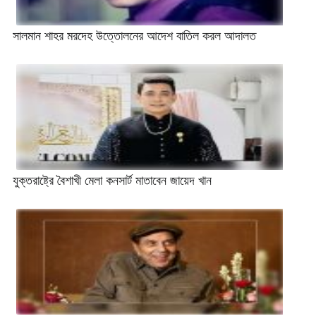
সালমান শাহর মরদেহ উত্তোলনের আদেশ বাতিল করল আদালত
যুক্তরাষ্ট্রে বৈশাখী মেলা কনসার্ট মাতাবেন জায়েদ খান