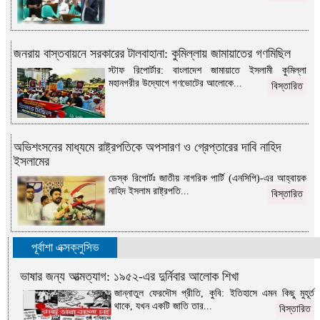
জনরায় বাস্তবায়নে সরকারের টালবাহানা: কুমিল্লায় জামায়াতের গণমিছিল
স্টাফ রিপোর্টার: বাংলাদেশ জামায়াতে ইসলামী কুমিল্লা
মহানগরীর উদ্যোগে গণভোটের আলোকে...
বিস্তারিত
অভিশংসনের মাধ্যমে রাষ্ট্রপতিকে অপসারণ ও গ্রেপ্তারের দাবি নাহিদ
ইসলামের
ডেস্ক রিপোর্টঃ জাতীয় নাগরিক পার্টি (এনসিপি)-এর আহ্বায়ক
নাহিদ ইসলাম রাষ্ট্রপতি...
বিস্তারিত
পূর্বাশা এক্সক্লুসিভ
ভাষার জন্য আত্মত্যাগ: ১৯৫২-এর দুর্নিবার আলোক শিখা
জান্নাতুল ফেরদৌস প্রীতি, কুবি: ইতিহাসে এমন কিছু মুহূর্ত
থাকে, যখন একটি জাতি তার...
বিস্তারিত