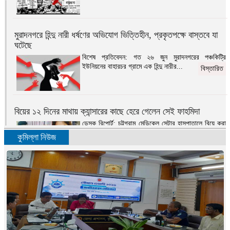
মুরাদনগরে হিন্দু নারী ধর্ষণের অভিযোগ ভিত্তিহীন, প্রকৃতপক্ষে বাস্তবে যা
ঘটেছে
বিশেষ প্রতিবেদন: গত ২৬ জুন মুরাদনগরের পঞ্চকিট্রি
ইউনিয়নের বাহারচর গ্রামে এক হিন্দু নারীর...
বিস্তারিত
বিয়ের ১২ দিনের মাথায় ক্যান্সারের কাছে হেরে গেলেন সেই ফাহমিদা
ডেস্ক রিপোর্ট: চট্টগ্রাম মেডিকেল সেন্টার হাসপাতালে বিয়ে করা
সেই ফাহমিদা কামাল মারা গেছেন...
বিস্তারিত
কুমিল্লা নিউজ
এবার স্বাধীনতার সংগ্রাম
মোহাম্মদ ওমর ফারুক দেওয়ান: ‘এবার স্বাধীনতার
সংগ্রাম’-১৯৭১ সালের ৮ই মার্চের দৈনিক সংবাদ পত্রিকার...
বিস্তারিত