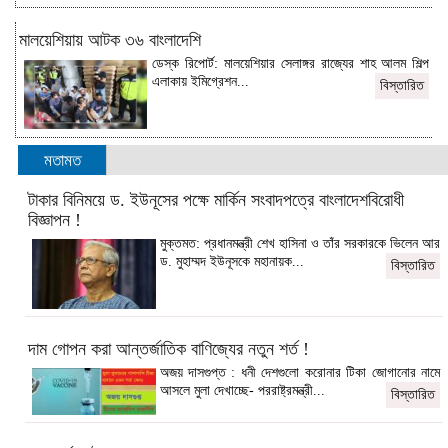
মালয়েশিয়ায় আটক ৩৬ বাংলাদেশি
ডেস্ক রিপোর্ট: মালয়েশিয়ার সেলাঙ্গর রাজ্যের শাহ আলম শিল্প
এলাকায় ইমিগ্রেশন...
বিস্তারিত
মতামত
টাকার বিনিময়ে ড. ইউনূসের পক্ষে মার্কিন সংবাদপত্রে বাংলাদেশবিরোধী
বিজ্ঞাপন !
মুক্তমত: প্রধানমন্ত্রী শেখ হাসিনা ও তাঁর সরকারকে ভিলেন আর
ড. মুহাম্মদ ইউনূসকে মহানায়ক...
বিস্তারিত
দাম গোপন করা আন্তর্জাতিক বাণিজ্যের নতুন শর্ত !
অজয় দাসগুপ্ত : ধনী দেশগুলো করোনার টিকা জোগানোর নামে
আসলে মুলা দেখাচ্ছে- পররাষ্ট্রমন্ত্রী...
বিস্তারিত