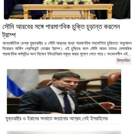
সৌদি আরবের সঙ্গে পারমাণবিক চুক্তি চূড়ান্ত করলেন
ট্রাম্প
আন্তর্জাতিক ডেস্ক যুক্তরাষ্ট্র ও সৌদি আরবের মধ্যে পারমাণবিক সহযোগিতা চুক্তিতে অনুমোদন
দিয়েছেন মার্কিন প্রেসিডেন্ট ডোনাল্ড ট্রাম্প। এই চুক্তির ফলে সৌদি আরব তাদের বেসামরিক
পারমাণবিক কর্মসূচির অংশ হিসেবে ইউরেনিয়াম সমৃদ্ধ করার সুযোগ পেতে পারে। সংবেদনশীল এই...
বিস্তারিত
যুক্তরাষ্ট্র ও ইরানের সংঘাতে জড়ানোর আগ্রহ নেই ইসরাইলের