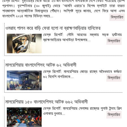
ডেস্ক রিপোর্ট: যুক্তরাষ্ট্র থেকে আরো ২৩ জন বাংলাদেশি নাগরিককে দেশে ফেরত পাঠিয়েছে ট্রাম্প
প্রশাসন। বৃহস্পতিবার (৩০ জুলাই) ভোরে ‘আমনি এয়ারে’র বিশেষ ফ্লাইটে তারা হযরত
শাহজালাল আন্তর্জাতিক বিমানবন্দরে পৌঁছান। সংশ্লিষ্ট সূত্র জানায়, দেশে ফিরে আসা এসব
বাংলাদেশি ২০১৪ সালের বিভিন্ন সময়ে...
বিস্তারিত
ওমরাহ পালন করে বাড়ি ফেরা হলো না ব্রাহ্মণবাড়িয়ার হানিফের
ডেস্ক রিপোর্ট: সৌদি আরবের মক্কায় সড়ক দুর্ঘটনায়
ব্রাহ্মণবাড়িয়ার আখাউড়া উপজেলার...
বিস্তারিত
মালয়েশিয়ায় বাংলাদেশিসহ আটক ৬২ অভিবাসী
ডেস্ক রিপোর্ট: মালয়েশিয়ার জোহর রাজ্যে অবৈধভাবে কর্মরত
৬২ বিদেশি নাগরিককে...
বিস্তারিত
মালয়েশিয়ায় ১৫০ বাংলাদেশিসহ আটক ৬৬২ অভিবাসী
ডেস্ক রিপোর্ট: মালয়েশিয়ার সেলাঙ্গর রাজ্যের পুলাউ ইন্দাহ শিল্প
এলাকায় বুধবার...
বিস্তারিত