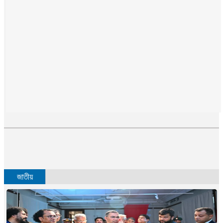
কুমিল্লা প্রেসক্লাবের নির্বাচন সম্পন্ন: সভাপতি ফারুক, সাধারণ সম্পাদক জিতু
চৌদ্দগ্রামে মহাসড়ক পার হওয়ার সময় বাসের ধাক্কায় শিশু নিহত
চৌদ্দগ্রামে বেতনভাতা বৃদ্ধির দাবীতে মহাসড়ক অবরোধ করে শ্রমিকদের বিক্ষোভ
কুমিল্লায় নদীতে ডুবে কিশোরের মৃত্যু
ব্রাহ্মণবাড়িয়ায় র‍্যাবের অভিযানে অনলাইন ‘জুয়ার আসর’ থেকে আটক ৮
আরো ২৩ জন বাংলাদেশিকে ফেরত পাঠাল যুক্তরাষ্ট্র
তিন প্রতিবন্ধীকে চাকরি দিলেন প্রধানমন্ত্রী
দাউদকান্দিতে ইয়াবা ও গাঁজা উদ্ধার, গ্রেপ্তার ৭
আগস্ট-সেপ্টেম্বরে শিক্ষা প্রতিষ্ঠানে ২১ দিন ছুটি
ব্রাহ্মণপাড়ায় ১৪ কেজি গাঁজাসহ প্রাইভেটকার জব্দ, গ্রেপ্তার ১
নাঙ্গলকোটে ভিমরুলের কামড়ে ৩ বছরের শিশুর মৃত্যু
কুমিল্লায় পুকুর থেকে যুবকের মরদেহ উদ্ধার
ব্রাহ্মণবাড়িয়ায় ট্রাকের ধাক্কায় সৌদি প্রবাসীর মৃত্যু
জাতীয়
কুমিল্লার দাউদকান্দিতে পুলিশের অভিযানে গ্রেপ্তার ৩
কুমিল্লায় বিপুল মাদকদ্রব্য ধ্বংস, দুই মাসে ২৫টি পুশইনের চেষ্টা প্রতিহত করেছে বিজিবি
স্পোকার্নিভাল ২.০ অনুষ্ঠিত হবে আগামীকাল
কুমিল্লা আঞ্চলিক নির্বাচন অফিসে ভুয়া কর পরিদর্শকসহ ২ প্রতারক আটক