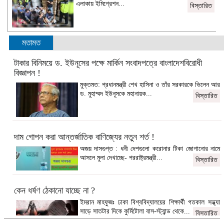
এলাকায় ইমিগ্রেশন...
বিস্তারিত
মতামত
টাকার বিনিময়ে ড. ইউনূসের পক্ষে মার্কিন সংবাদপত্রে বাংলাদেশবিরোধী
বিজ্ঞাপন !
মুক্তমত: প্রধানমন্ত্রী শেখ হাসিনা ও তাঁর সরকারকে ভিলেন আর
ড. মুহাম্মদ ইউনূসকে মহানায়ক...
বিস্তারিত
দাম গোপন করা আন্তর্জাতিক বাণিজ্যের নতুন শর্ত !
অজয় দাসগুপ্ত : ধনী দেশগুলো করোনার টিকা জোগানোর নামে
আসলে মুলা দেখাচ্ছে- পররাষ্ট্রমন্ত্রী...
বিস্তারিত
কেন ধর্ষণ ঠেকানো যাচ্ছে না ?
ইমরান মাহফুজঃ ঢাকা বিশ্ববিদ্যালয়ের শিক্ষার্থী গতকাল সন্ধ্যা
সাড়ে সাতটার দিকে কুর্মিটোলা বাস-স্ট্যান্ড থেকে...
বিস্তারিত