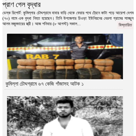
প্রাণ গেল বৃদ্ধার
খাতা এনে পরীক্ষা দেওয়ার অভিযোগ...
বিস্তারিত
ডেস্ক রিপোর্ট: কুমিল্লার চৌদ্দগ্রামে বাবার বাড়ি থেকে ফেরার পথে ট্রেনে কাটা পড়ে আয়েশা বেগম
(৭০) নামে এক বৃদ্ধা নিহত হয়েছেন। তিনি উপজেলার চিওড়া ইউনিয়নের বেরলা গ্রামের সামছুল
আলম মজুমদারের স্ত্রী। আজ শনিবার (৮ আগস্ট) সকাল...
বিস্তারিত
কুমিল্লা চৌদ্দগ্রামে ৬৭ কেজি গাঁজাসহ আটক ১