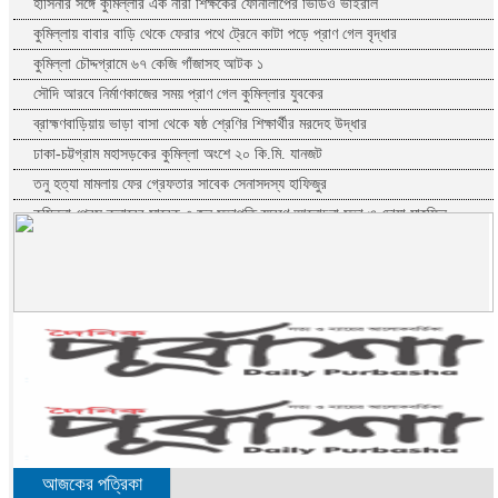
হাসিনার সঙ্গে কুমিল্লার এক নারী শিক্ষকের ফোনালাপের ভিডিও ভাইরাল
কুমিল্লায় বাবার বাড়ি থেকে ফেরার পথে ট্রেনে কাটা পড়ে প্রাণ গেল বৃদ্ধার
কুমিল্লা চৌদ্দগ্রামে ৬৭ কেজি গাঁজাসহ আটক ১
সৌদি আরবে নির্মাণকাজের সময় প্রাণ গেল কুমিল্লার যুবকের
ব্রাহ্মণবাড়িয়ায় ভাড়া বাসা থেকে ষষ্ঠ শ্রেণির শিক্ষার্থীর মরদেহ উদ্ধার
ঢাকা-চট্টগ্রাম মহাসড়কের কুমিল্লা অংশে ২০ কি.মি. যানজট
তনু হত্যা মামলায় ফের গ্রেফতার সাবেক সেনাসদস্য হাফিজুর
কুমিল্লা প্রেস ক্লাবের সাবেক ৩ জন সভাপতি স্মরণে আলোচনা সভা ও দোয়া মাহফিল
জুলাই যুদ্ধ বাংলাদেশে গণতন্ত্রের অর্জন: এমপি মনিরুল হক চৌধুরী
কুমিল্লার চৌদ্দগ্রামে রাস্তার জায়গায় নিয়ে হামলায় যুবকের মৃত্যু
কুমিল্লায় যথাযোগ্য মর্যাদা জুলাই গণঅভ্যুত্থান দিবস পালিত
ব্রাহ্মণপাড়ায় শ্বশুরবাড়িতে নাস্তা না দেওয়া নিয়ে বিরোধ, অন্তঃসত্ত্বা মেয়ের বাবাকে
হত্যার অভিযোগ
লাল টেলিফোনে শেখ হাসিনার কল রেকর্ড শুনলেন প্রধানমন্ত্রী
কুমিল্লায় নিবন্ধনের আওতায় আসছে তিন উপজেলার সব ধরনের নৌযান
কুমিল্লার কৃতি সন্তান আওসাফ নতুন কুঁড়ি স্পোর্টস এ জাতীয় দাবায় চ্যাম্পিয়ন
দাউদকান্দিতে গাঁজাসহ প্রাইভেট কার জব্দ, আটক ১
আজকের পত্রিকা