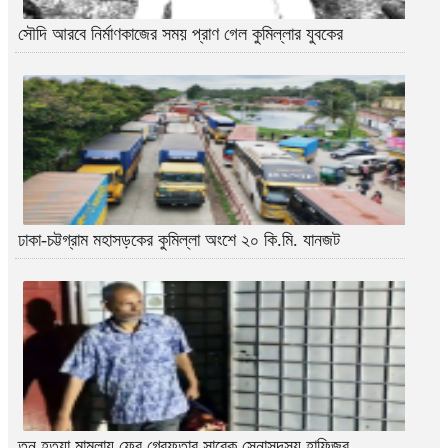
সৌদি আরবে নির্মাণকাজের সময় প্রাণ গেল কুমিল্লার যুবকের
ঢাকা-চট্টগ্রাম মহাসড়কের কুমিল্লা অংশে ২০ কি.মি. যানজট
তনু হত্যা মামলায় ফের গ্রেফতার সাবেক সেনাসদস্য হাফিজুর