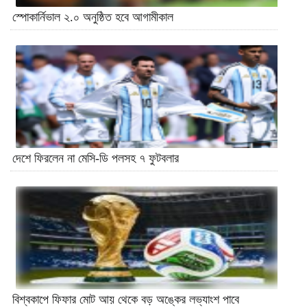
স্পোকার্নিভাল ২.০ অনুষ্ঠিত হবে আগামীকাল
দেশে ফিরলেন না মেসি-ডি পলসহ ৭ ফুটবলার
বিশ্বকাপে ফিফার মোট আয় থেকে বড় অঙ্কের লভ্যাংশ পাবে