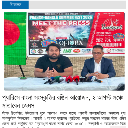
বিনোদন
মায়ের কাছে থেকে সন্তান চিনছে অক্ষর, শিখছে ভাষা
ডেস্ক রিপোর্টঃ শিশুর অর্থবোধক অস্পষ্ট বাক প্রয়াসের মতো কি
একটা শব্দ হয়ে বেরিয়ে...
বিস্তারিত
ফলাফল প্রত্যাখ্যান করলেও বিএনপি ধ্বংসাত্মক কোনো কর্মসূচি দেয়নি:
সোহরাব হাসান
ডেক্স রিপোর্টঃ নির্বাচনের পর বিএনপি ফলাফল প্রত্যাখ্যান
করলেও কোনো ধ্বংসাত্মক কর্মসূচি নেয়নি বলে...
বিস্তারিত
প্যারিসে বাংলা সংস্কৃতির রঙিন আয়োজন, ২ আগস্ট মঞ্চে
মাতাবেন জেমস
স্টাফ রিপোর্টার: ইউরোপের বুকে আবারও বসতে যাচ্ছে প্রবাসী বাংলাদেশিদের অন্যতম বৃহৎ
সাংস্কৃতিক মিলনমেলা। আগামী ২ আগস্ট ফ্রান্সের প্যারিসের অদূরে সারসেল শহরের স্টাড এমিল
জোলা মাঠে অনুষ্ঠিত হবে ‘ফ্রাঙ্কো বাংলা সামার ফেস্ট ২০২৬’। দিনব্যাপী এ আয়োজনকে ঘিরে