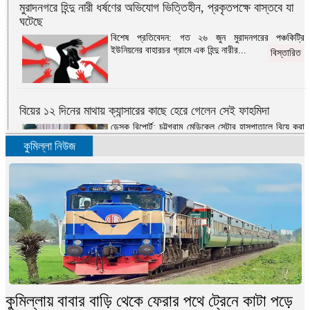
মুরাদনগরে হিন্দু নারী ধর্ষণের অভিযোগ ভিত্তিহীন, প্রকৃতপক্ষে বাস্তবে যা
ঘটেছে
বিশেষ প্রতিবেদন: গত ২৬ জুন মুরাদনগরের পঞ্চকিট্রি
ইউনিয়নের বাহারচর গ্রামে এক হিন্দু নারীর...
বিস্তারিত
বিয়ের ১২ দিনের মাথায় ক্যান্সারের কাছে হেরে গেলেন সেই ফাহমিদা
ডেস্ক রিপোর্ট: চট্টগ্রাম মেডিকেল সেন্টার হাসপাতালে বিয়ে করা
সেই ফাহমিদা কামাল মারা গেছেন...
বিস্তারিত
কুমিল্লা নিউজ
এবার স্বাধীনতার সংগ্রাম
মোহাম্মদ ওমর ফারুক দেওয়ান: ‘এবার স্বাধীনতার
সংগ্রাম’-১৯৭১ সালের ৮ই মার্চের দৈনিক সংবাদ পত্রিকার...
বিস্তারিত
নিজ বাসায় বসে এইচএসসি পরীক্ষা দিলেন পৌর মেয়র !
কুমিল্লায় বাবার বাড়ি থেকে ফেরার পথে ট্রেনে কাটা পড়ে
ডেস্ক রিপোর্ট: শুক্রবার (২৪ ডিসেম্বর) নিজ বাসায় পরীক্ষার