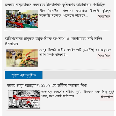
জনরায় বাস্তবায়নে সরকারের টালবাহানা: কুমিল্লায় জামায়াতের গণমিছিল
স্টাফ রিপোর্টার: বাংলাদেশ জামায়াতে ইসলামী কুমিল্লা
মহানগরীর উদ্যোগে গণভোটের আলোকে...
বিস্তারিত
অভিশংসনের মাধ্যমে রাষ্ট্রপতিকে অপসারণ ও গ্রেপ্তারের দাবি নাহিদ
ইসলামের
ডেস্ক রিপোর্টঃ জাতীয় নাগরিক পার্টি (এনসিপি)-এর আহ্বায়ক
নাহিদ ইসলাম রাষ্ট্রপতি...
বিস্তারিত
পূর্বাশা এক্সক্লুসিভ
ভাষার জন্য আত্মত্যাগ: ১৯৫২-এর দুর্নিবার আলোক শিখা
জান্নাতুল ফেরদৌস প্রীতি, কুবি: ইতিহাসে এমন কিছু মুহূর্ত
থাকে, যখন একটি জাতি তার...
বিস্তারিত