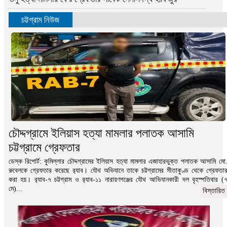
চট্টগ্রাম নিউজ
চৌদ্দগ্রামে ইলিয়াস হত্যা মামলার পলাতক আসামি
চট্টগ্রামে গ্রেফতার
ডেস্ক রিপোর্ট: কুমিল্লার চৌদ্দগ্রামের ইলিয়াস হত্যা মামলার এজাহারভুক্ত পলাতক আসামি মো
রুবেলকে গ্রেফতার করেছে র‌্যাব। যৌথ অভিযানে তাকে চট্টগ্রামের সীতাকুণ্ড থেকে গ্রেফতা
করা হয়। র‌্যাব-৭ চট্টগ্রাম ও র‌্যাব-১১ নারায়ণগঞ্জের যৌথ আভিযানকারী দল বৃহস্পতিবার (
মে)...
বিস্তারিত